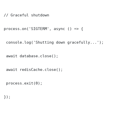
// Graceful shutdown

process.on('SIGTERM', async () => {

 console.log('Shutting down gracefully...');

 await database.close();

 await redisCache.close();

 process.exit(0);

});
