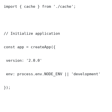
import { cache } from './cache';

// Initialize application

const app = createApp({

 version: '2.0.0'

 env: process.env.NODE_ENV || 'development'

});
