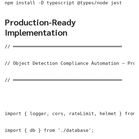
npm install -D typescript @types/node jest
Production-Ready
Implementation
// ═══════════════════════════════════════

// Object Detection Compliance Automation — Prod
// ═══════════════════════════════════════

import { logger, cors, rateLimit, helmet } from 
import { db } from './database';
