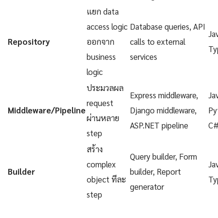
แยก data
access logic
Database queries, API
Ja
Repository
ออกจาก
calls to external
Ty
business
services
logic
ประมวลผล
Express middleware,
Ja
request
Middleware/Pipeline
Django middleware,
Py
ผ่านหลาย
ASP.NET pipeline
C
step
สร้าง
Query builder, Form
complex
Ja
Builder
builder, Report
object ทีละ
Ty
generator
step