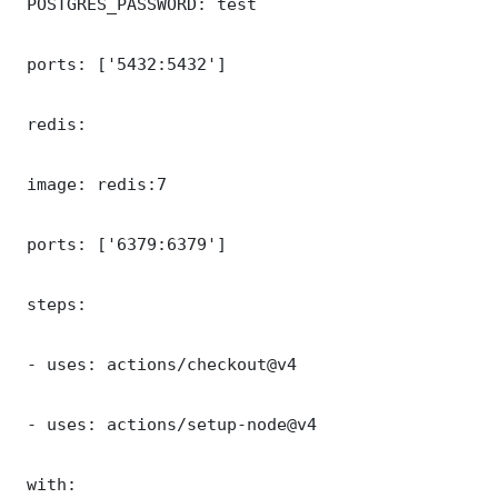
 POSTGRES_PASSWORD: test

 ports: ['5432:5432']

 redis:

 image: redis:7

 ports: ['6379:6379']

 steps:

 - uses: actions/checkout@v4

 - uses: actions/setup-node@v4

 with:
