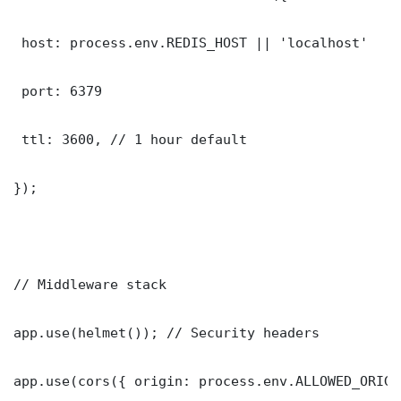
 host: process.env.REDIS_HOST || 'localhost'

 port: 6379

 ttl: 3600, // 1 hour default

});

// Middleware stack

app.use(helmet()); // Security headers

app.use(cors({ origin: process.env.ALLOWED_ORIGI