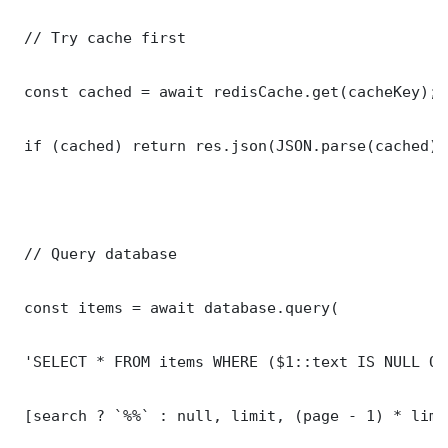
 // Try cache first

 const cached = await redisCache.get(cacheKey);

 if (cached) return res.json(JSON.parse(cached));
 // Query database

 const items = await database.query(

 'SELECT * FROM items WHERE ($1::text IS NULL OR
 [search ? `%%` : null, limit, (page - 1) * limit