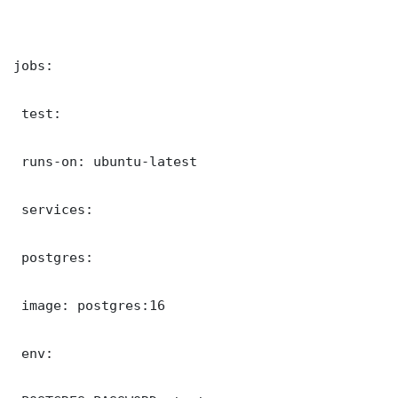
jobs:

 test:

 runs-on: ubuntu-latest

 services:

 postgres:

 image: postgres:16

 env:
