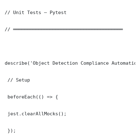
// Unit Tests — Pytest

// ═══════════════════════════════════════

describe('Object Detection Compliance Automation
 // Setup

 beforeEach(() => {

 jest.clearAllMocks();

 });
