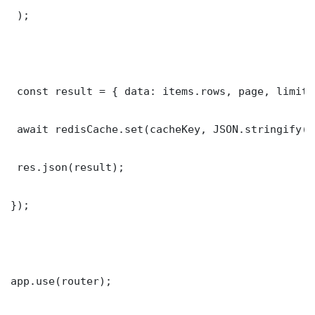
 );

 const result = { data: items.rows, page, limit,
 await redisCache.set(cacheKey, JSON.stringify(r
 res.json(result);

});

app.use(router);
