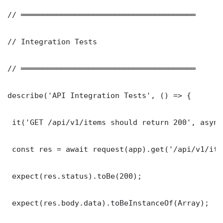
// ═══════════════════════════════════════

// Integration Tests

// ═══════════════════════════════════════

describe('API Integration Tests', () => {

 it('GET /api/v1/items should return 200', async
 const res = await request(app).get('/api/v1/item
 expect(res.status).toBe(200);

 expect(res.body.data).toBeInstanceOf(Array);
