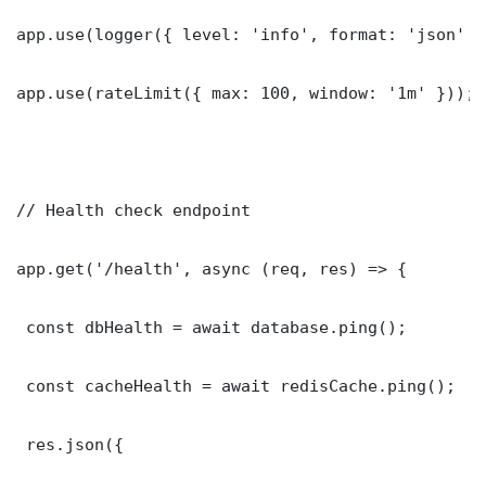
app.use(logger({ level: 'info', format: 'json' })
app.use(rateLimit({ max: 100, window: '1m' }));

// Health check endpoint

app.get('/health', async (req, res) => {

 const dbHealth = await database.ping();

 const cacheHealth = await redisCache.ping();

 res.json({
