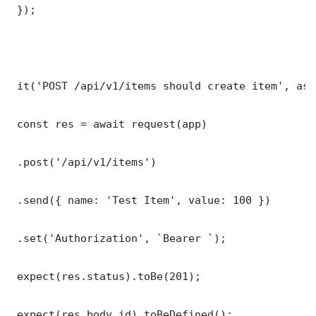
 });

 it('POST /api/v1/items should create item', asy
 const res = await request(app)

 .post('/api/v1/items')

 .send({ name: 'Test Item', value: 100 })

 .set('Authorization', `Bearer `);

 expect(res.status).toBe(201);

 expect(res.body.id).toBeDefined();
