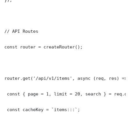
// API Routes

const router = createRouter();

router.get('/api/v1/items', async (req, res) => {
 const { page = 1, limit = 20, search } = req.que
 const cacheKey = `items:::`;
