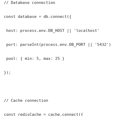
// Database connection

const database = db.connect({

 host: process.env.DB_HOST || 'localhost'

 port: parseInt(process.env.DB_PORT || '5432')

 pool: { min: 5, max: 25 }

});

// Cache connection

const redisCache = cache.connect({
