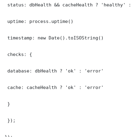
 status: dbHealth && cacheHealth ? 'healthy' : '
 uptime: process.uptime()

 timestamp: new Date().toISOString()

 checks: {

 database: dbHealth ? 'ok' : 'error'

 cache: cacheHealth ? 'ok' : 'error'

 }

 });

});
