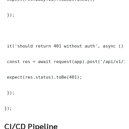
 });

 it('should return 401 without auth', async () =>
 const res = await request(app).post('/api/v1/it
 expect(res.status).toBe(401);

 });

});
CI/CD Pipeline