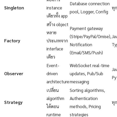
Database connection
Singleton
instance
ทุ
pool, Logger, Config
เดียวทั้ง app
สร้าง object
Payment gateway
หลาย
(Stripe/PayPal/Omise),
Ja
Factory
ประเภทจาก
Notification
Ty
interface
(Email/SMS/Push)
เดียว
Event-
WebSocket real-time
Ja
Observer
driven
updates, Pub/Sub
Py
architecture
messaging
เปลี่ยน
Sorting algorithms,
algorithm
Authentication
Strategy
ทุ
ได้ตอน
methods, Pricing
runtime
strategies