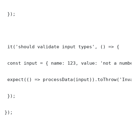
 });

 it('should validate input types', () => {

 const input = { name: 123, value: 'not a number'
 expect(() => processData(input)).toThrow('Inval
 });

});
