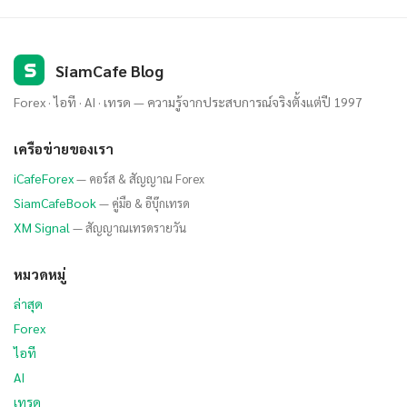
S
SiamCafe Blog
Forex · ไอที · AI · เทรด — ความรู้จากประสบการณ์จริงตั้งแต่ปี 1997
เครือข่ายของเรา
iCafeForex
— คอร์ส & สัญญาณ Forex
SiamCafeBook
— คู่มือ & อีบุ๊กเทรด
XM Signal
— สัญญาณเทรดรายวัน
หมวดหมู่
ล่าสุด
Forex
ไอที
AI
เทรด