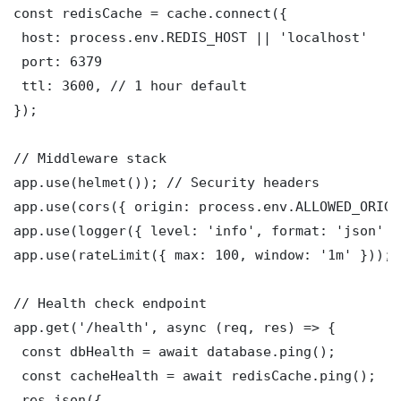
const redisCache = cache.connect({

 host: process.env.REDIS_HOST || 'localhost'

 port: 6379

 ttl: 3600, // 1 hour default

});

// Middleware stack

app.use(helmet()); // Security headers

app.use(cors({ origin: process.env.ALLOWED_ORIGI
app.use(logger({ level: 'info', format: 'json' })
app.use(rateLimit({ max: 100, window: '1m' }));

// Health check endpoint

app.get('/health', async (req, res) => {

 const dbHealth = await database.ping();

 const cacheHealth = await redisCache.ping();

 res.json({
