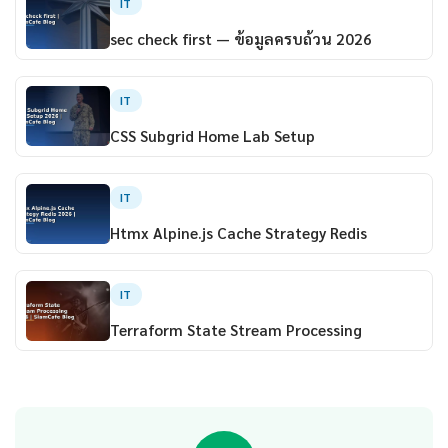
IT
sec check first — ข้อมูลครบถ้วน 2026
IT
CSS Subgrid Home Lab Setup
IT
Htmx Alpine.js Cache Strategy Redis
IT
Terraform State Stream Processing