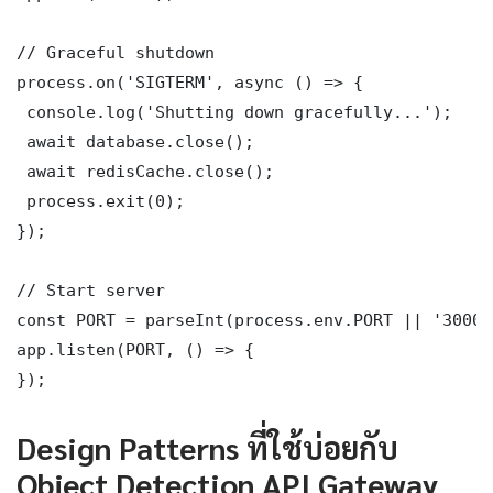
// Graceful shutdown

process.on('SIGTERM', async () => {

 console.log('Shutting down gracefully...');

 await database.close();

 await redisCache.close();

 process.exit(0);

});

// Start server

const PORT = parseInt(process.env.PORT || '3000')
app.listen(PORT, () => {

});
Design Patterns ที่ใช้บ่อยกับ
Object Detection API Gateway