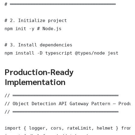
# ═══════════════════════════════════════

# 2. Initialize project

npm init -y # Node.js

# 3. Install dependencies

npm install -D typescript @types/node jest
Production-Ready
Implementation
// ═══════════════════════════════════════

// Object Detection API Gateway Pattern — Produc
// ═══════════════════════════════════════

import { logger, cors, rateLimit, helmet } from 