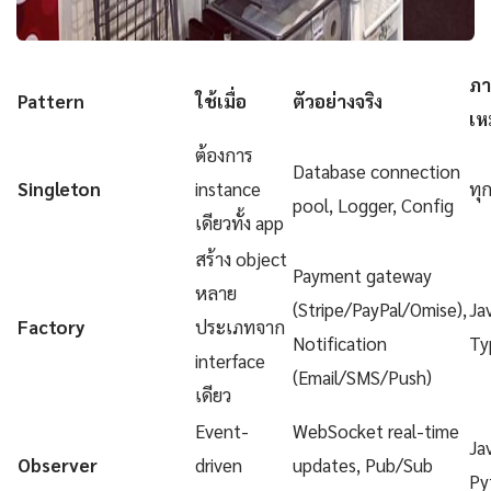
ภา
Pattern
ใช้เมื่อ
ตัวอย่างจริง
เห
ต้องการ
Database connection
Singleton
instance
ทุ
pool, Logger, Config
เดียวทั้ง app
สร้าง object
Payment gateway
หลาย
(Stripe/PayPal/Omise),
Ja
Factory
ประเภทจาก
Notification
Ty
interface
(Email/SMS/Push)
เดียว
Event-
WebSocket real-time
Ja
Observer
driven
updates, Pub/Sub
Py