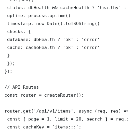
 status: dbHealth && cacheHealth ? 'healthy' : '
 uptime: process.uptime()

 timestamp: new Date().toISOString()

 checks: {

 database: dbHealth ? 'ok' : 'error'

 cache: cacheHealth ? 'ok' : 'error'

 }

 });

});

// API Routes

const router = createRouter();

router.get('/api/v1/items', async (req, res) => {
 const { page = 1, limit = 20, search } = req.que
 const cacheKey = `items:::`;
