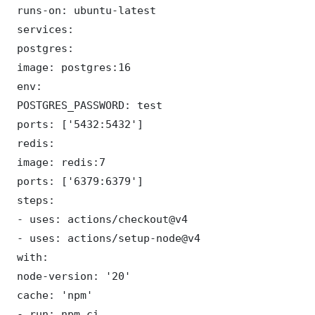
 runs-on: ubuntu-latest

 services:

 postgres:

 image: postgres:16

 env:

 POSTGRES_PASSWORD: test

 ports: ['5432:5432']

 redis:

 image: redis:7

 ports: ['6379:6379']

 steps:

 - uses: actions/checkout@v4

 - uses: actions/setup-node@v4

 with:

 node-version: '20'

 cache: 'npm'

 - run: npm ci
