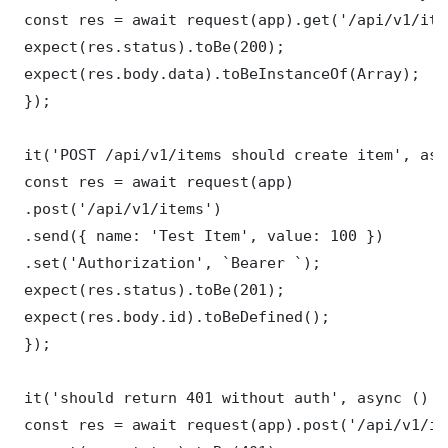
 const res = await request(app).get('/api/v1/item
 expect(res.status).toBe(200);

 expect(res.body.data).toBeInstanceOf(Array);

 });

 it('POST /api/v1/items should create item', asy
 const res = await request(app)

 .post('/api/v1/items')

 .send({ name: 'Test Item', value: 100 })

 .set('Authorization', `Bearer `);

 expect(res.status).toBe(201);

 expect(res.body.id).toBeDefined();

 });

 it('should return 401 without auth', async () =>
 const res = await request(app).post('/api/v1/it