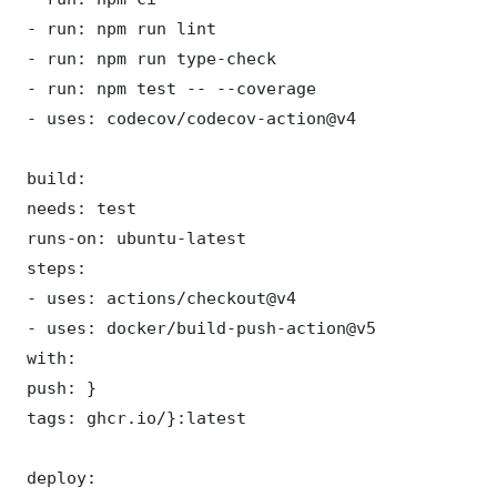
 - run: npm run lint

 - run: npm run type-check

 - run: npm test -- --coverage

 - uses: codecov/codecov-action@v4

 build:

 needs: test

 runs-on: ubuntu-latest

 steps:

 - uses: actions/checkout@v4

 - uses: docker/build-push-action@v5

 with:

 push: }

 tags: ghcr.io/}:latest

 deploy:
