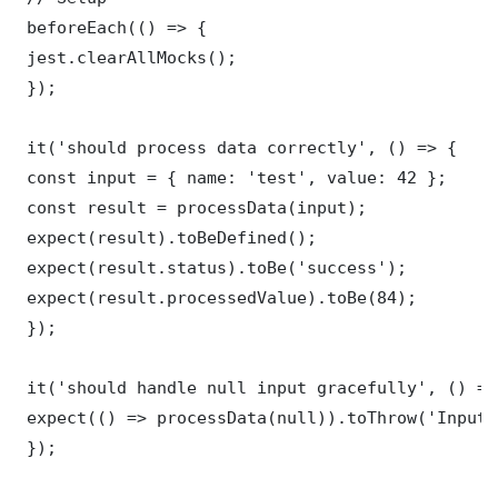
 beforeEach(() => {

 jest.clearAllMocks();

 });

 it('should process data correctly', () => {

 const input = { name: 'test', value: 42 };

 const result = processData(input);

 expect(result).toBeDefined();

 expect(result.status).toBe('success');

 expect(result.processedValue).toBe(84);

 });

 it('should handle null input gracefully', () => 
 expect(() => processData(null)).toThrow('Input 
 });
