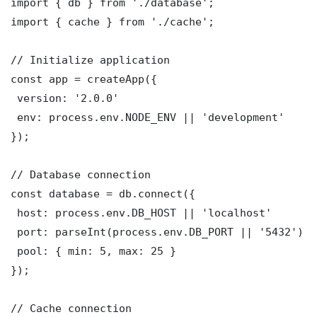
import { db } from './database';

import { cache } from './cache';

// Initialize application

const app = createApp({

 version: '2.0.0'

 env: process.env.NODE_ENV || 'development'

});

// Database connection

const database = db.connect({

 host: process.env.DB_HOST || 'localhost'

 port: parseInt(process.env.DB_PORT || '5432')

 pool: { min: 5, max: 25 }

});

// Cache connection
