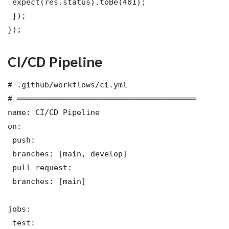
 expect(res.status).toBe(401);

 });

});
CI/CD Pipeline
# .github/workflows/ci.yml

# ═══════════════════════════════════════

name: CI/CD Pipeline

on:

 push:

 branches: [main, develop]

 pull_request:

 branches: [main]

jobs:

 test:
