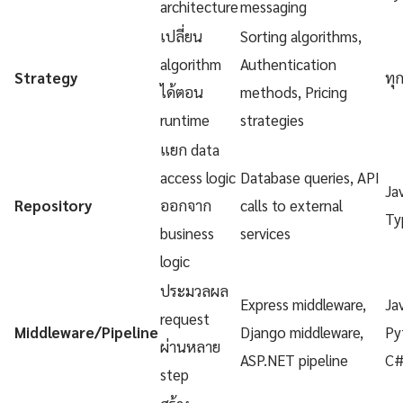
architecture
messaging
เปลี่ยน
Sorting algorithms,
algorithm
Authentication
Strategy
ทุ
ได้ตอน
methods, Pricing
runtime
strategies
แยก data
access logic
Database queries, API
Ja
Repository
ออกจาก
calls to external
Ty
business
services
logic
ประมวลผล
Express middleware,
Ja
request
Middleware/Pipeline
Django middleware,
Py
ผ่านหลาย
ASP.NET pipeline
C
step