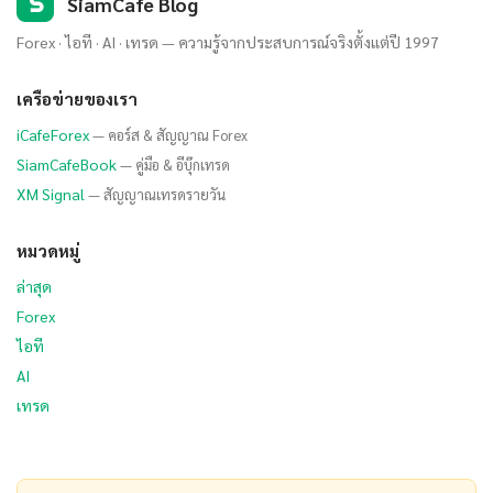
S
SiamCafe Blog
Forex · ไอที · AI · เทรด — ความรู้จากประสบการณ์จริงตั้งแต่ปี 1997
เครือข่ายของเรา
iCafeForex
— คอร์ส & สัญญาณ Forex
SiamCafeBook
— คู่มือ & อีบุ๊กเทรด
XM Signal
— สัญญาณเทรดรายวัน
หมวดหมู่
ล่าสุด
Forex
ไอที
AI
เทรด