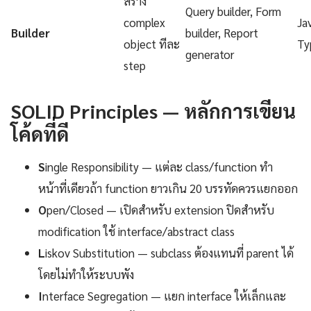
สร้าง
Query builder, Form
complex
Ja
Builder
builder, Report
object ทีละ
Ty
generator
step
SOLID Principles — หลักการเขียน
โค้ดที่ดี
S
ingle Responsibility — แต่ละ class/function ทำ
หน้าที่เดียวถ้า function ยาวเกิน 20 บรรทัดควรแยกออก
O
pen/Closed — เปิดสำหรับ extension ปิดสำหรับ
modification ใช้ interface/abstract class
L
iskov Substitution — subclass ต้องแทนที่ parent ได้
โดยไม่ทำให้ระบบพัง
I
nterface Segregation — แยก interface ให้เล็กและ