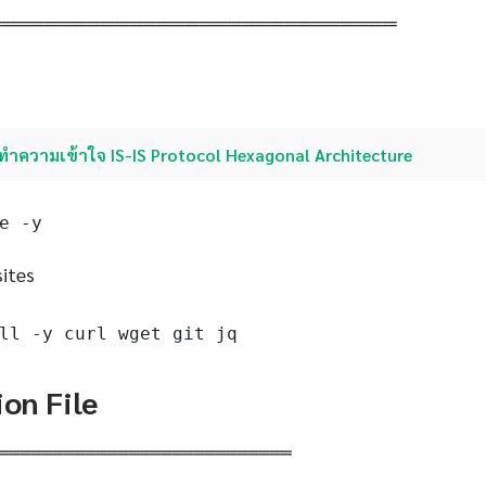
═════════════════════════════
ทำความเข้าใจ IS-IS Protocol Hexagonal Architecture
e -y
sites
ll -y curl wget git jq
ion File
═══════════════════════════
