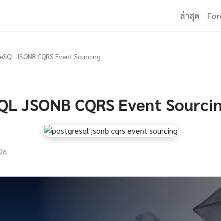
ล่าสุด
For
reSQL JSONB CQRS Event Sourcing
QL JSONB CQRS Event Sourci
26