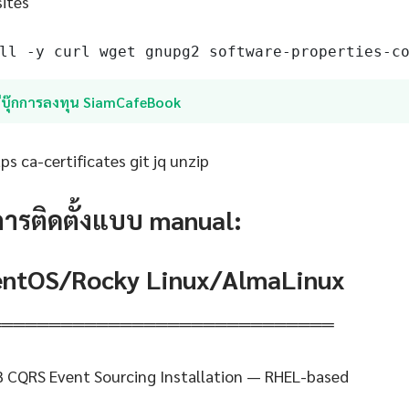
sites
ll -y curl wget gnupg2 software-properties-c
อีบุ๊กการลงทุน SiamCafeBook
s ca-certificates git jq unzip
การติดตั้งแบบ manual:
CentOS/Rocky Linux/AlmaLinux
═════════════════════════════
 CQRS Event Sourcing Installation — RHEL-based