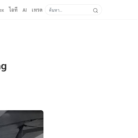
ex
ไอที
AI
เทรด
ng