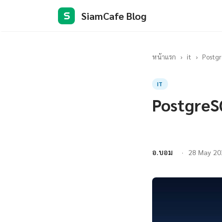
SiamCafe Blog
S
หน้าแรก
›
it
›
Postg
IT
PostgreS
อ.บอม
28 May 20