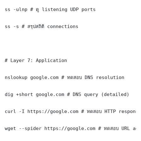
ss -ulnp # ดู listening UDP ports

ss -s # สรุปสถิติ connections

# Layer 7: Application

nslookup google.com # ทดสอบ DNS resolution

dig +short google.com # DNS query (detailed)

curl -I https://google.com # ทดสอบ HTTP response
wget --spider https://google.com # ทดสอบ URL acc