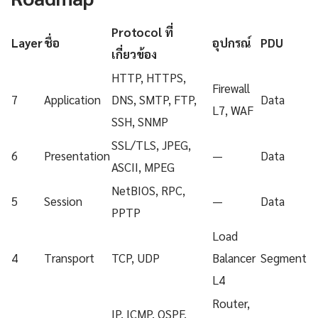
Protocol ที่
Layer
ชื่อ
อุปกรณ์
PDU
เกี่ยวข้อง
HTTP, HTTPS,
Firewall
7
Application
DNS, SMTP, FTP,
Data
L7, WAF
SSH, SNMP
SSL/TLS, JPEG,
6
Presentation
—
Data
ASCII, MPEG
NetBIOS, RPC,
5
Session
—
Data
PPTP
Load
4
Transport
TCP, UDP
Balancer
Segment
L4
Router,
IP, ICMP, OSPF,