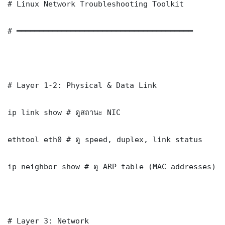
# Linux Network Troubleshooting Toolkit

# ═══════════════════════════════════════

# Layer 1-2: Physical & Data Link

ip link show # ดูสถานะ NIC

ethtool eth0 # ดู speed, duplex, link status

ip neighbor show # ดู ARP table (MAC addresses)

# Layer 3: Network
