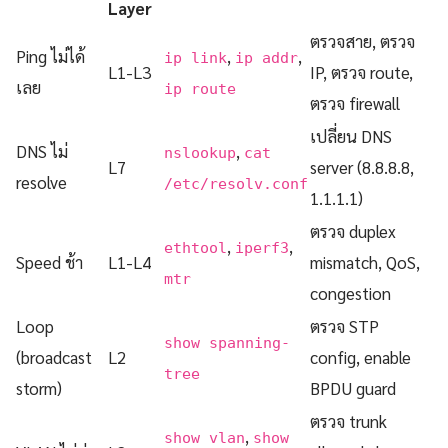
Layer
ตรวจสาย, ตรวจ
Ping ไม่ได้
,
,
ip link
ip addr
L1-L3
IP, ตรวจ route,
เลย
ip route
ตรวจ firewall
เปลี่ยน DNS
DNS ไม่
,
nslookup
cat
L7
server (8.8.8.8,
resolve
/etc/resolv.conf
1.1.1.1)
ตรวจ duplex
,
,
ethtool
iperf3
Speed ช้า
L1-L4
mismatch, QoS,
mtr
congestion
Loop
ตรวจ STP
show spanning-
(broadcast
L2
config, enable
tree
storm)
BPDU guard
ตรวจ trunk
,
show vlan
show