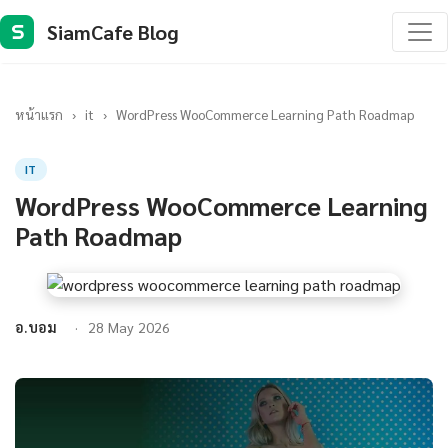
SiamCafe Blog
S
หน้าแรก
›
it
›
WordPress WooCommerce Learning Path Roadmap
IT
WordPress WooCommerce Learning
Path Roadmap
อ.บอม
28 May 2026