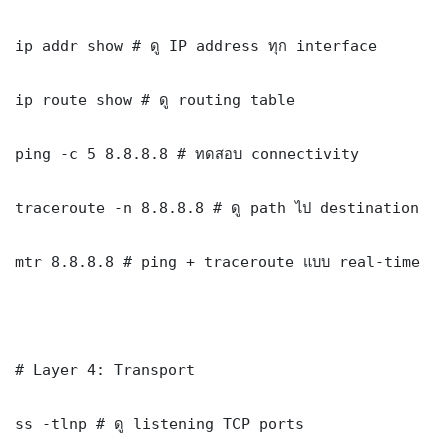
ip addr show # ดู IP address ทุก interface

ip route show # ดู routing table

ping -c 5 8.8.8.8 # ทดสอบ connectivity

traceroute -n 8.8.8.8 # ดู path ไป destination

mtr 8.8.8.8 # ping + traceroute แบบ real-time

# Layer 4: Transport

ss -tlnp # ดู listening TCP ports
