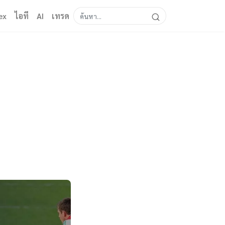
ex
ไอที
AI
เทรด