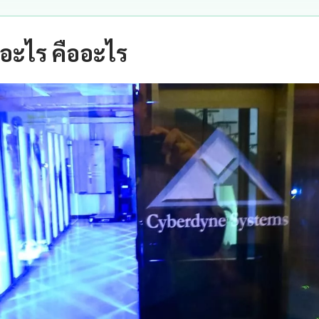
อะไร คืออะไร