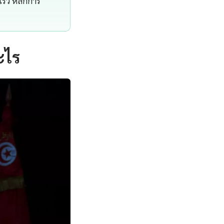
ร็ว หลักการ
ะไร