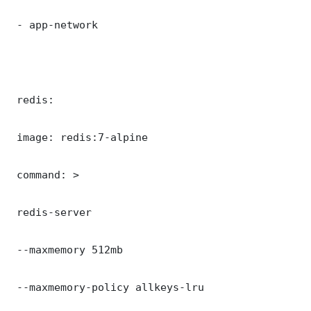
 - app-network

 redis:

 image: redis:7-alpine

 command: >

 redis-server

 --maxmemory 512mb

 --maxmemory-policy allkeys-lru
