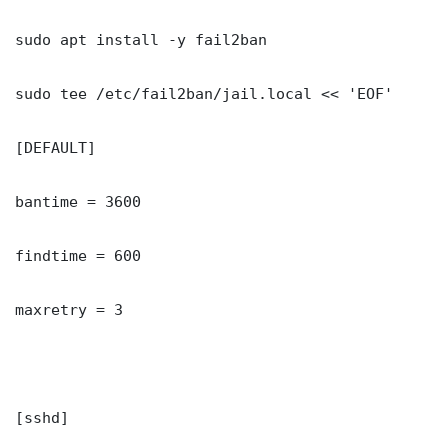
sudo apt install -y fail2ban

sudo tee /etc/fail2ban/jail.local << 'EOF'

[DEFAULT]

bantime = 3600

findtime = 600

maxretry = 3

[sshd]
