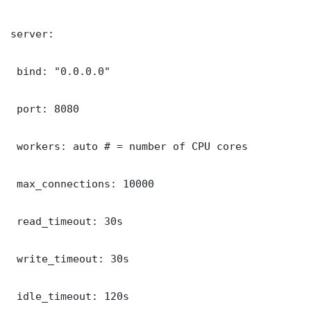
server:

 bind: "0.0.0.0"

 port: 8080

 workers: auto # = number of CPU cores

 max_connections: 10000

 read_timeout: 30s

 write_timeout: 30s

 idle_timeout: 120s
