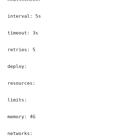
 interval: 5s

 timeout: 3s

 retries: 5

 deploy:

 resources:

 limits:

 memory: 4G

 networks:
