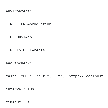
 environment:

 - NODE_ENV=production

 - DB_HOST=db

 - REDIS_HOST=redis

 healthcheck:

 test: ["CMD", "curl", "-f", "http://localhost:8
 interval: 10s

 timeout: 5s
