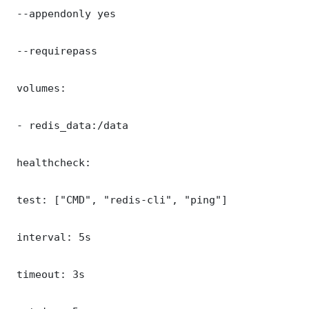
 --appendonly yes

 --requirepass 

 volumes:

 - redis_data:/data

 healthcheck:

 test: ["CMD", "redis-cli", "ping"]

 interval: 5s

 timeout: 3s
