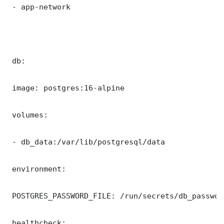
 - app-network

 db:

 image: postgres:16-alpine

 volumes:

 - db_data:/var/lib/postgresql/data

 environment:

 POSTGRES_PASSWORD_FILE: /run/secrets/db_password
 healthcheck:
