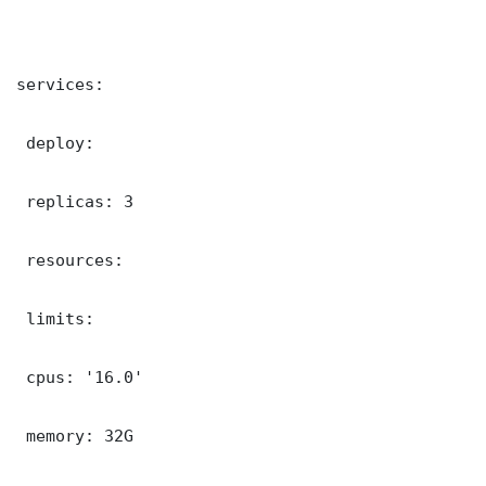
services:

 deploy:

 replicas: 3

 resources:

 limits:

 cpus: '16.0'

 memory: 32G
