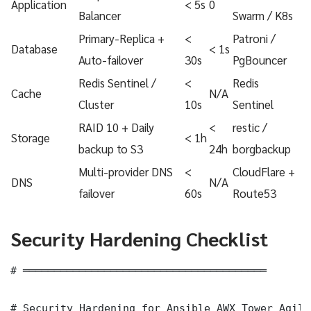
Application
< 5s
0
Balancer
Swarm / K8s
Primary-Replica +
<
Patroni /
Database
< 1s
Auto-failover
30s
PgBouncer
Redis Sentinel /
<
Redis
Cache
N/A
Cluster
10s
Sentinel
RAID 10 + Daily
<
restic /
Storage
< 1h
backup to S3
24h
borgbackup
Multi-provider DNS
<
CloudFlare +
DNS
N/A
failover
60s
Route53
Security Hardening Checklist
# ═══════════════════════════════════════

# Security Hardening for Ansible AWX Tower Agile