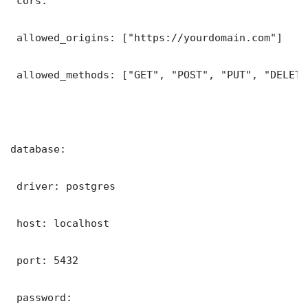
 cors:

 allowed_origins: ["https://yourdomain.com"]

 allowed_methods: ["GET", "POST", "PUT", "DELETE"
database:

 driver: postgres

 host: localhost

 port: 5432

 password: 
