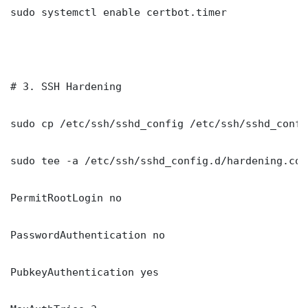
sudo systemctl enable certbot.timer

# 3. SSH Hardening

sudo cp /etc/ssh/sshd_config /etc/ssh/sshd_config
sudo tee -a /etc/ssh/sshd_config.d/hardening.con
PermitRootLogin no

PasswordAuthentication no

PubkeyAuthentication yes
