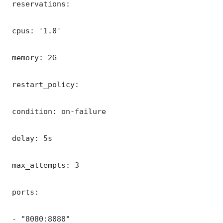
 reservations:

 cpus: '1.0'

 memory: 2G

 restart_policy:

 condition: on-failure

 delay: 5s

 max_attempts: 3

 ports:

 - "8080:8080"
