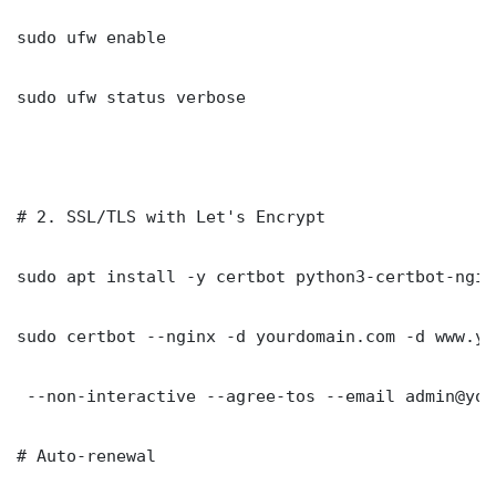
sudo ufw enable

sudo ufw status verbose

# 2. SSL/TLS with Let's Encrypt

sudo apt install -y certbot python3-certbot-nginx
sudo certbot --nginx -d yourdomain.com -d www.yo
 --non-interactive --agree-tos --email admin@you
# Auto-renewal
