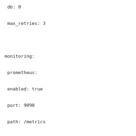
 db: 0

 max_retries: 3

monitoring:

 prometheus:

 enabled: true

 port: 9090

 path: /metrics
