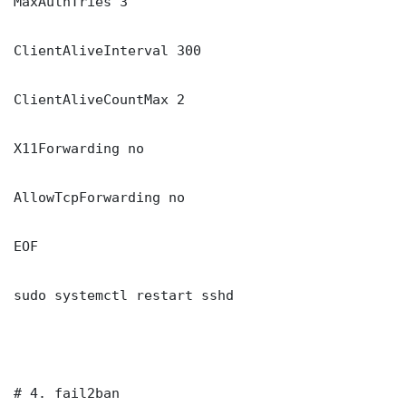
MaxAuthTries 3

ClientAliveInterval 300

ClientAliveCountMax 2

X11Forwarding no

AllowTcpForwarding no

EOF

sudo systemctl restart sshd

# 4. fail2ban
