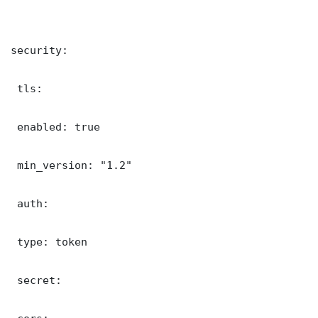
security:

 tls:

 enabled: true

 min_version: "1.2"

 auth:

 type: token

 secret: 
