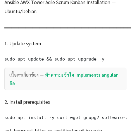
Ansible AWX Tower Agile Scrum Kanban Installation —
Ubuntu/Debian
════════════════════════════════════
1. Update system
sudo apt update && sudo apt upgrade -y
เนื้อหาเกี่ยวข้อง —
ทำความเข้าใจ implements angular
คือ
2. Install prerequisites
sudo apt install -y curl wget gnupg2 software-pr
apt-transport-https ca-certificates git jq unzip