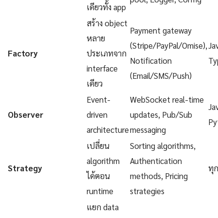
เดียวทั้ง app
สร้าง object
Payment gateway
หลาย
(Stripe/PayPal/Omise),
Ja
Factory
ประเภทจาก
Notification
Ty
interface
(Email/SMS/Push)
เดียว
Event-
WebSocket real-time
Ja
Observer
driven
updates, Pub/Sub
Py
architecture
messaging
เปลี่ยน
Sorting algorithms,
algorithm
Authentication
Strategy
ทุ
ได้ตอน
methods, Pricing
runtime
strategies
แยก data