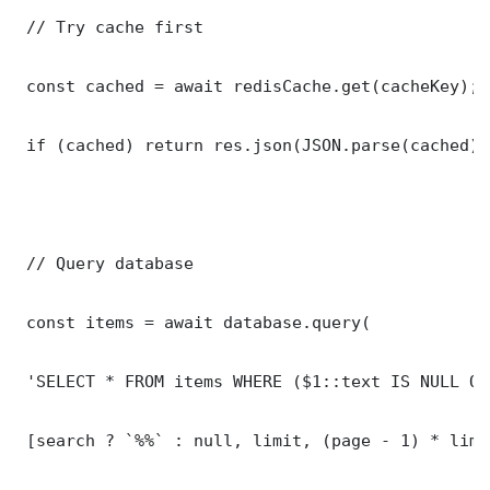
 // Try cache first

 const cached = await redisCache.get(cacheKey);

 if (cached) return res.json(JSON.parse(cached));
 // Query database

 const items = await database.query(

 'SELECT * FROM items WHERE ($1::text IS NULL OR
 [search ? `%%` : null, limit, (page - 1) * limit