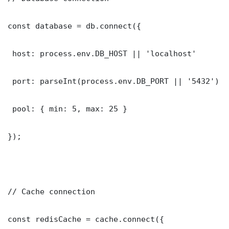
const database = db.connect({

 host: process.env.DB_HOST || 'localhost'

 port: parseInt(process.env.DB_PORT || '5432')

 pool: { min: 5, max: 25 }

});

// Cache connection

const redisCache = cache.connect({
