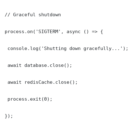
// Graceful shutdown

process.on('SIGTERM', async () => {

 console.log('Shutting down gracefully...');

 await database.close();

 await redisCache.close();

 process.exit(0);

});
