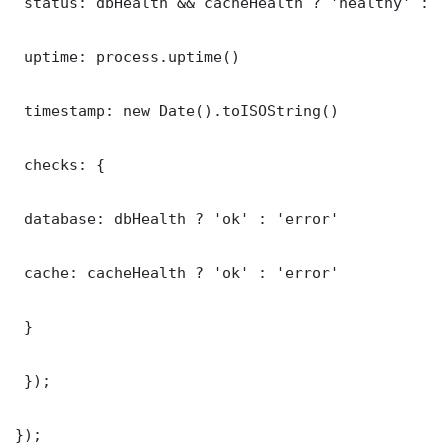
 status: dbHealth && cacheHealth ? 'healthy' : '
 uptime: process.uptime()

 timestamp: new Date().toISOString()

 checks: {

 database: dbHealth ? 'ok' : 'error'

 cache: cacheHealth ? 'ok' : 'error'

 }

 });

});
