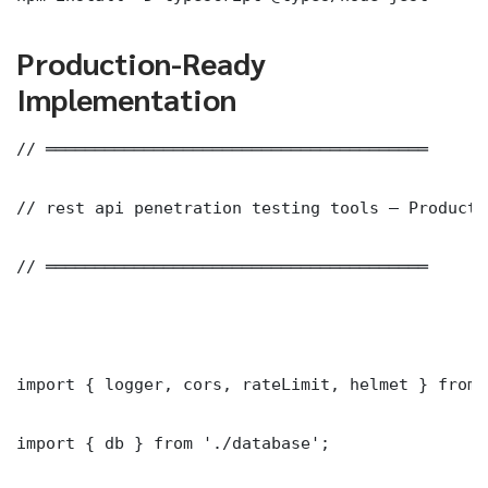
Production-Ready
Implementation
// ═══════════════════════════════════════

// rest api penetration testing tools — Producti
// ═══════════════════════════════════════

import { logger, cors, rateLimit, helmet } from 
import { db } from './database';
