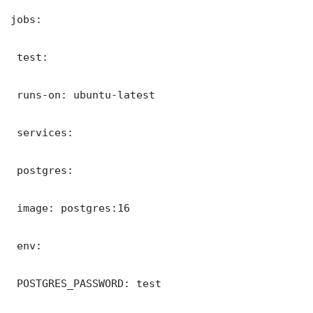
jobs:

 test:

 runs-on: ubuntu-latest

 services:

 postgres:

 image: postgres:16

 env:

 POSTGRES_PASSWORD: test
