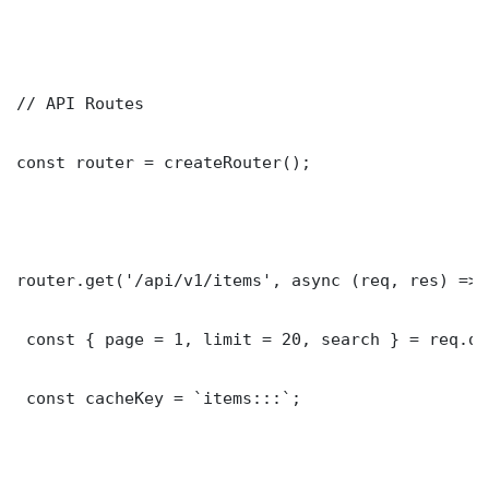
// API Routes

const router = createRouter();

router.get('/api/v1/items', async (req, res) => {
 const { page = 1, limit = 20, search } = req.que
 const cacheKey = `items:::`;
