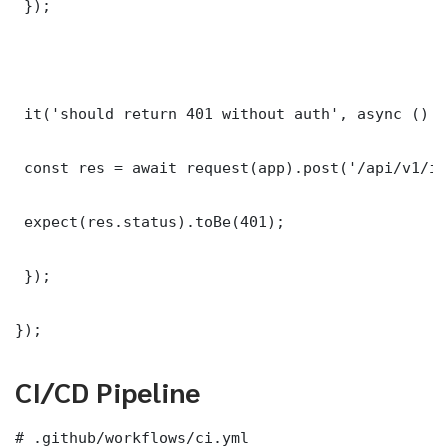
 });

 it('should return 401 without auth', async () =>
 const res = await request(app).post('/api/v1/it
 expect(res.status).toBe(401);

 });

});
CI/CD Pipeline
# .github/workflows/ci.yml
