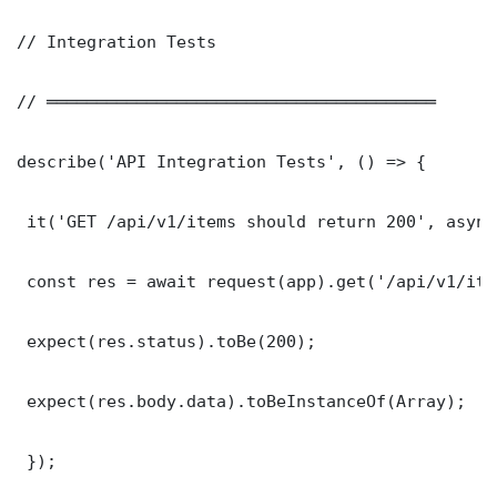
// Integration Tests

// ═══════════════════════════════════════

describe('API Integration Tests', () => {

 it('GET /api/v1/items should return 200', async
 const res = await request(app).get('/api/v1/item
 expect(res.status).toBe(200);

 expect(res.body.data).toBeInstanceOf(Array);

 });
