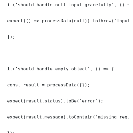
 it('should handle null input gracefully', () => 
 expect(() => processData(null)).toThrow('Input 
 });

 it('should handle empty object', () => {

 const result = processData({});

 expect(result.status).toBe('error');

 expect(result.message).toContain('missing requi
 });
