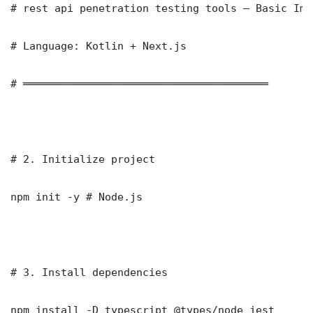
# rest api penetration testing tools — Basic Imp
# Language: Kotlin + Next.js

# ═══════════════════════════════════════

# 2. Initialize project

npm init -y # Node.js

# 3. Install dependencies

npm install -D typescript @types/node jest