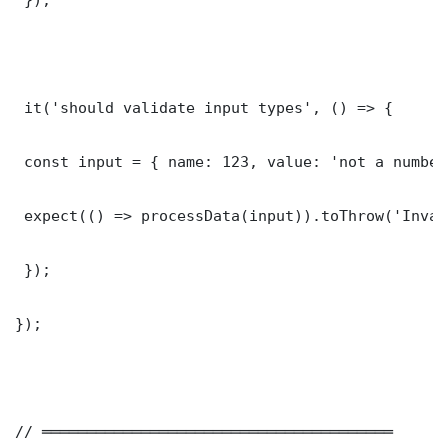
 it('should validate input types', () => {

 const input = { name: 123, value: 'not a number'
 expect(() => processData(input)).toThrow('Inval
 });

});

// ═══════════════════════════════════════
