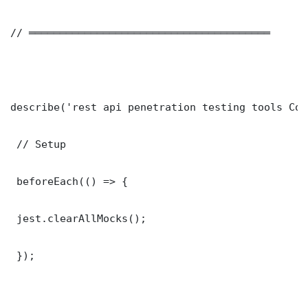
// ═══════════════════════════════════════

describe('rest api penetration testing tools Cor
 // Setup

 beforeEach(() => {

 jest.clearAllMocks();

 });
