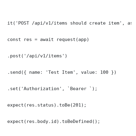
 it('POST /api/v1/items should create item', asy
 const res = await request(app)

 .post('/api/v1/items')

 .send({ name: 'Test Item', value: 100 })

 .set('Authorization', `Bearer `);

 expect(res.status).toBe(201);

 expect(res.body.id).toBeDefined();
