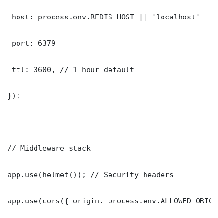
 host: process.env.REDIS_HOST || 'localhost'

 port: 6379

 ttl: 3600, // 1 hour default

});

// Middleware stack

app.use(helmet()); // Security headers

app.use(cors({ origin: process.env.ALLOWED_ORIGI