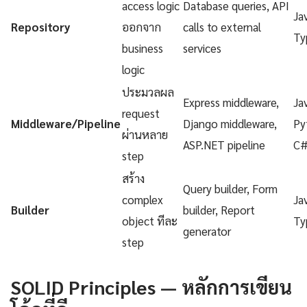
access logic
Database queries, API
Ja
Repository
ออกจาก
calls to external
Ty
business
services
logic
ประมวลผล
Express middleware,
Ja
request
Middleware/Pipeline
Django middleware,
Py
ผ่านหลาย
ASP.NET pipeline
C
step
สร้าง
Query builder, Form
complex
Ja
Builder
builder, Report
object ทีละ
Ty
generator
step
SOLID Principles — หลักการเขียน