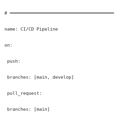
# ═══════════════════════════════════════

name: CI/CD Pipeline

on:

 push:

 branches: [main, develop]

 pull_request:

 branches: [main]
