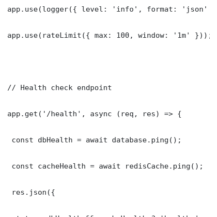
app.use(logger({ level: 'info', format: 'json' })
app.use(rateLimit({ max: 100, window: '1m' }));

// Health check endpoint

app.get('/health', async (req, res) => {

 const dbHealth = await database.ping();

 const cacheHealth = await redisCache.ping();

 res.json({
