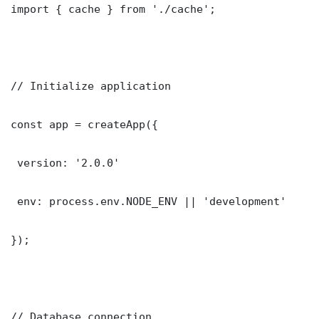
import { cache } from './cache';

// Initialize application

const app = createApp({

 version: '2.0.0'

 env: process.env.NODE_ENV || 'development'

});

// Database connection
