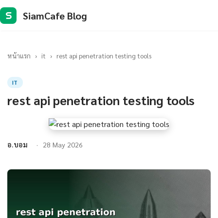
SiamCafe Blog
S
หน้าแรก
›
it
›
rest api penetration testing tools
IT
rest api penetration testing tools
อ.บอม
28 May 2026