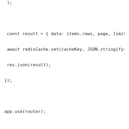
 );

 const result = { data: items.rows, page, limit,
 await redisCache.set(cacheKey, JSON.stringify(r
 res.json(result);

});

app.use(router);
