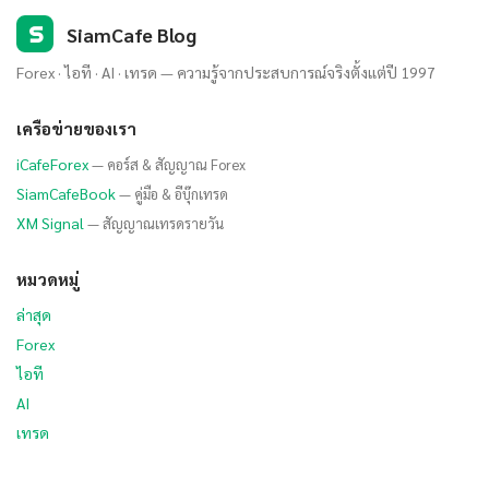
S
SiamCafe Blog
Forex · ไอที · AI · เทรด — ความรู้จากประสบการณ์จริงตั้งแต่ปี 1997
เครือข่ายของเรา
iCafeForex
— คอร์ส & สัญญาณ Forex
SiamCafeBook
— คู่มือ & อีบุ๊กเทรด
XM Signal
— สัญญาณเทรดรายวัน
หมวดหมู่
ล่าสุด
Forex
ไอที
AI
เทรด