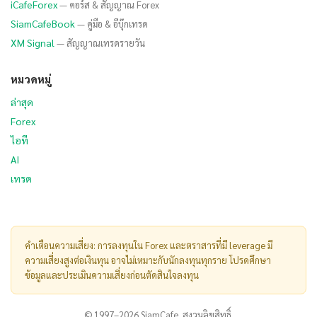
iCafeForex
— คอร์ส & สัญญาณ Forex
SiamCafeBook
— คู่มือ & อีบุ๊กเทรด
XM Signal
— สัญญาณเทรดรายวัน
หมวดหมู่
ล่าสุด
Forex
ไอที
AI
เทรด
คำเตือนความเสี่ยง: การลงทุนใน Forex และตราสารที่มี leverage มี
ความเสี่ยงสูงต่อเงินทุน อาจไม่เหมาะกับนักลงทุนทุกราย โปรดศึกษา
ข้อมูลและประเมินความเสี่ยงก่อนตัดสินใจลงทุน
© 1997–2026 SiamCafe. สงวนลิขสิทธิ์.