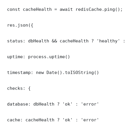
 const cacheHealth = await redisCache.ping();

 res.json({

 status: dbHealth && cacheHealth ? 'healthy' : '
 uptime: process.uptime()

 timestamp: new Date().toISOString()

 checks: {

 database: dbHealth ? 'ok' : 'error'

 cache: cacheHealth ? 'ok' : 'error'
