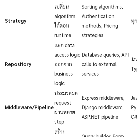
เปลี่ยน
Sorting algorithms,
algorithm
Authentication
Strategy
ทุ
ได้ตอน
methods, Pricing
runtime
strategies
แยก data
access logic
Database queries, API
Ja
Repository
ออกจาก
calls to external
Ty
business
services
logic
ประมวลผล
Express middleware,
Ja
request
Middleware/Pipeline
Django middleware,
Py
ผ่านหลาย
ASP.NET pipeline
C
step
สร้าง
Query builder, Form