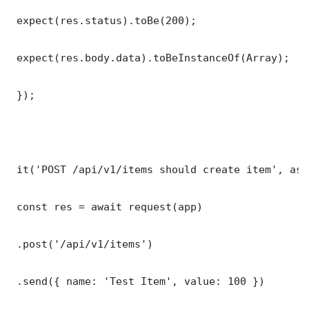
 expect(res.status).toBe(200);

 expect(res.body.data).toBeInstanceOf(Array);

 });

 it('POST /api/v1/items should create item', asy
 const res = await request(app)

 .post('/api/v1/items')

 .send({ name: 'Test Item', value: 100 })
