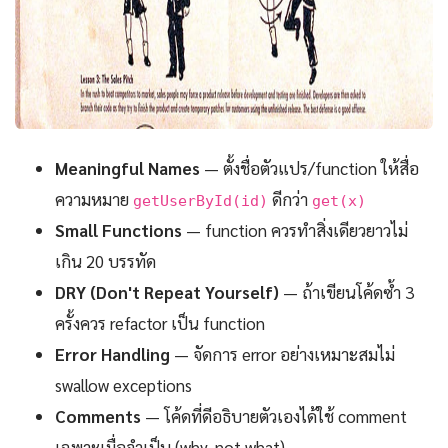
Meaningful Names
— ตั้งชื่อตัวแปร/function ให้สื่อ
ความหมาย
ดีกว่า
getUserById(id)
get(x)
Small Functions
— function ควรทำสิ่งเดียวยาวไม่
เกิน 20 บรรทัด
DRY (Don't Repeat Yourself)
— ถ้าเขียนโค้ดซ้ำ 3
ครั้งควร refactor เป็น function
Error Handling
— จัดการ error อย่างเหมาะสมไม่
swallow exceptions
Comments
— โค้ดที่ดีอธิบายตัวเองได้ใช้ comment
เฉพาะเมื่อจำเป็น (why, not what)