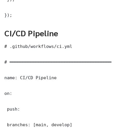
});
CI/CD Pipeline
# .github/workflows/ci.yml

# ═══════════════════════════════════════

name: CI/CD Pipeline

on:

 push:

 branches: [main, develop]
