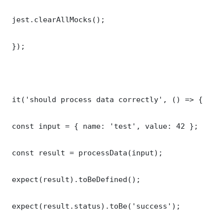
 jest.clearAllMocks();

 });

 it('should process data correctly', () => {

 const input = { name: 'test', value: 42 };

 const result = processData(input);

 expect(result).toBeDefined();

 expect(result.status).toBe('success');
