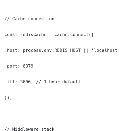
// Cache connection

const redisCache = cache.connect({

 host: process.env.REDIS_HOST || 'localhost'

 port: 6379

 ttl: 3600, // 1 hour default

});

// Middleware stack
