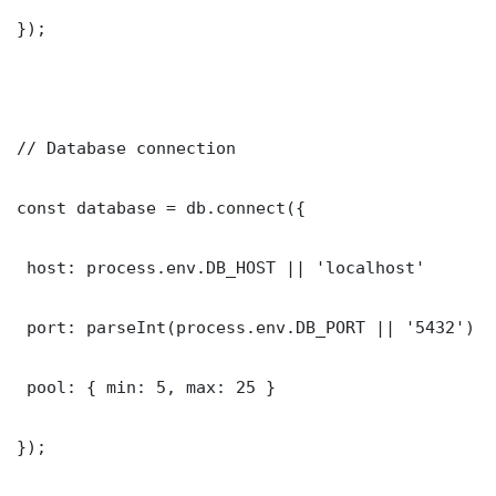
});

// Database connection

const database = db.connect({

 host: process.env.DB_HOST || 'localhost'

 port: parseInt(process.env.DB_PORT || '5432')

 pool: { min: 5, max: 25 }

});
