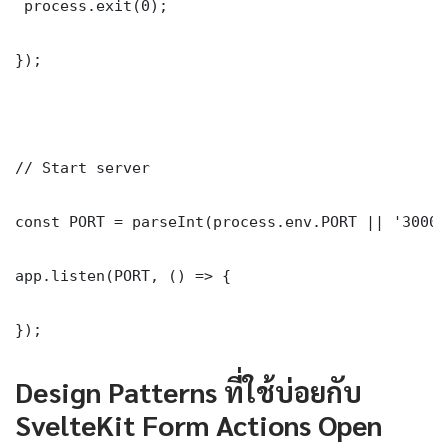
 process.exit(0);

});

// Start server

const PORT = parseInt(process.env.PORT || '3000')
app.listen(PORT, () => {

});
Design Patterns ที่ใช้บ่อยกับ
SvelteKit Form Actions Open