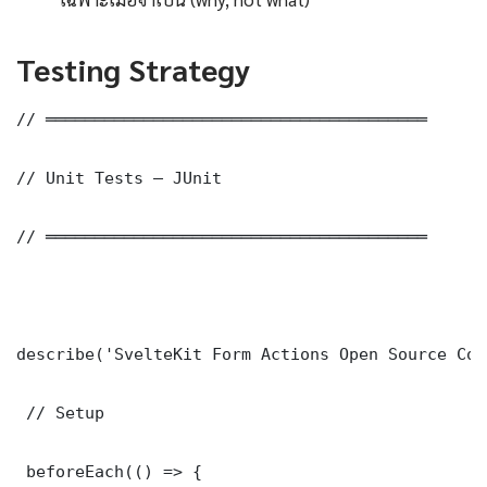
Testing Strategy
// ═══════════════════════════════════════

// Unit Tests — JUnit

// ═══════════════════════════════════════

describe('SvelteKit Form Actions Open Source Con
 // Setup

 beforeEach(() => {
