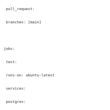
 pull_request:

 branches: [main]

jobs:

 test:

 runs-on: ubuntu-latest

 services:

 postgres:
