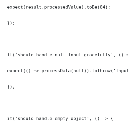
 expect(result.processedValue).toBe(84);

 });

 it('should handle null input gracefully', () => 
 expect(() => processData(null)).toThrow('Input 
 });

 it('should handle empty object', () => {
