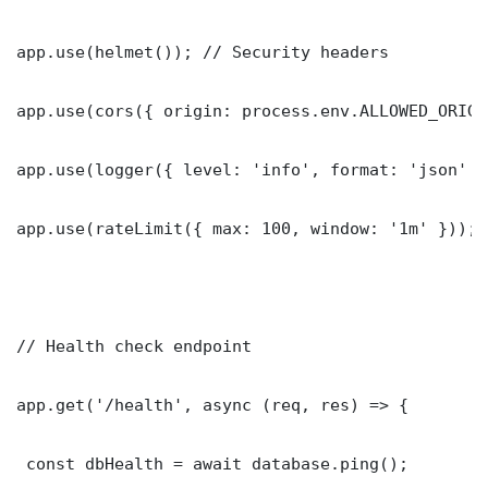
app.use(helmet()); // Security headers

app.use(cors({ origin: process.env.ALLOWED_ORIGI
app.use(logger({ level: 'info', format: 'json' })
app.use(rateLimit({ max: 100, window: '1m' }));

// Health check endpoint

app.get('/health', async (req, res) => {

 const dbHealth = await database.ping();
