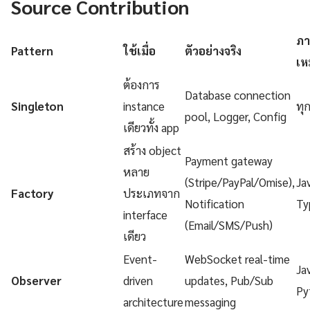
Source Contribution
ภา
Pattern
ใช้เมื่อ
ตัวอย่างจริง
เห
ต้องการ
Database connection
Singleton
instance
ทุ
pool, Logger, Config
เดียวทั้ง app
สร้าง object
Payment gateway
หลาย
(Stripe/PayPal/Omise),
Ja
Factory
ประเภทจาก
Notification
Ty
interface
(Email/SMS/Push)
เดียว
Event-
WebSocket real-time
Ja
Observer
driven
updates, Pub/Sub
Py
architecture
messaging