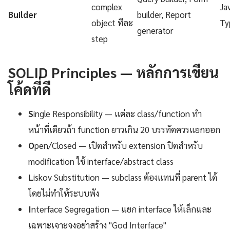
complex
Ja
Builder
builder, Report
object ทีละ
Ty
generator
step
SOLID Principles — หลักการเขียน
โค้ดที่ดี
S
ingle Responsibility — แต่ละ class/function ทำ
หน้าที่เดียวถ้า function ยาวเกิน 20 บรรทัดควรแยกออก
O
pen/Closed — เปิดสำหรับ extension ปิดสำหรับ
modification ใช้ interface/abstract class
L
iskov Substitution — subclass ต้องแทนที่ parent ได้
โดยไม่ทำให้ระบบพัง
I
nterface Segregation — แยก interface ให้เล็กและ
เฉพาะเจาะจงอย่าสร้าง "God Interface"