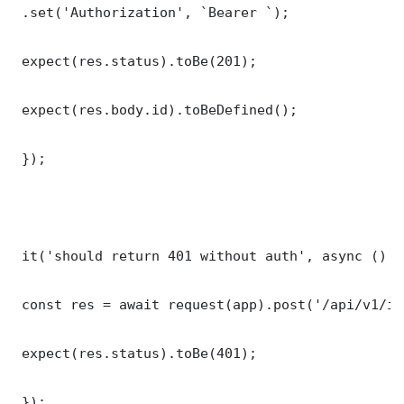
 .set('Authorization', `Bearer `);

 expect(res.status).toBe(201);

 expect(res.body.id).toBeDefined();

 });

 it('should return 401 without auth', async () =>
 const res = await request(app).post('/api/v1/it
 expect(res.status).toBe(401);

 });
