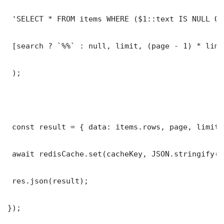
 'SELECT * FROM items WHERE ($1::text IS NULL OR
 [search ? `%%` : null, limit, (page - 1) * limit
 );

 const result = { data: items.rows, page, limit,
 await redisCache.set(cacheKey, JSON.stringify(r
 res.json(result);

});
