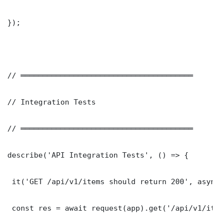
});

// ═══════════════════════════════════════

// Integration Tests

// ═══════════════════════════════════════

describe('API Integration Tests', () => {

 it('GET /api/v1/items should return 200', async
 const res = await request(app).get('/api/v1/item