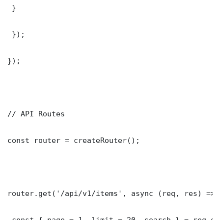
 }

 });

});

// API Routes

const router = createRouter();

router.get('/api/v1/items', async (req, res) => {
 const { page = 1, limit = 20, search } = req.que