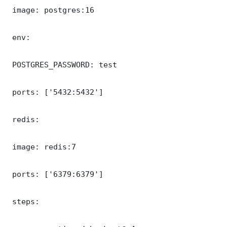
 image: postgres:16

 env:

 POSTGRES_PASSWORD: test

 ports: ['5432:5432']

 redis:

 image: redis:7

 ports: ['6379:6379']

 steps:
