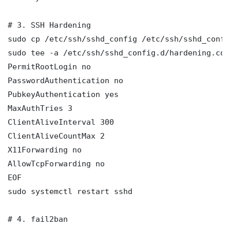
# 3. SSH Hardening

sudo cp /etc/ssh/sshd_config /etc/ssh/sshd_config
sudo tee -a /etc/ssh/sshd_config.d/hardening.con
PermitRootLogin no

PasswordAuthentication no

PubkeyAuthentication yes

MaxAuthTries 3

ClientAliveInterval 300

ClientAliveCountMax 2

X11Forwarding no

AllowTcpForwarding no

EOF

sudo systemctl restart sshd

# 4. fail2ban
