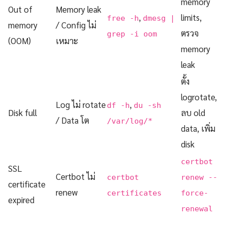
memory
Out of
Memory leak
,
limits,
free -h
dmesg |
memory
/ Config ไม่
ตรวจ
grep -i oom
(OOM)
เหมาะ
memory
leak
ตั้ง
logrotate,
Log ไม่ rotate
,
df -h
du -sh
Disk full
ลบ old
/ Data โต
/var/log/*
data, เพิ่ม
disk
certbot
SSL
Certbot ไม่
certbot
renew --
certificate
renew
certificates
force-
expired
renewal