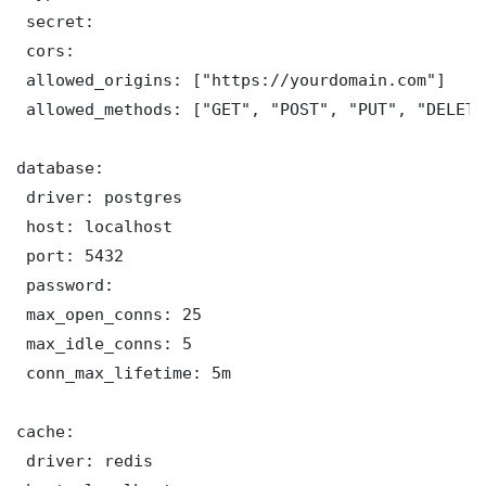
 secret: 

 cors:

 allowed_origins: ["https://yourdomain.com"]

 allowed_methods: ["GET", "POST", "PUT", "DELETE"
database:

 driver: postgres

 host: localhost

 port: 5432

 password: 

 max_open_conns: 25

 max_idle_conns: 5

 conn_max_lifetime: 5m

cache:

 driver: redis
