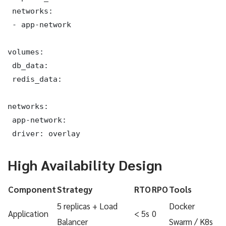
 networks:

 - app-network

volumes:

 db_data:

 redis_data:

networks:

 app-network:

 driver: overlay
High Availability Design
Component
Strategy
RTO
RPO
Tools
5 replicas + Load
Docker
Application
< 5s
0
Balancer
Swarm / K8s