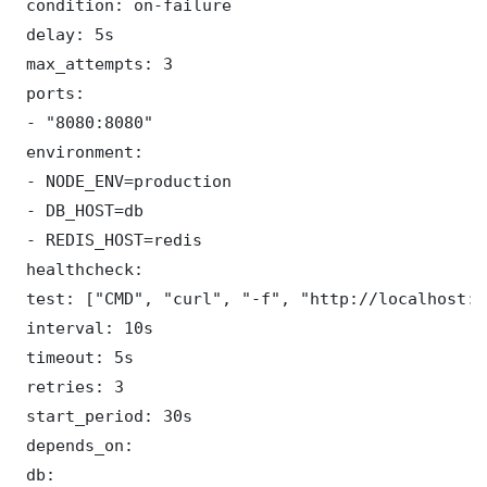
 condition: on-failure

 delay: 5s

 max_attempts: 3

 ports:

 - "8080:8080"

 environment:

 - NODE_ENV=production

 - DB_HOST=db

 - REDIS_HOST=redis

 healthcheck:

 test: ["CMD", "curl", "-f", "http://localhost:8
 interval: 10s

 timeout: 5s

 retries: 3

 start_period: 30s

 depends_on:

 db:
