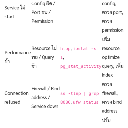
Config ผิด /
config,
Service ไม่
Port ชน /
ตรวจ port,
start
Permission
ตรวจ
permission
เพิ่ม
Resource ไม่
,
resource,
htop
iostat -x
Performance
พอ / Query
,
optimize
1
ช้า
ช้า
query, เพิ่ม
pg_stat_activity
index
ตรวจ
Firewall / Bind
Connection
firewall,
ss -tlnp | grep
address /
refused
,
ตรวจ bind
8080
ufw status
Service down
address
ปรับ