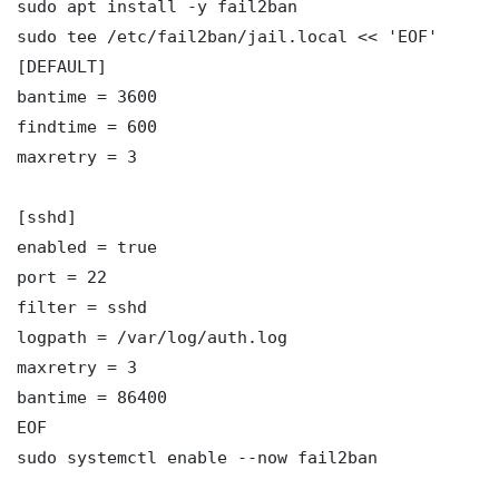
sudo apt install -y fail2ban

sudo tee /etc/fail2ban/jail.local << 'EOF'

[DEFAULT]

bantime = 3600

findtime = 600

maxretry = 3

[sshd]

enabled = true

port = 22

filter = sshd

logpath = /var/log/auth.log

maxretry = 3

bantime = 86400

EOF

sudo systemctl enable --now fail2ban
