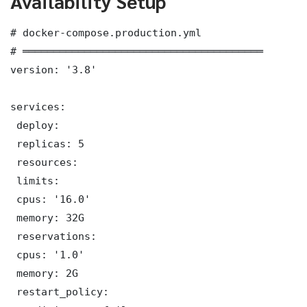
Availability Setup
# docker-compose.production.yml

# ═══════════════════════════════════════

version: '3.8'

services:

 deploy:

 replicas: 5

 resources:

 limits:

 cpus: '16.0'

 memory: 32G

 reservations:

 cpus: '1.0'

 memory: 2G

 restart_policy:
