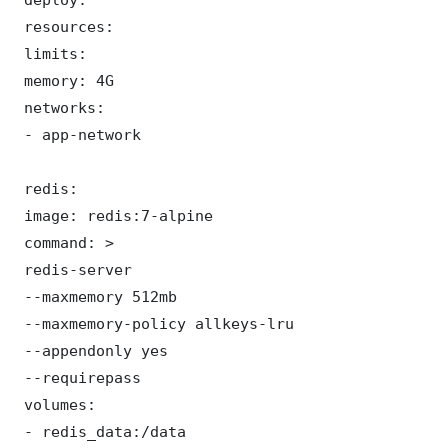
 resources:

 limits:

 memory: 4G

 networks:

 - app-network

 redis:

 image: redis:7-alpine

 command: >

 redis-server

 --maxmemory 512mb

 --maxmemory-policy allkeys-lru

 --appendonly yes

 --requirepass 

 volumes:

 - redis_data:/data
