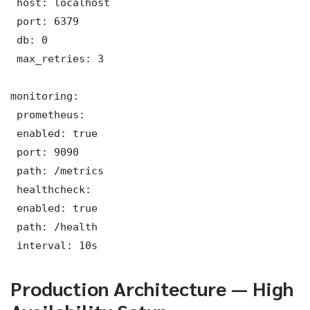
 host: localhost

 port: 6379

 db: 0

 max_retries: 3

monitoring:

 prometheus:

 enabled: true

 port: 9090

 path: /metrics

 healthcheck:

 enabled: true

 path: /health

 interval: 10s
Production Architecture — High