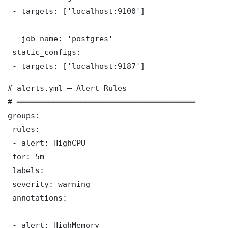
 - targets: ['localhost:9100']

 - job_name: 'postgres'

 static_configs:

 - targets: ['localhost:9187']
# alerts.yml — Alert Rules

# ═══════════════════════════════════════

groups:

 rules:

 - alert: HighCPU

 for: 5m

 labels:

 severity: warning

 annotations:

 - alert: HighMemory
