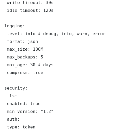
 write_timeout: 30s

 idle_timeout: 120s

logging:

 level: info # debug, info, warn, error

 format: json

 max_size: 100M

 max_backups: 5

 max_age: 30 # days

 compress: true

security:

 tls:

 enabled: true

 min_version: "1.2"

 auth:

 type: token
