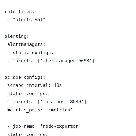
rule_files:

 - "alerts.yml"

alerting:

 alertmanagers:

 - static_configs:

 - targets: ['alertmanager:9093']

scrape_configs:

 scrape_interval: 10s

 static_configs:

 - targets: ['localhost:8080']

 metrics_path: '/metrics'

 - job_name: 'node-exporter'

 static_configs:
