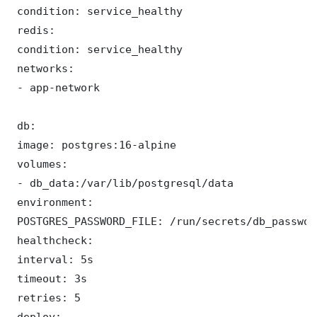
 condition: service_healthy

 redis:

 condition: service_healthy

 networks:

 - app-network

 db:

 image: postgres:16-alpine

 volumes:

 - db_data:/var/lib/postgresql/data

 environment:

 POSTGRES_PASSWORD_FILE: /run/secrets/db_password
 healthcheck:

 interval: 5s

 timeout: 3s

 retries: 5

 deploy:
