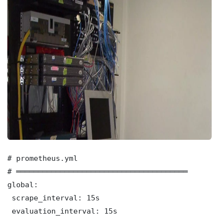
# prometheus.yml

# ═══════════════════════════════════════

global:

 scrape_interval: 15s

 evaluation_interval: 15s
