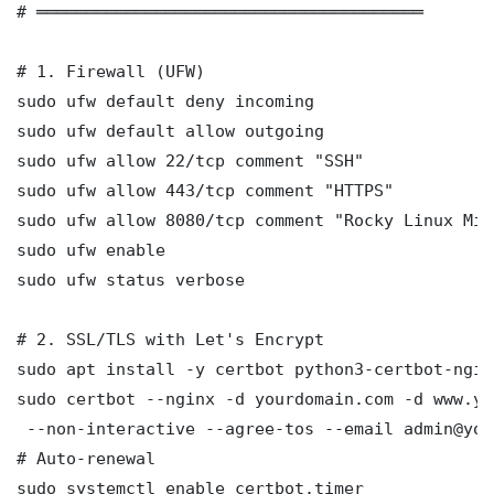
# ═══════════════════════════════════════

# 1. Firewall (UFW)

sudo ufw default deny incoming

sudo ufw default allow outgoing

sudo ufw allow 22/tcp comment "SSH"

sudo ufw allow 443/tcp comment "HTTPS"

sudo ufw allow 8080/tcp comment "Rocky Linux Mig
sudo ufw enable

sudo ufw status verbose

# 2. SSL/TLS with Let's Encrypt

sudo apt install -y certbot python3-certbot-nginx
sudo certbot --nginx -d yourdomain.com -d www.yo
 --non-interactive --agree-tos --email admin@you
# Auto-renewal

sudo systemctl enable certbot.timer
