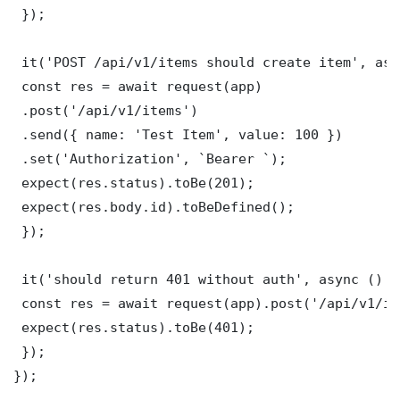
 });

 it('POST /api/v1/items should create item', asy
 const res = await request(app)

 .post('/api/v1/items')

 .send({ name: 'Test Item', value: 100 })

 .set('Authorization', `Bearer `);

 expect(res.status).toBe(201);

 expect(res.body.id).toBeDefined();

 });

 it('should return 401 without auth', async () =>
 const res = await request(app).post('/api/v1/it
 expect(res.status).toBe(401);

 });

});