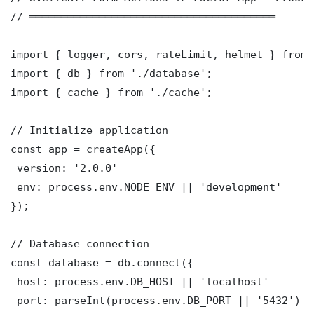
// ═══════════════════════════════════════

import { logger, cors, rateLimit, helmet } from 
import { db } from './database';

import { cache } from './cache';

// Initialize application

const app = createApp({

 version: '2.0.0'

 env: process.env.NODE_ENV || 'development'

});

// Database connection

const database = db.connect({

 host: process.env.DB_HOST || 'localhost'

 port: parseInt(process.env.DB_PORT || '5432')
