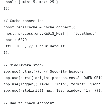
 pool: { min: 5, max: 25 }

});

// Cache connection

const redisCache = cache.connect({

 host: process.env.REDIS_HOST || 'localhost'

 port: 6379

 ttl: 3600, // 1 hour default

});

// Middleware stack

app.use(helmet()); // Security headers

app.use(cors({ origin: process.env.ALLOWED_ORIGI
app.use(logger({ level: 'info', format: 'json' })
app.use(rateLimit({ max: 100, window: '1m' }));

// Health check endpoint
