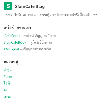
S
SiamCafe Blog
Forex · ไอที · AI · เทรด — ความรู้จากประสบการณ์จริงตั้งแต่ปี 1997
เครือข่ายของเรา
iCafeForex
— คอร์ส & สัญญาณ Forex
SiamCafeBook
— คู่มือ & อีบุ๊กเทรด
XM Signal
— สัญญาณเทรดรายวัน
หมวดหมู่
ล่าสุด
Forex
ไอที
AI
เทรด