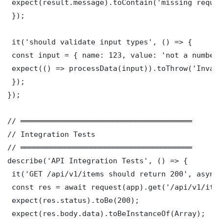
 expect(result.message).toContain('missing requi
 });

 it('should validate input types', () => {

 const input = { name: 123, value: 'not a number'
 expect(() => processData(input)).toThrow('Inval
 });

});

// ═══════════════════════════════════════

// Integration Tests

// ═══════════════════════════════════════

describe('API Integration Tests', () => {

 it('GET /api/v1/items should return 200', async
 const res = await request(app).get('/api/v1/item
 expect(res.status).toBe(200);

 expect(res.body.data).toBeInstanceOf(Array);
