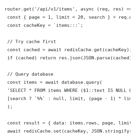
router.get('/api/v1/items', async (req, res) => {
 const { page = 1, limit = 20, search } = req.que
 const cacheKey = `items:::`;

 // Try cache first

 const cached = await redisCache.get(cacheKey);

 if (cached) return res.json(JSON.parse(cached));
 // Query database

 const items = await database.query(

 'SELECT * FROM items WHERE ($1::text IS NULL OR
 [search ? `%%` : null, limit, (page - 1) * limit
 );

 const result = { data: items.rows, page, limit,
 await redisCache.set(cacheKey, JSON.stringify(r