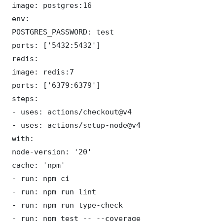
 image: postgres:16

 env:

 POSTGRES_PASSWORD: test

 ports: ['5432:5432']

 redis:

 image: redis:7

 ports: ['6379:6379']

 steps:

 - uses: actions/checkout@v4

 - uses: actions/setup-node@v4

 with:

 node-version: '20'

 cache: 'npm'

 - run: npm ci

 - run: npm run lint

 - run: npm run type-check

 - run: npm test -- --coverage
