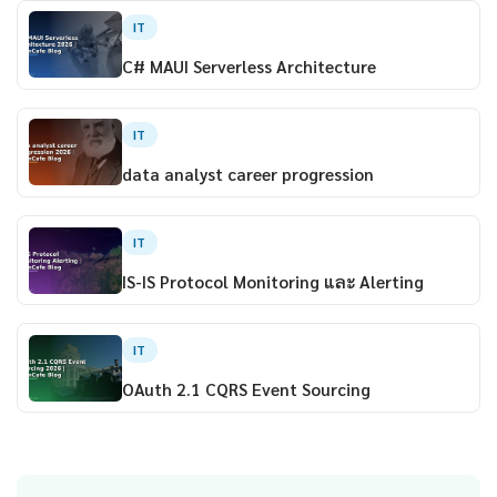
IT
C# MAUI Serverless Architecture
IT
data analyst career progression
IT
IS-IS Protocol Monitoring และ Alerting
IT
OAuth 2.1 CQRS Event Sourcing