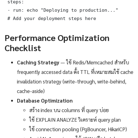
 steps:

 - run: echo "Deploying to production..."

 # Add your deployment steps here
Performance Optimization
Checklist
Caching Strategy
— ใช้ Redis/Memcached สำหรับ
frequently accessed data ตั้ง TTL ที่เหมาะสมใช้ cache
invalidation strategy (write-through, write-behind,
cache-aside)
Database Optimization
สร้าง index บน columns ที่ query บ่อย
ใช้ EXPLAIN ANALYZE วิเคราะห์ query plan
ใช้ connection pooling (PgBouncer, HikariCP)