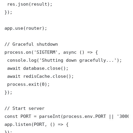
 res.json(result);

});

app.use(router);

// Graceful shutdown

process.on('SIGTERM', async () => {

 console.log('Shutting down gracefully...');

 await database.close();

 await redisCache.close();

 process.exit(0);

});

// Start server

const PORT = parseInt(process.env.PORT || '3000')
app.listen(PORT, () => {

});