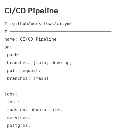
CI/CD Pipeline
# .github/workflows/ci.yml

# ═══════════════════════════════════════

name: CI/CD Pipeline

on:

 push:

 branches: [main, develop]

 pull_request:

 branches: [main]

jobs:

 test:

 runs-on: ubuntu-latest

 services:

 postgres:
