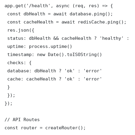
app.get('/health', async (req, res) => {

 const dbHealth = await database.ping();

 const cacheHealth = await redisCache.ping();

 res.json({

 status: dbHealth && cacheHealth ? 'healthy' : '
 uptime: process.uptime()

 timestamp: new Date().toISOString()

 checks: {

 database: dbHealth ? 'ok' : 'error'

 cache: cacheHealth ? 'ok' : 'error'

 }

 });

});

// API Routes

const router = createRouter();
