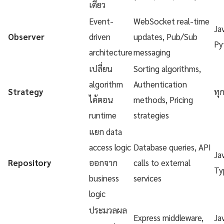
เดียว
Event-
WebSocket real-time
Ja
Observer
driven
updates, Pub/Sub
Py
architecture
messaging
เปลี่ยน
Sorting algorithms,
algorithm
Authentication
Strategy
ทุ
ได้ตอน
methods, Pricing
runtime
strategies
แยก data
access logic
Database queries, API
Ja
Repository
ออกจาก
calls to external
Ty
business
services
logic
ประมวลผล
Express middleware,
Ja