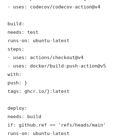
 - uses: codecov/codecov-action@v4

 build:

 needs: test

 runs-on: ubuntu-latest

 steps:

 - uses: actions/checkout@v4

 - uses: docker/build-push-action@v5

 with:

 push: }

 tags: ghcr.io/}:latest

 deploy:

 needs: build

 if: github.ref == 'refs/heads/main'

 runs-on: ubuntu-latest
