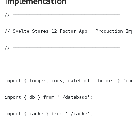
Implementation
// ═══════════════════════════════════════

// Svelte Stores 12 Factor App — Production Impl
// ═══════════════════════════════════════

import { logger, cors, rateLimit, helmet } from 
import { db } from './database';

import { cache } from './cache';
