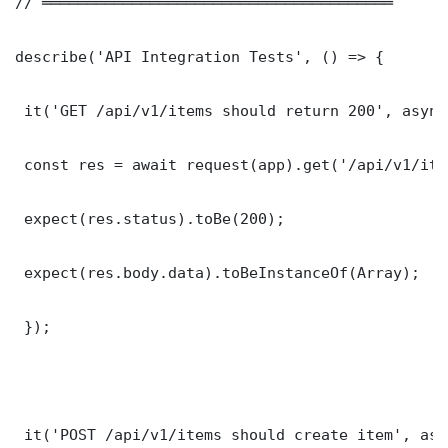
// ═══════════════════════════════════════

describe('API Integration Tests', () => {

 it('GET /api/v1/items should return 200', async
 const res = await request(app).get('/api/v1/item
 expect(res.status).toBe(200);

 expect(res.body.data).toBeInstanceOf(Array);

 });

 it('POST /api/v1/items should create item', asy