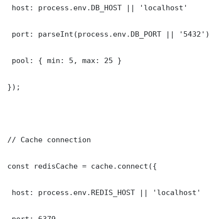
 host: process.env.DB_HOST || 'localhost'

 port: parseInt(process.env.DB_PORT || '5432')

 pool: { min: 5, max: 25 }

});

// Cache connection

const redisCache = cache.connect({

 host: process.env.REDIS_HOST || 'localhost'

 port: 6379
