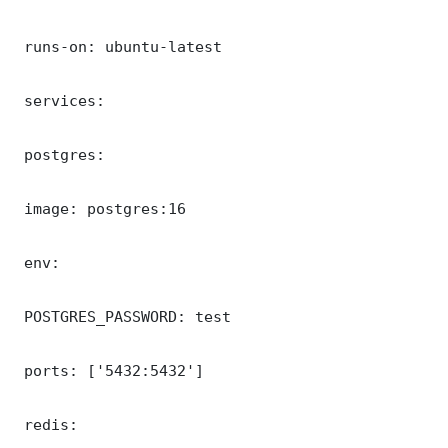
 runs-on: ubuntu-latest

 services:

 postgres:

 image: postgres:16

 env:

 POSTGRES_PASSWORD: test

 ports: ['5432:5432']

 redis:
