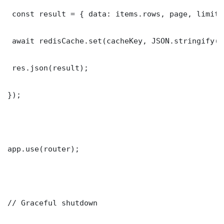
 const result = { data: items.rows, page, limit,
 await redisCache.set(cacheKey, JSON.stringify(r
 res.json(result);

});

app.use(router);

// Graceful shutdown
