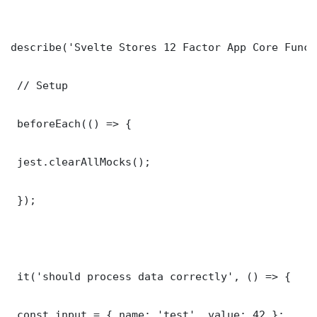
describe('Svelte Stores 12 Factor App Core Funct
 // Setup

 beforeEach(() => {

 jest.clearAllMocks();

 });

 it('should process data correctly', () => {

 const input = { name: 'test', value: 42 };
