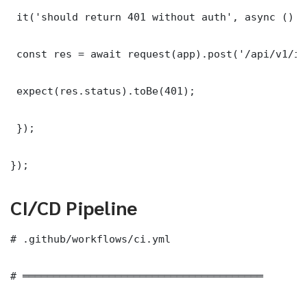
 it('should return 401 without auth', async () =>
 const res = await request(app).post('/api/v1/it
 expect(res.status).toBe(401);

 });

});
CI/CD Pipeline
# .github/workflows/ci.yml

# ═══════════════════════════════════════
