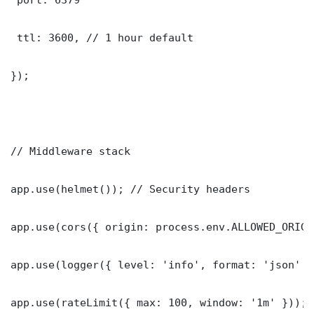
 ttl: 3600, // 1 hour default

});

// Middleware stack

app.use(helmet()); // Security headers

app.use(cors({ origin: process.env.ALLOWED_ORIGI
app.use(logger({ level: 'info', format: 'json' })
app.use(rateLimit({ max: 100, window: '1m' }));
