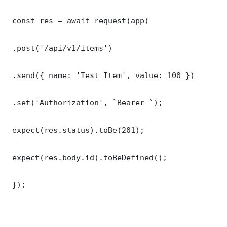
 const res = await request(app)

 .post('/api/v1/items')

 .send({ name: 'Test Item', value: 100 })

 .set('Authorization', `Bearer `);

 expect(res.status).toBe(201);

 expect(res.body.id).toBeDefined();

 });
