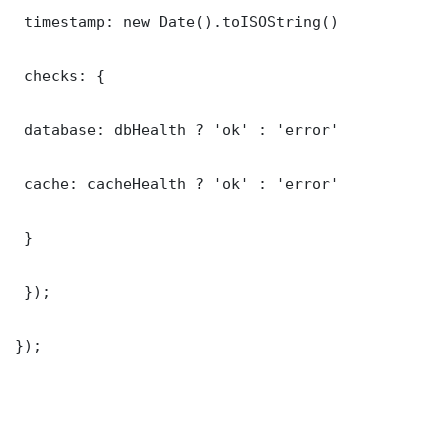
 timestamp: new Date().toISOString()

 checks: {

 database: dbHealth ? 'ok' : 'error'

 cache: cacheHealth ? 'ok' : 'error'

 }

 });

});
