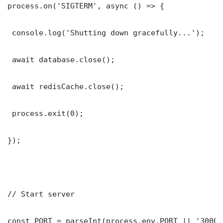
process.on('SIGTERM', async () => {

 console.log('Shutting down gracefully...');

 await database.close();

 await redisCache.close();

 process.exit(0);

});

// Start server

const PORT = parseInt(process.env.PORT || '3000')