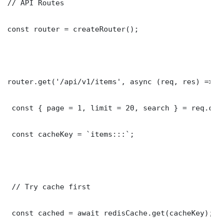
// API Routes

const router = createRouter();

router.get('/api/v1/items', async (req, res) => {
 const { page = 1, limit = 20, search } = req.que
 const cacheKey = `items:::`;

 // Try cache first

 const cached = await redisCache.get(cacheKey);
