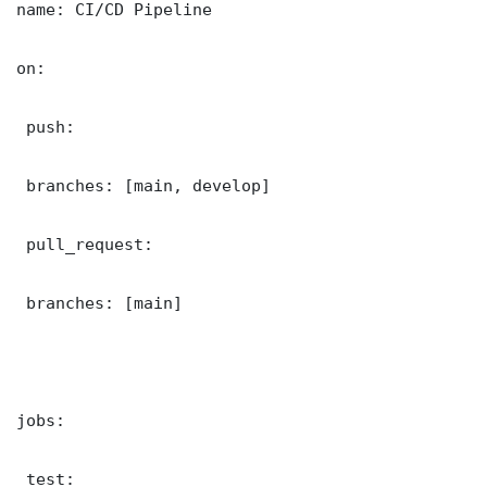
name: CI/CD Pipeline

on:

 push:

 branches: [main, develop]

 pull_request:

 branches: [main]

jobs:

 test:
