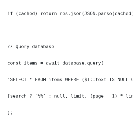
 if (cached) return res.json(JSON.parse(cached));
 // Query database

 const items = await database.query(

 'SELECT * FROM items WHERE ($1::text IS NULL OR
 [search ? `%%` : null, limit, (page - 1) * limit
 );
