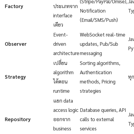
(Stripe/PayPal/Omise),
Ja
Factory
ประเภทจาก
Notification
Ty
interface
(Email/SMS/Push)
เดียว
Event-
WebSocket real-time
Ja
Observer
driven
updates, Pub/Sub
Py
architecture
messaging
เปลี่ยน
Sorting algorithms,
algorithm
Authentication
Strategy
ทุ
ได้ตอน
methods, Pricing
runtime
strategies
แยก data
access logic
Database queries, API
Ja
Repository
ออกจาก
calls to external
Ty
business
services