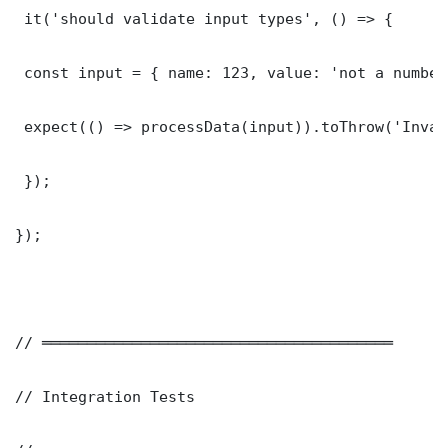
 it('should validate input types', () => {

 const input = { name: 123, value: 'not a number'
 expect(() => processData(input)).toThrow('Inval
 });

});

// ═══════════════════════════════════════

// Integration Tests
