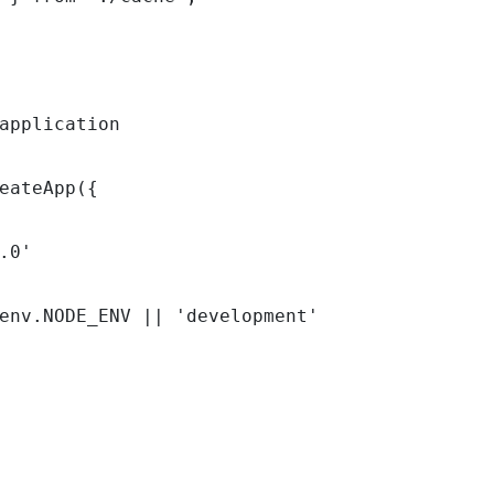
application

eateApp({

.0'

env.NODE_ENV || 'development'
