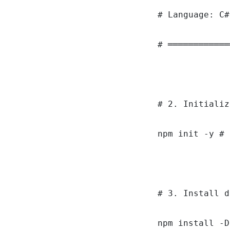
# Language: C#
# ════════════
# 2. Initializ
npm init -y # 
# 3. Install d
npm install -D