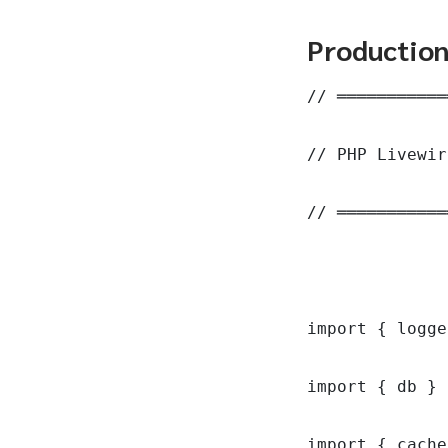
Productio
// ═══════════
// PHP Livewire
// ═══════════
import { logge
import { db } 
import { cache