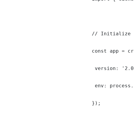
// Initialize 
const app = cr
 version: '2.0
 env: process.
});
