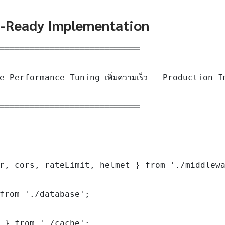
n-Ready Implementation
════════════════════════════

 Performance Tuning เพิ่มความเร็ว — Production I
════════════════════════════

r, cors, rateLimit, helmet } from './middlewa
from './database';

 } from './cache';
