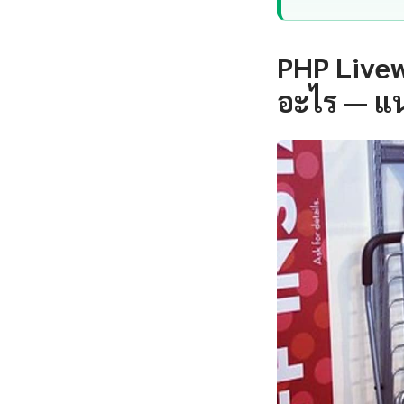
PHP Livew
อะไร — แ