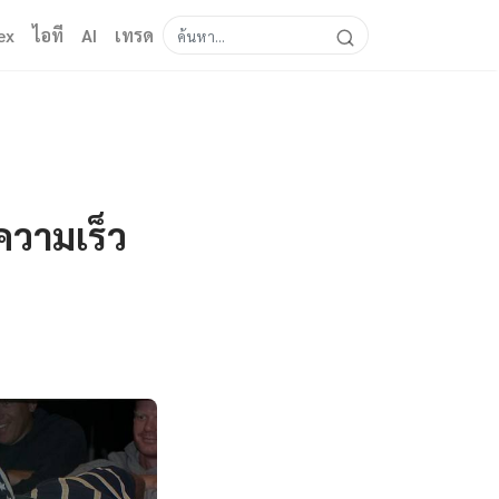
ex
ไอที
AI
เทรด
ความเร็ว