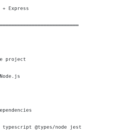
 + Express

═══════════════════════════

e project

Node.js

ependencies

 typescript @types/node jest