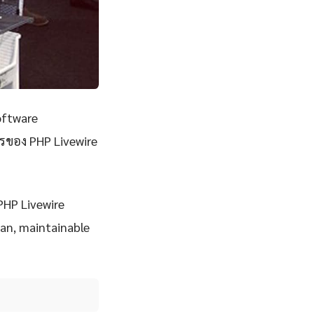
oftware
ารของ PHP Livewire
 PHP Livewire
ean, maintainable