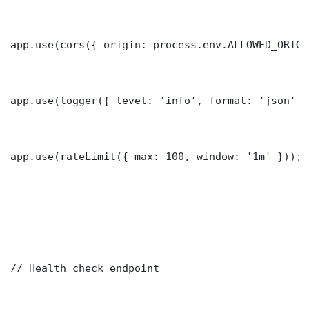
app.use(cors({ origin: process.env.ALLOWED_ORIGI
app.use(logger({ level: 'info', format: 'json' })
app.use(rateLimit({ max: 100, window: '1m' }));

// Health check endpoint
