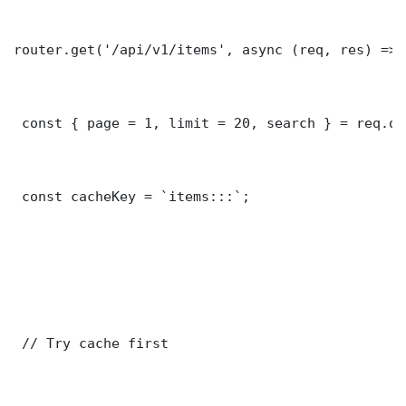
router.get('/api/v1/items', async (req, res) => {
 const { page = 1, limit = 20, search } = req.que
 const cacheKey = `items:::`;

 // Try cache first
