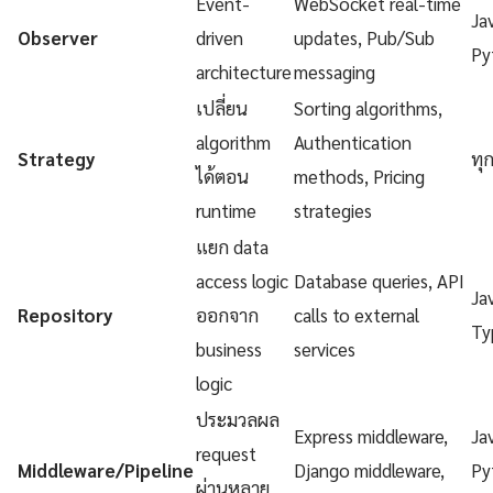
Event-
WebSocket real-time
Ja
Observer
driven
updates, Pub/Sub
Py
architecture
messaging
เปลี่ยน
Sorting algorithms,
algorithm
Authentication
Strategy
ทุ
ได้ตอน
methods, Pricing
runtime
strategies
แยก data
access logic
Database queries, API
Ja
Repository
ออกจาก
calls to external
Ty
business
services
logic
ประมวลผล
Express middleware,
Ja
request
Middleware/Pipeline
Django middleware,
Py
ผ่านหลาย