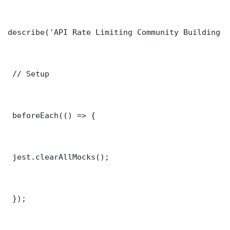
describe('API Rate Limiting Community Building C
 // Setup

 beforeEach(() => {

 jest.clearAllMocks();

 });
