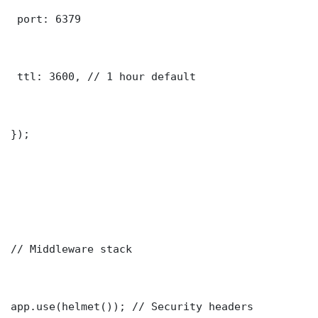
 port: 6379

 ttl: 3600, // 1 hour default

});

// Middleware stack

app.use(helmet()); // Security headers
