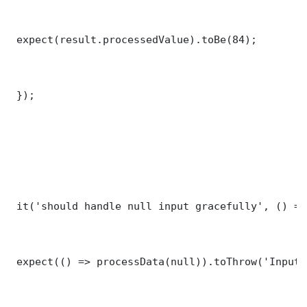
 expect(result.processedValue).toBe(84);

 });

 it('should handle null input gracefully', () => 
 expect(() => processData(null)).toThrow('Input 