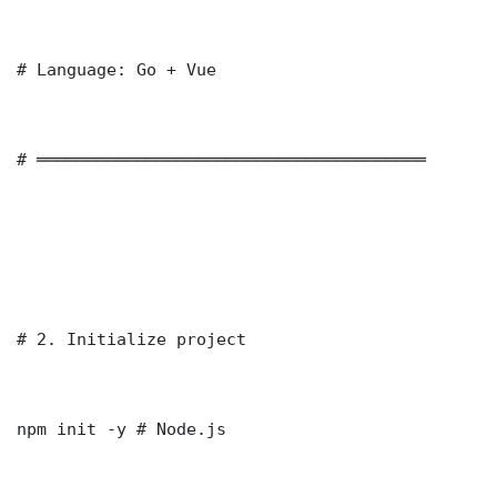
# Language: Go + Vue

# ═══════════════════════════════════════

# 2. Initialize project

npm init -y # Node.js
