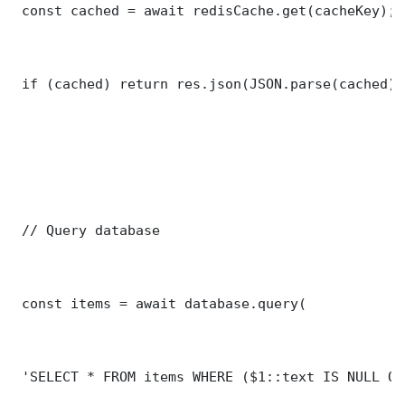
 const cached = await redisCache.get(cacheKey);

 if (cached) return res.json(JSON.parse(cached));
 // Query database

 const items = await database.query(

 'SELECT * FROM items WHERE ($1::text IS NULL OR