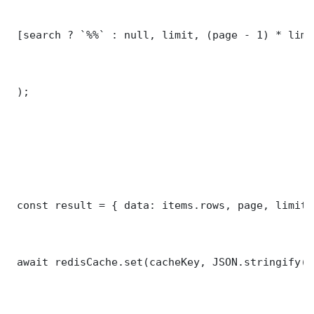
 [search ? `%%` : null, limit, (page - 1) * limit
 );

 const result = { data: items.rows, page, limit,
 await redisCache.set(cacheKey, JSON.stringify(r