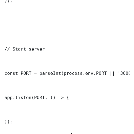
});

// Start server

const PORT = parseInt(process.env.PORT || '3000')
app.listen(PORT, () => {

});