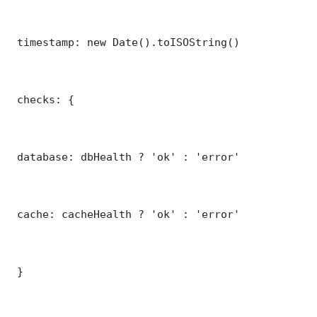
 timestamp: new Date().toISOString()

 checks: {

 database: dbHealth ? 'ok' : 'error'

 cache: cacheHealth ? 'ok' : 'error'

 }
