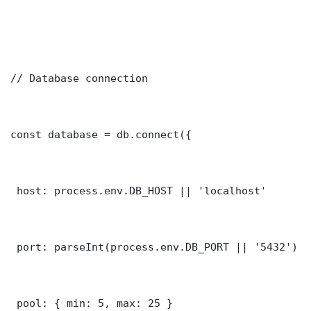
// Database connection

const database = db.connect({

 host: process.env.DB_HOST || 'localhost'

 port: parseInt(process.env.DB_PORT || '5432')

 pool: { min: 5, max: 25 }
