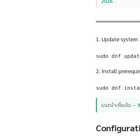
2026
══════════
1. Update system
sudo dnf updat
2. Install prerequi
sudo dnf insta
แนะนำเพิ่มเติม —
Configurat