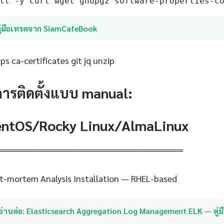
ll -y curl wget gnupg2 software-properties-c
คู่มือเทรดจาก SiamCafeBook
s ca-certificates git jq unzip
การติดตั้งแบบ manual:
CentOS/Rocky Linux/AlmaLinux
═════════════════════════════
t-mortem Analysis Installation — RHEL-based
อ่านต่อ: Elasticsearch Aggregation Log Management ELK — คู่ม