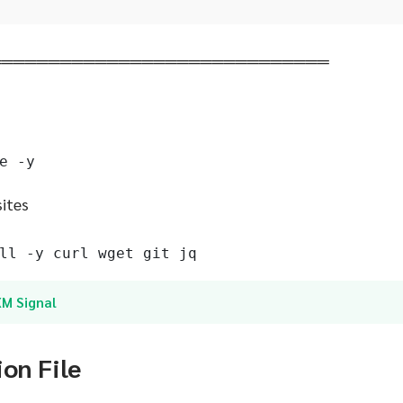
═════════════════════════════
e -y
sites
ll -y curl wget git jq
XM Signal
ion File