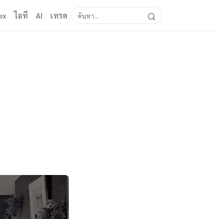
ex
ไอที
AI
เทรด