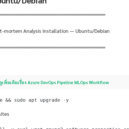
Ubuntu/Debian
═════════════════════════════
t-mortem Analysis Installation — Ubuntu/Debian
═════════════════════════════
ดูเพิ่มเติมเรื่อง Azure DevOps Pipeline MLOps Workflow
e && sudo apt upgrade -y
sites