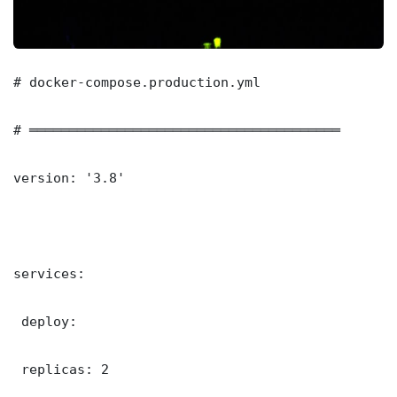
# docker-compose.production.yml

# ═══════════════════════════════════════

version: '3.8'

services:

 deploy:

 replicas: 2
