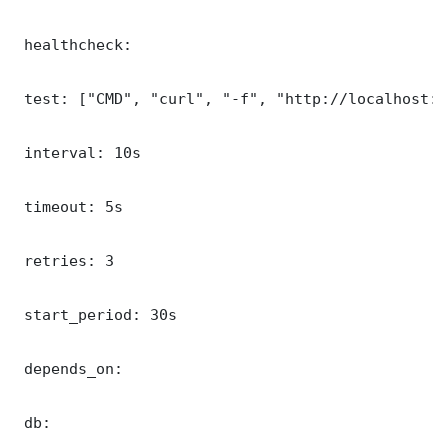
 healthcheck:

 test: ["CMD", "curl", "-f", "http://localhost:8
 interval: 10s

 timeout: 5s

 retries: 3

 start_period: 30s

 depends_on:

 db:
