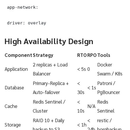
 app-network:

 driver: overlay
High Availability Design
Component
Strategy
RTO
RPO
Tools
2 replicas + Load
Docker
Application
< 5s
0
Balancer
Swarm / K8s
Primary-Replica +
<
Patroni /
Database
< 1s
Auto-failover
30s
PgBouncer
Redis Sentinel /
<
Redis
Cache
N/A
Cluster
10s
Sentinel
RAID 10 + Daily
<
restic /
Storage
< 1h
backup to S3
24h
borgbackup