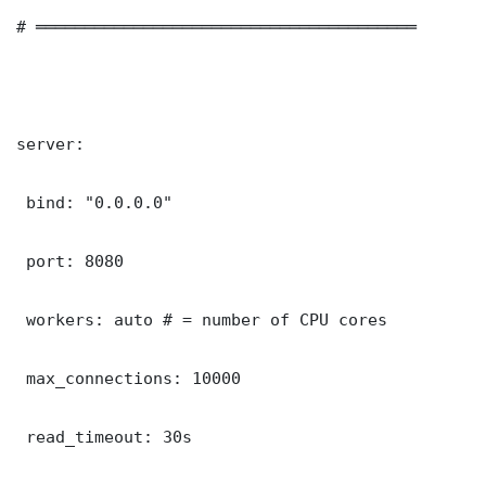
# ═══════════════════════════════════════

server:

 bind: "0.0.0.0"

 port: 8080

 workers: auto # = number of CPU cores

 max_connections: 10000

 read_timeout: 30s
