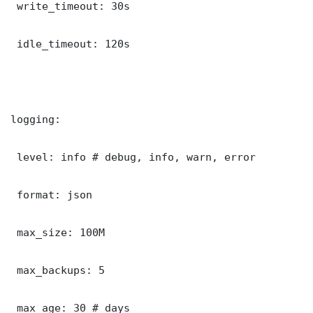
 write_timeout: 30s

 idle_timeout: 120s

logging:

 level: info # debug, info, warn, error

 format: json

 max_size: 100M

 max_backups: 5

 max_age: 30 # days
