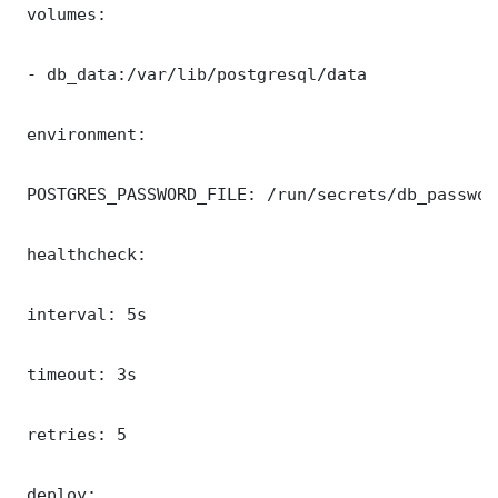
 volumes:

 - db_data:/var/lib/postgresql/data

 environment:

 POSTGRES_PASSWORD_FILE: /run/secrets/db_password
 healthcheck:

 interval: 5s

 timeout: 3s

 retries: 5

 deploy:
