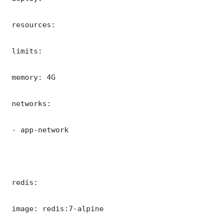
 resources:

 limits:

 memory: 4G

 networks:

 - app-network

 redis:

 image: redis:7-alpine
