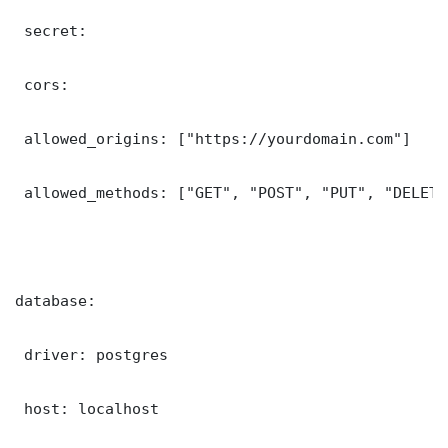
 secret: 

 cors:

 allowed_origins: ["https://yourdomain.com"]

 allowed_methods: ["GET", "POST", "PUT", "DELETE"
database:

 driver: postgres

 host: localhost
