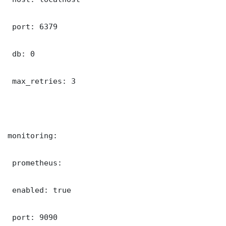
 port: 6379

 db: 0

 max_retries: 3

monitoring:

 prometheus:

 enabled: true

 port: 9090
