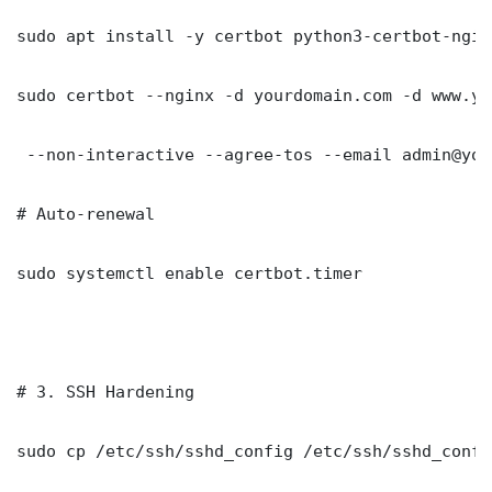
sudo apt install -y certbot python3-certbot-nginx
sudo certbot --nginx -d yourdomain.com -d www.yo
 --non-interactive --agree-tos --email admin@you
# Auto-renewal

sudo systemctl enable certbot.timer

# 3. SSH Hardening

sudo cp /etc/ssh/sshd_config /etc/ssh/sshd_config