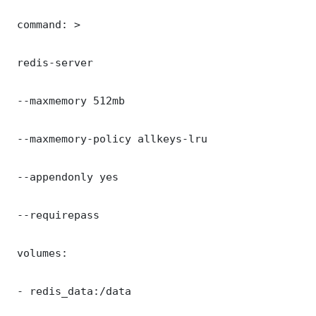
 command: >

 redis-server

 --maxmemory 512mb

 --maxmemory-policy allkeys-lru

 --appendonly yes

 --requirepass 

 volumes:

 - redis_data:/data
