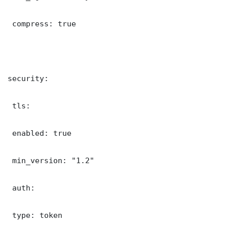
 compress: true

security:

 tls:

 enabled: true

 min_version: "1.2"

 auth:

 type: token
