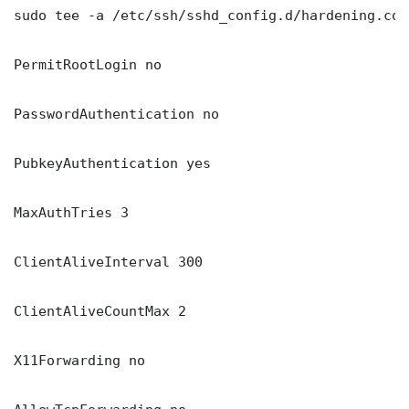
sudo tee -a /etc/ssh/sshd_config.d/hardening.con
PermitRootLogin no

PasswordAuthentication no

PubkeyAuthentication yes

MaxAuthTries 3

ClientAliveInterval 300

ClientAliveCountMax 2

X11Forwarding no
