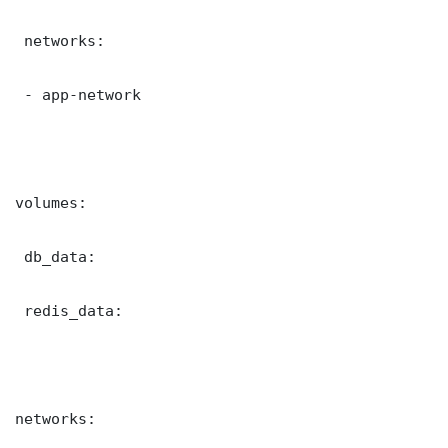
 networks:

 - app-network

volumes:

 db_data:

 redis_data:

networks:
