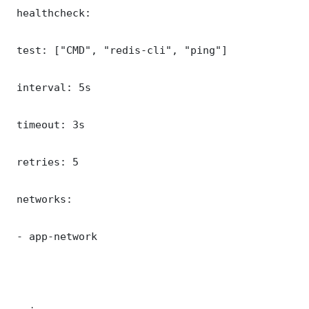
 healthcheck:

 test: ["CMD", "redis-cli", "ping"]

 interval: 5s

 timeout: 3s

 retries: 5

 networks:

 - app-network
