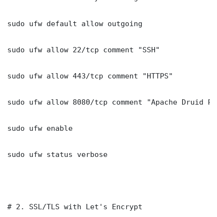
sudo ufw default allow outgoing

sudo ufw allow 22/tcp comment "SSH"

sudo ufw allow 443/tcp comment "HTTPS"

sudo ufw allow 8080/tcp comment "Apache Druid Po
sudo ufw enable

sudo ufw status verbose

# 2. SSL/TLS with Let's Encrypt
