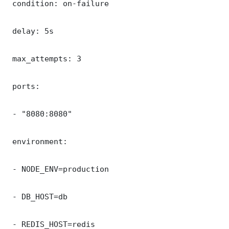
 condition: on-failure

 delay: 5s

 max_attempts: 3

 ports:

 - "8080:8080"

 environment:

 - NODE_ENV=production

 - DB_HOST=db

 - REDIS_HOST=redis
