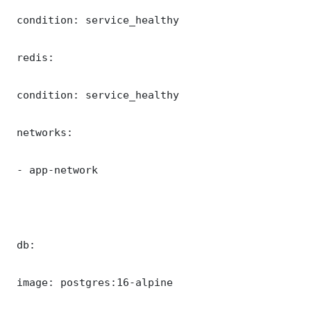
 condition: service_healthy

 redis:

 condition: service_healthy

 networks:

 - app-network

 db:

 image: postgres:16-alpine
