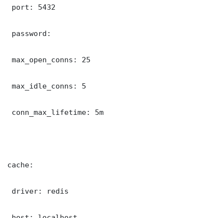
 port: 5432

 password: 

 max_open_conns: 25

 max_idle_conns: 5

 conn_max_lifetime: 5m

cache:

 driver: redis

 host: localhost
