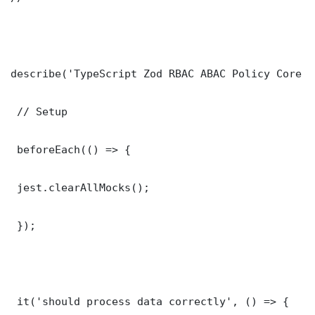
describe('TypeScript Zod RBAC ABAC Policy Core F
 // Setup

 beforeEach(() => {

 jest.clearAllMocks();

 });

 it('should process data correctly', () => {
