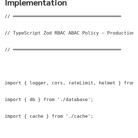
Implementation
// ═══════════════════════════════════════

// TypeScript Zod RBAC ABAC Policy — Production 
// ═══════════════════════════════════════

import { logger, cors, rateLimit, helmet } from 
import { db } from './database';

import { cache } from './cache';
