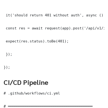
 it('should return 401 without auth', async () =>
 const res = await request(app).post('/api/v1/it
 expect(res.status).toBe(401);

 });

});
CI/CD Pipeline
# .github/workflows/ci.yml

# ═══════════════════════════════════════
