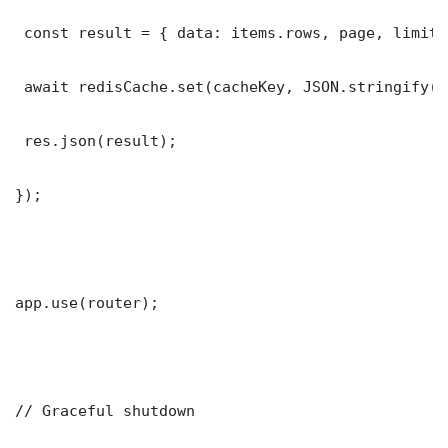
 const result = { data: items.rows, page, limit,
 await redisCache.set(cacheKey, JSON.stringify(r
 res.json(result);

});

app.use(router);

// Graceful shutdown
