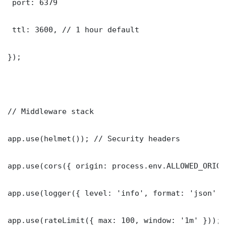
 port: 6379

 ttl: 3600, // 1 hour default

});

// Middleware stack

app.use(helmet()); // Security headers

app.use(cors({ origin: process.env.ALLOWED_ORIGI
app.use(logger({ level: 'info', format: 'json' })
app.use(rateLimit({ max: 100, window: '1m' }));
