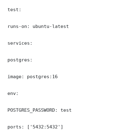
 test:

 runs-on: ubuntu-latest

 services:

 postgres:

 image: postgres:16

 env:

 POSTGRES_PASSWORD: test

 ports: ['5432:5432']
