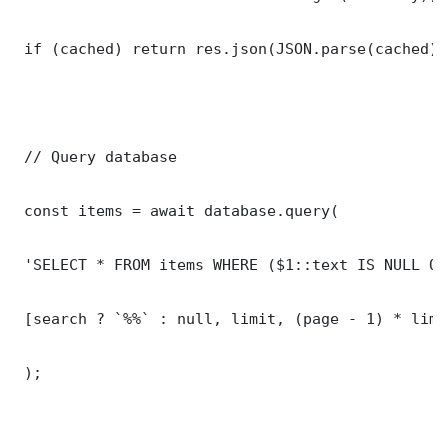
 if (cached) return res.json(JSON.parse(cached));
 // Query database

 const items = await database.query(

 'SELECT * FROM items WHERE ($1::text IS NULL OR
 [search ? `%%` : null, limit, (page - 1) * limit
 );
