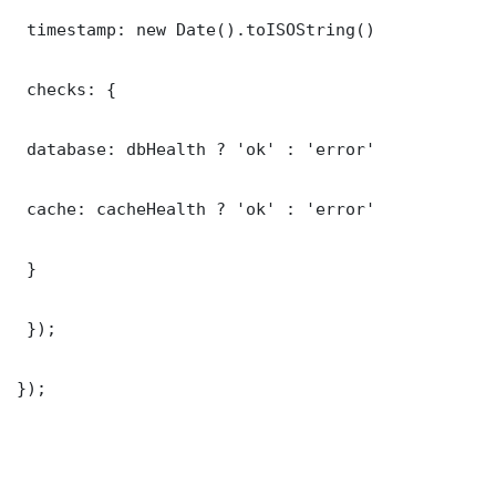
 timestamp: new Date().toISOString()

 checks: {

 database: dbHealth ? 'ok' : 'error'

 cache: cacheHealth ? 'ok' : 'error'

 }

 });

});
