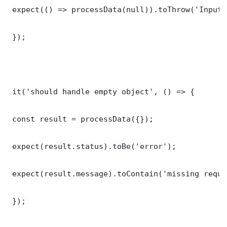
 expect(() => processData(null)).toThrow('Input 
 });

 it('should handle empty object', () => {

 const result = processData({});

 expect(result.status).toBe('error');

 expect(result.message).toContain('missing requi
 });
