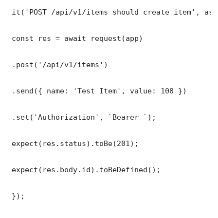
 it('POST /api/v1/items should create item', asy
 const res = await request(app)

 .post('/api/v1/items')

 .send({ name: 'Test Item', value: 100 })

 .set('Authorization', `Bearer `);

 expect(res.status).toBe(201);

 expect(res.body.id).toBeDefined();

 });
