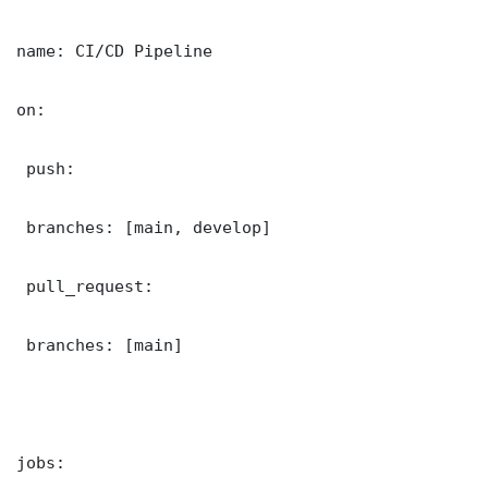
name: CI/CD Pipeline

on:

 push:

 branches: [main, develop]

 pull_request:

 branches: [main]

jobs:
