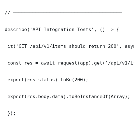
// ═══════════════════════════════════════

describe('API Integration Tests', () => {

 it('GET /api/v1/items should return 200', async
 const res = await request(app).get('/api/v1/item
 expect(res.status).toBe(200);

 expect(res.body.data).toBeInstanceOf(Array);

 });
