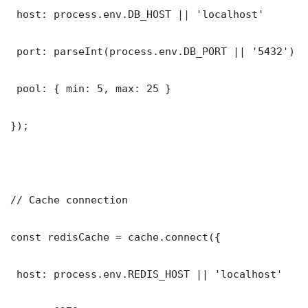
 host: process.env.DB_HOST || 'localhost'

 port: parseInt(process.env.DB_PORT || '5432')

 pool: { min: 5, max: 25 }

});

// Cache connection

const redisCache = cache.connect({

 host: process.env.REDIS_HOST || 'localhost'
