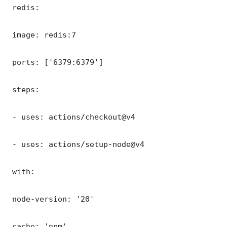
 redis:

 image: redis:7

 ports: ['6379:6379']

 steps:

 - uses: actions/checkout@v4

 - uses: actions/setup-node@v4

 with:

 node-version: '20'

 cache: 'npm'
