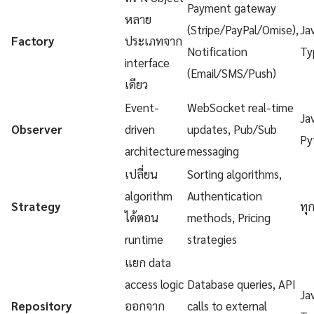
Payment gateway
หลาย
(Stripe/PayPal/Omise),
Ja
Factory
ประเภทจาก
Notification
Ty
interface
(Email/SMS/Push)
เดียว
Event-
WebSocket real-time
Ja
Observer
driven
updates, Pub/Sub
Py
architecture
messaging
เปลี่ยน
Sorting algorithms,
algorithm
Authentication
Strategy
ทุ
ได้ตอน
methods, Pricing
runtime
strategies
แยก data
access logic
Database queries, API
Ja
Repository
ออกจาก
calls to external