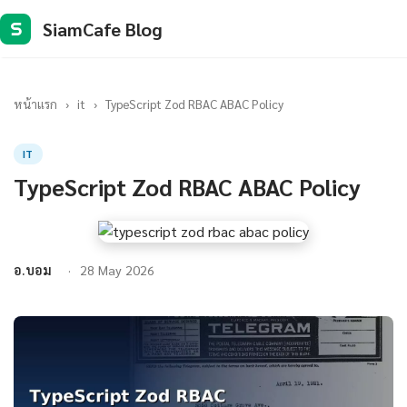
SiamCafe Blog
S
หน้าแรก
›
it
›
TypeScript Zod RBAC ABAC Policy
IT
TypeScript Zod RBAC ABAC Policy
อ.บอม
28 May 2026