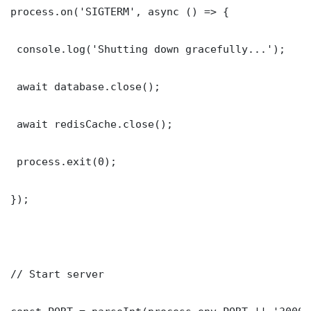
process.on('SIGTERM', async () => {

 console.log('Shutting down gracefully...');

 await database.close();

 await redisCache.close();

 process.exit(0);

});

// Start server
