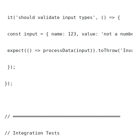
 it('should validate input types', () => {

 const input = { name: 123, value: 'not a number'
 expect(() => processData(input)).toThrow('Inval
 });

});

// ═══════════════════════════════════════

// Integration Tests
