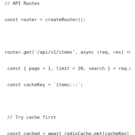
// API Routes

const router = createRouter();

router.get('/api/v1/items', async (req, res) => {
 const { page = 1, limit = 20, search } = req.que
 const cacheKey = `items:::`;

 // Try cache first

 const cached = await redisCache.get(cacheKey);
