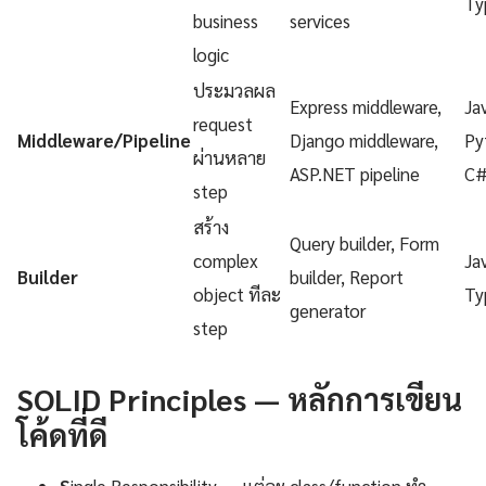
Ty
business
services
logic
ประมวลผล
Express middleware,
Ja
request
Middleware/Pipeline
Django middleware,
Py
ผ่านหลาย
ASP.NET pipeline
C
step
สร้าง
Query builder, Form
complex
Ja
Builder
builder, Report
object ทีละ
Ty
generator
step
SOLID Principles — หลักการเขียน
โค้ดที่ดี
S
ingle Responsibility — แต่ละ class/function ทำ