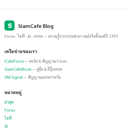
S
SiamCafe Blog
Forex · ไอที · AI · เทรด — ความรู้จากประสบการณ์จริงตั้งแต่ปี 1997
เครือข่ายของเรา
iCafeForex
— คอร์ส & สัญญาณ Forex
SiamCafeBook
— คู่มือ & อีบุ๊กเทรด
XM Signal
— สัญญาณเทรดรายวัน
หมวดหมู่
ล่าสุด
Forex
ไอที
AI