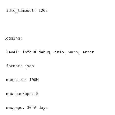
 idle_timeout: 120s

logging:

 level: info # debug, info, warn, error

 format: json

 max_size: 100M

 max_backups: 5

 max_age: 30 # days
