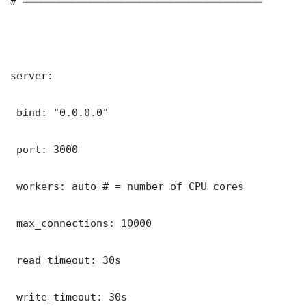
# ═══════════════════════════════════════

server:

 bind: "0.0.0.0"

 port: 3000

 workers: auto # = number of CPU cores

 max_connections: 10000

 read_timeout: 30s

 write_timeout: 30s
