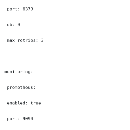
 port: 6379

 db: 0

 max_retries: 3

monitoring:

 prometheus:

 enabled: true

 port: 9090
