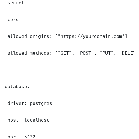
 secret: 

 cors:

 allowed_origins: ["https://yourdomain.com"]

 allowed_methods: ["GET", "POST", "PUT", "DELETE"
database:

 driver: postgres

 host: localhost

 port: 5432
