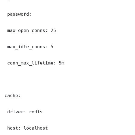
 password: 

 max_open_conns: 25

 max_idle_conns: 5

 conn_max_lifetime: 5m

cache:

 driver: redis

 host: localhost
