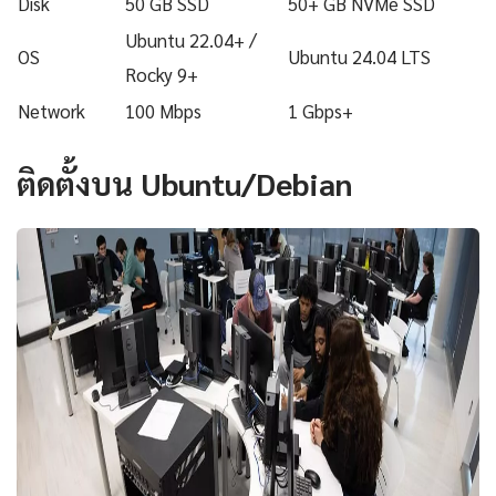
Disk
50 GB SSD
50+ GB NVMe SSD
Ubuntu 22.04+ /
OS
Ubuntu 24.04 LTS
Rocky 9+
Network
100 Mbps
1 Gbps+
ติดตั้งบน Ubuntu/Debian