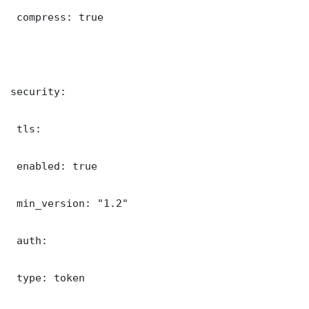
 compress: true

security:

 tls:

 enabled: true

 min_version: "1.2"

 auth:

 type: token
