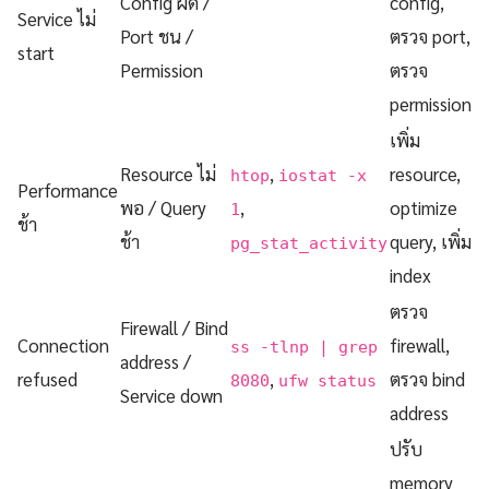
Config ผิด /
config,
Service ไม่
Port ชน /
ตรวจ port,
start
Permission
ตรวจ
permission
เพิ่ม
Resource ไม่
,
resource,
htop
iostat -x
Performance
พอ / Query
,
optimize
1
ช้า
ช้า
query, เพิ่ม
pg_stat_activity
index
ตรวจ
Firewall / Bind
Connection
firewall,
ss -tlnp | grep
address /
refused
,
ตรวจ bind
8080
ufw status
Service down
address
ปรับ
memory