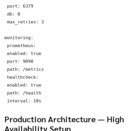
 port: 6379

 db: 0

 max_retries: 3

monitoring:

 prometheus:

 enabled: true

 port: 9090

 path: /metrics

 healthcheck:

 enabled: true

 path: /health

 interval: 10s
Production Architecture — High
Availability Setup