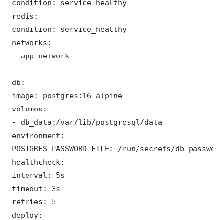
 condition: service_healthy

 redis:

 condition: service_healthy

 networks:

 - app-network

 db:

 image: postgres:16-alpine

 volumes:

 - db_data:/var/lib/postgresql/data

 environment:

 POSTGRES_PASSWORD_FILE: /run/secrets/db_password
 healthcheck:

 interval: 5s

 timeout: 3s

 retries: 5

 deploy:
