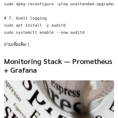
sudo dpkg-reconfigure -plow unattended-upgrades

# 7. Audit logging

sudo apt install -y auditd

sudo systemctl enable --now auditd
อ่านเพิ่มเติม: |
Monitoring Stack — Prometheus
+ Grafana