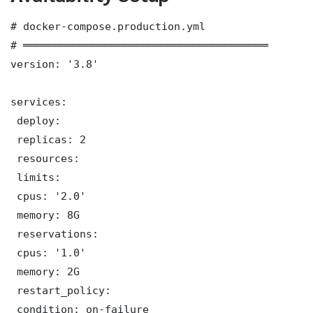
# docker-compose.production.yml

# ═══════════════════════════════════════

version: '3.8'

services:

 deploy:

 replicas: 2

 resources:

 limits:

 cpus: '2.0'

 memory: 8G

 reservations:

 cpus: '1.0'

 memory: 2G

 restart_policy:

 condition: on-failure
