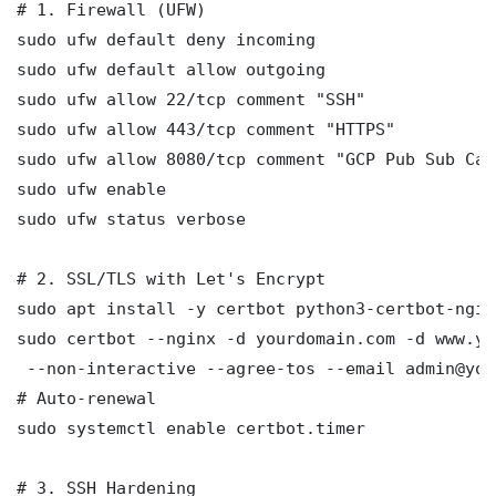
# 1. Firewall (UFW)

sudo ufw default deny incoming

sudo ufw default allow outgoing

sudo ufw allow 22/tcp comment "SSH"

sudo ufw allow 443/tcp comment "HTTPS"

sudo ufw allow 8080/tcp comment "GCP Pub Sub Cac
sudo ufw enable

sudo ufw status verbose

# 2. SSL/TLS with Let's Encrypt

sudo apt install -y certbot python3-certbot-nginx
sudo certbot --nginx -d yourdomain.com -d www.yo
 --non-interactive --agree-tos --email admin@you
# Auto-renewal

sudo systemctl enable certbot.timer

# 3. SSH Hardening
