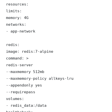
 resources:

 limits:

 memory: 4G

 networks:

 - app-network

 redis:

 image: redis:7-alpine

 command: >

 redis-server

 --maxmemory 512mb

 --maxmemory-policy allkeys-lru

 --appendonly yes

 --requirepass 

 volumes:

 - redis_data:/data
