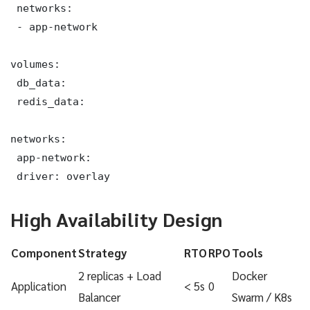
 networks:

 - app-network

volumes:

 db_data:

 redis_data:

networks:

 app-network:

 driver: overlay
High Availability Design
Component
Strategy
RTO
RPO
Tools
2 replicas + Load
Docker
Application
< 5s
0
Balancer
Swarm / K8s