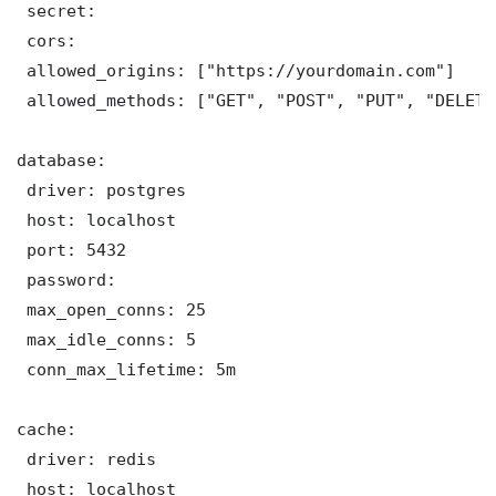
 secret: 

 cors:

 allowed_origins: ["https://yourdomain.com"]

 allowed_methods: ["GET", "POST", "PUT", "DELETE"
database:

 driver: postgres

 host: localhost

 port: 5432

 password: 

 max_open_conns: 25

 max_idle_conns: 5

 conn_max_lifetime: 5m

cache:

 driver: redis

 host: localhost
