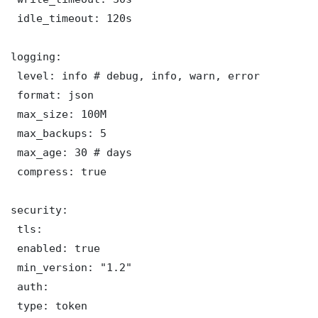
 idle_timeout: 120s

logging:

 level: info # debug, info, warn, error

 format: json

 max_size: 100M

 max_backups: 5

 max_age: 30 # days

 compress: true

security:

 tls:

 enabled: true

 min_version: "1.2"

 auth:

 type: token
