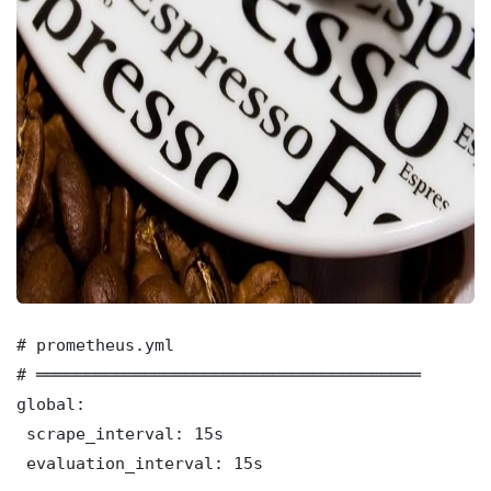
# prometheus.yml

# ═══════════════════════════════════════

global:

 scrape_interval: 15s

 evaluation_interval: 15s
