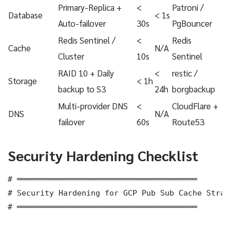
Primary-Replica +
<
Patroni /
Database
< 1s
Auto-failover
30s
PgBouncer
Redis Sentinel /
<
Redis
Cache
N/A
Cluster
10s
Sentinel
RAID 10 + Daily
<
restic /
Storage
< 1h
backup to S3
24h
borgbackup
Multi-provider DNS
<
CloudFlare +
DNS
N/A
failover
60s
Route53
Security Hardening Checklist
# ═══════════════════════════════════════

# Security Hardening for GCP Pub Sub Cache Strat
# ═══════════════════════════════════════
