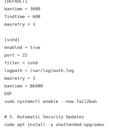
[DEFAULT]

bantime = 3600

findtime = 600

maxretry = 3

[sshd]

enabled = true

port = 22

filter = sshd

logpath = /var/log/auth.log

maxretry = 3

bantime = 86400

EOF

sudo systemctl enable --now fail2ban

# 5. Automatic Security Updates

sudo apt install -y unattended-upgrades
