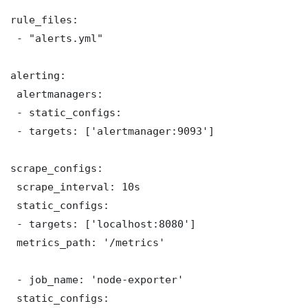
rule_files:

 - "alerts.yml"

alerting:

 alertmanagers:

 - static_configs:

 - targets: ['alertmanager:9093']

scrape_configs:

 scrape_interval: 10s

 static_configs:

 - targets: ['localhost:8080']

 metrics_path: '/metrics'

 - job_name: 'node-exporter'

 static_configs:
