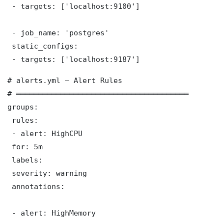
 - targets: ['localhost:9100']

 - job_name: 'postgres'

 static_configs:

 - targets: ['localhost:9187']
# alerts.yml — Alert Rules

# ═══════════════════════════════════════

groups:

 rules:

 - alert: HighCPU

 for: 5m

 labels:

 severity: warning

 annotations:

 - alert: HighMemory
