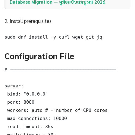
Database Migration — คู่มือฉบับสมบูรณ์ 2026
2. Install prerequisites
sudo dnf install -y curl wget git jq
Configuration File
# ═══════════════════════════════════════

server:

 bind: "0.0.0.0"

 port: 8080

 workers: auto # = number of CPU cores

 max_connections: 10000

 read_timeout: 30s

 write_timeout: 30s
