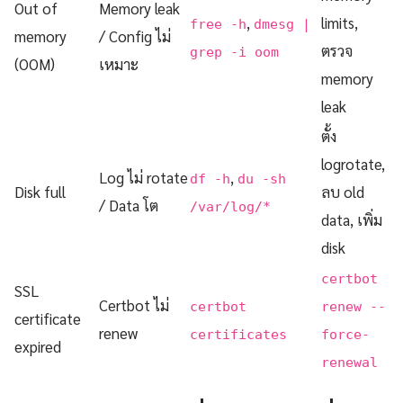
Out of
Memory leak
,
limits,
free -h
dmesg |
memory
/ Config ไม่
ตรวจ
grep -i oom
(OOM)
เหมาะ
memory
leak
ตั้ง
logrotate,
Log ไม่ rotate
,
df -h
du -sh
Disk full
ลบ old
/ Data โต
/var/log/*
data, เพิ่ม
disk
certbot
SSL
Certbot ไม่
certbot
renew --
certificate
renew
certificates
force-
expired
renewal