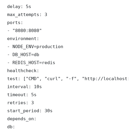
 delay: 5s

 max_attempts: 3

 ports:

 - "8080:8080"

 environment:

 - NODE_ENV=production

 - DB_HOST=db

 - REDIS_HOST=redis

 healthcheck:

 test: ["CMD", "curl", "-f", "http://localhost:8
 interval: 10s

 timeout: 5s

 retries: 3

 start_period: 30s

 depends_on:

 db:
