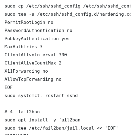
sudo cp /etc/ssh/sshd_config /etc/ssh/sshd_config
sudo tee -a /etc/ssh/sshd_config.d/hardening.con
PermitRootLogin no

PasswordAuthentication no

PubkeyAuthentication yes

MaxAuthTries 3

ClientAliveInterval 300

ClientAliveCountMax 2

X11Forwarding no

AllowTcpForwarding no

EOF

sudo systemctl restart sshd

# 4. fail2ban

sudo apt install -y fail2ban

sudo tee /etc/fail2ban/jail.local << 'EOF'
