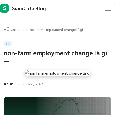
SiamCafe Blog
S
หน้าแรก
›
it
›
non-farm employment change là gì —
IT
non-farm employment change là gì
—
อ.บอม
28 May 2026