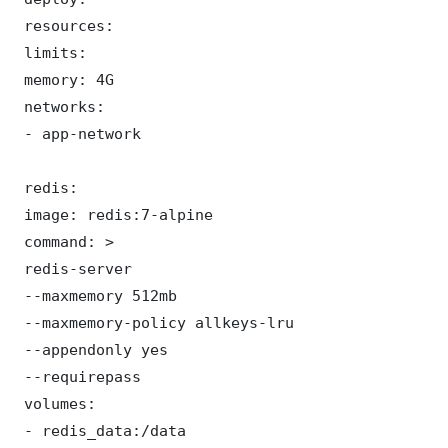
 resources:

 limits:

 memory: 4G

 networks:

 - app-network

 redis:

 image: redis:7-alpine

 command: >

 redis-server

 --maxmemory 512mb

 --maxmemory-policy allkeys-lru

 --appendonly yes

 --requirepass 

 volumes:

 - redis_data:/data
