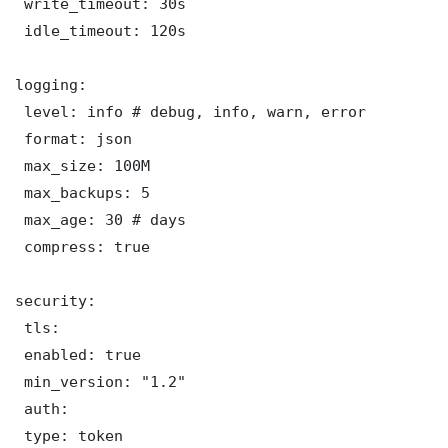
 write_timeout: 30s

 idle_timeout: 120s

logging:

 level: info # debug, info, warn, error

 format: json

 max_size: 100M

 max_backups: 5

 max_age: 30 # days

 compress: true

security:

 tls:

 enabled: true

 min_version: "1.2"

 auth:

 type: token
