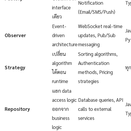
Notification
Ty
interface
(Email/SMS/Push)
เดียว
Event-
WebSocket real-time
Ja
Observer
driven
updates, Pub/Sub
Py
architecture
messaging
เปลี่ยน
Sorting algorithms,
algorithm
Authentication
Strategy
ทุ
ได้ตอน
methods, Pricing
runtime
strategies
แยก data
access logic
Database queries, API
Ja
Repository
ออกจาก
calls to external
Ty
business
services
logic