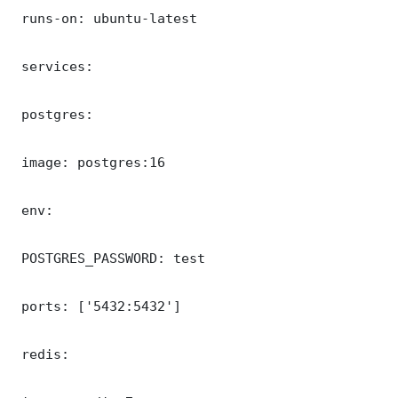
 runs-on: ubuntu-latest

 services:

 postgres:

 image: postgres:16

 env:

 POSTGRES_PASSWORD: test

 ports: ['5432:5432']

 redis:
