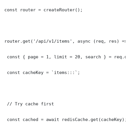
const router = createRouter();

router.get('/api/v1/items', async (req, res) => {
 const { page = 1, limit = 20, search } = req.que
 const cacheKey = `items:::`;

 // Try cache first

 const cached = await redisCache.get(cacheKey);
