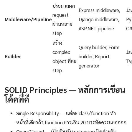
ประมวลผล
Express middleware,
Ja
request
Middleware/Pipeline
Django middleware,
Py
ผ่านหลาย
ASP.NET pipeline
C
step
สร้าง
Query builder, Form
complex
Ja
Builder
builder, Report
object ทีละ
Ty
generator
step
SOLID Principles — หลักการเขียน
โค้ดที่ดี
S
ingle Responsibility — แต่ละ class/function ทำ
หน้าที่เดียวถ้า function ยาวเกิน 20 บรรทัดควรแยกออก
O
pen/Closed — เปิดสำหรับ extension ปิดสำหรับ