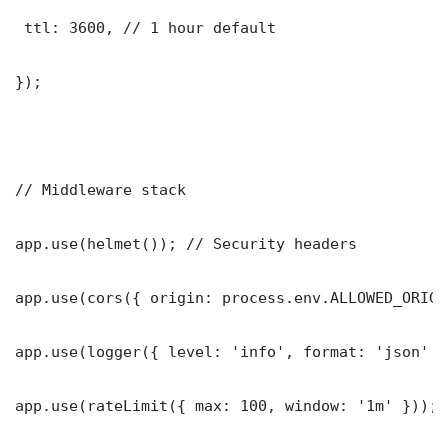
 ttl: 3600, // 1 hour default

});

// Middleware stack

app.use(helmet()); // Security headers

app.use(cors({ origin: process.env.ALLOWED_ORIGI
app.use(logger({ level: 'info', format: 'json' })
app.use(rateLimit({ max: 100, window: '1m' }));
