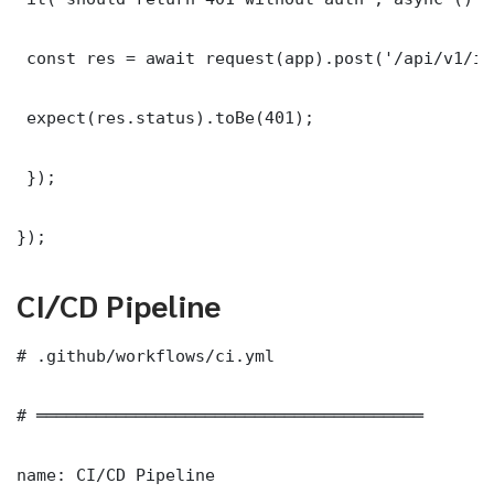
 const res = await request(app).post('/api/v1/it
 expect(res.status).toBe(401);

 });

});
CI/CD Pipeline
# .github/workflows/ci.yml

# ═══════════════════════════════════════

name: CI/CD Pipeline
