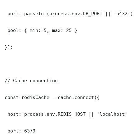
 port: parseInt(process.env.DB_PORT || '5432')

 pool: { min: 5, max: 25 }

});

// Cache connection

const redisCache = cache.connect({

 host: process.env.REDIS_HOST || 'localhost'

 port: 6379
