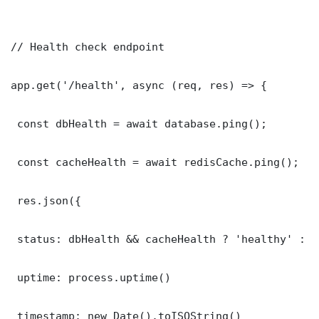
// Health check endpoint

app.get('/health', async (req, res) => {

 const dbHealth = await database.ping();

 const cacheHealth = await redisCache.ping();

 res.json({

 status: dbHealth && cacheHealth ? 'healthy' : '
 uptime: process.uptime()

 timestamp: new Date().toISOString()
