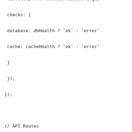
 checks: {

 database: dbHealth ? 'ok' : 'error'

 cache: cacheHealth ? 'ok' : 'error'

 }

 });

});

// API Routes
