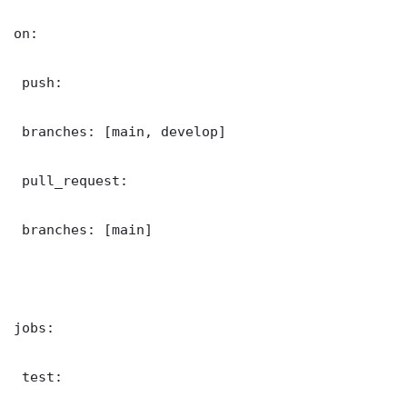
on:

 push:

 branches: [main, develop]

 pull_request:

 branches: [main]

jobs:

 test:
