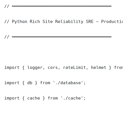
// ═══════════════════════════════════════

// Python Rich Site Reliability SRE — Production
// ═══════════════════════════════════════

import { logger, cors, rateLimit, helmet } from 
import { db } from './database';

import { cache } from './cache';
