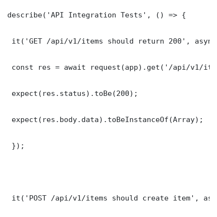
describe('API Integration Tests', () => {

 it('GET /api/v1/items should return 200', async
 const res = await request(app).get('/api/v1/item
 expect(res.status).toBe(200);

 expect(res.body.data).toBeInstanceOf(Array);

 });

 it('POST /api/v1/items should create item', asy