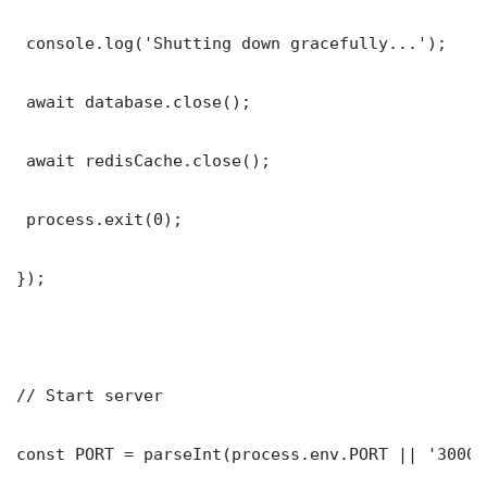
 console.log('Shutting down gracefully...');

 await database.close();

 await redisCache.close();

 process.exit(0);

});

// Start server

const PORT = parseInt(process.env.PORT || '3000')