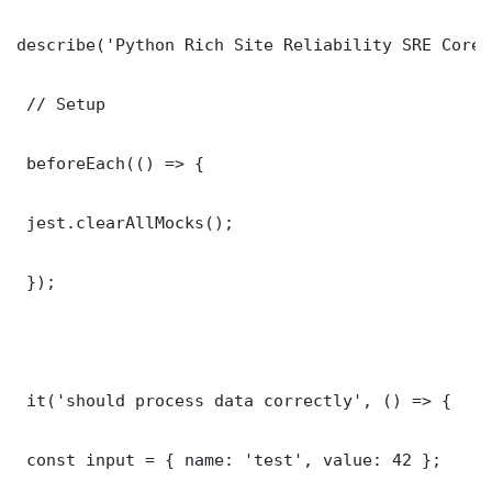
describe('Python Rich Site Reliability SRE Core 
 // Setup

 beforeEach(() => {

 jest.clearAllMocks();

 });

 it('should process data correctly', () => {

 const input = { name: 'test', value: 42 };
