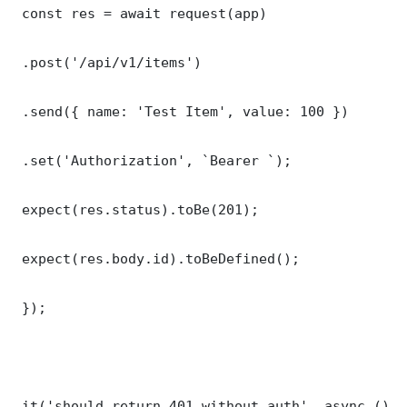
 const res = await request(app)

 .post('/api/v1/items')

 .send({ name: 'Test Item', value: 100 })

 .set('Authorization', `Bearer `);

 expect(res.status).toBe(201);

 expect(res.body.id).toBeDefined();

 });

 it('should return 401 without auth', async () =>