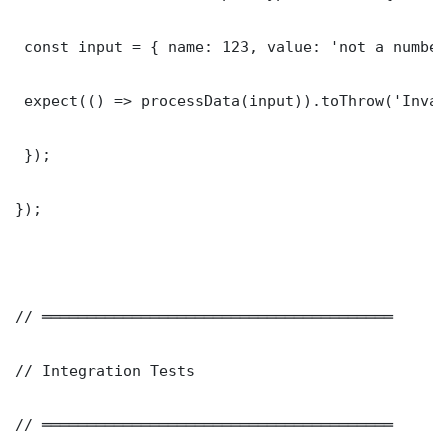
 const input = { name: 123, value: 'not a number'
 expect(() => processData(input)).toThrow('Inval
 });

});

// ═══════════════════════════════════════

// Integration Tests

// ═══════════════════════════════════════
