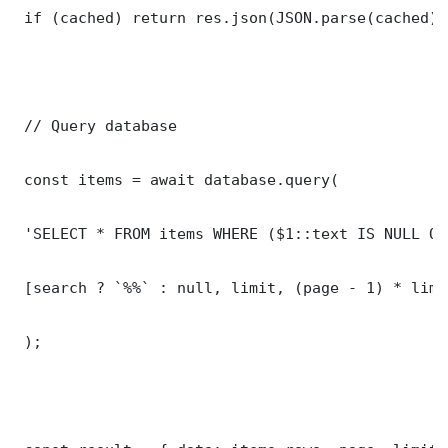
 if (cached) return res.json(JSON.parse(cached));
 // Query database

 const items = await database.query(

 'SELECT * FROM items WHERE ($1::text IS NULL OR
 [search ? `%%` : null, limit, (page - 1) * limit
 );
