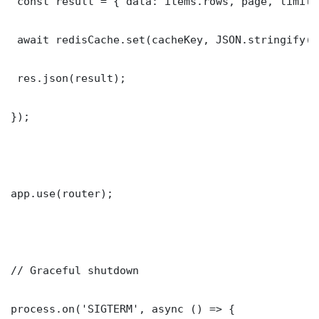
 const result = { data: items.rows, page, limit,
 await redisCache.set(cacheKey, JSON.stringify(r
 res.json(result);

});

app.use(router);

// Graceful shutdown

process.on('SIGTERM', async () => {
