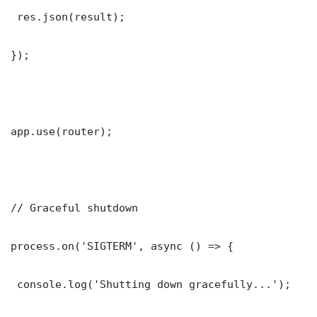
 res.json(result);

});

app.use(router);

// Graceful shutdown

process.on('SIGTERM', async () => {

 console.log('Shutting down gracefully...');
