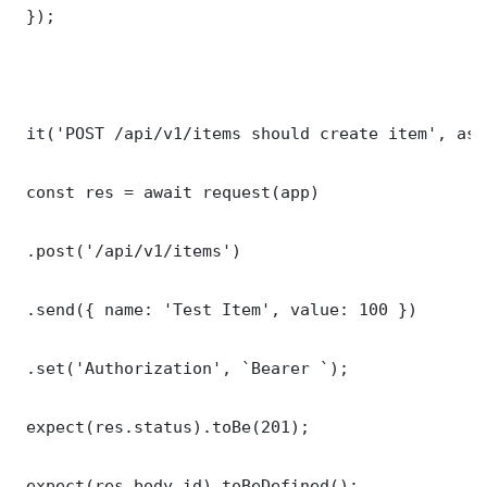
 });

 it('POST /api/v1/items should create item', asy
 const res = await request(app)

 .post('/api/v1/items')

 .send({ name: 'Test Item', value: 100 })

 .set('Authorization', `Bearer `);

 expect(res.status).toBe(201);

 expect(res.body.id).toBeDefined();
