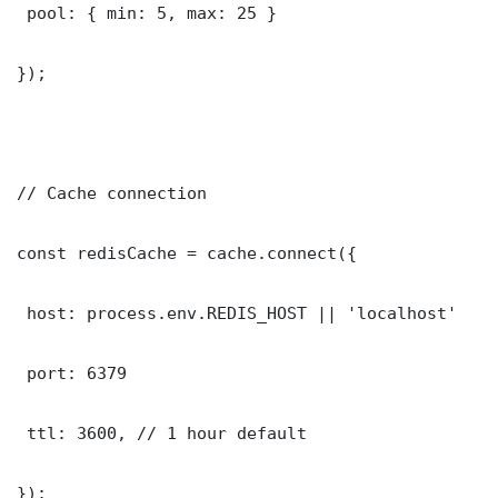
 pool: { min: 5, max: 25 }

});

// Cache connection

const redisCache = cache.connect({

 host: process.env.REDIS_HOST || 'localhost'

 port: 6379

 ttl: 3600, // 1 hour default

});
