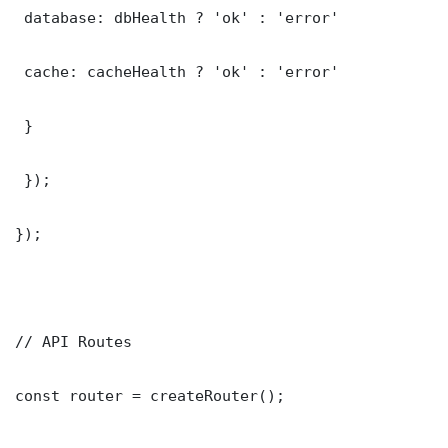
 database: dbHealth ? 'ok' : 'error'

 cache: cacheHealth ? 'ok' : 'error'

 }

 });

});

// API Routes

const router = createRouter();
