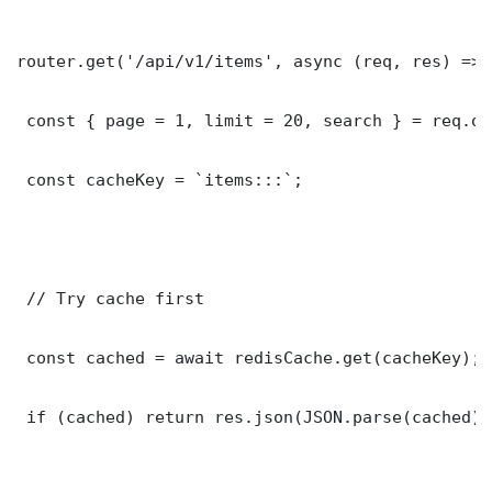
router.get('/api/v1/items', async (req, res) => {
 const { page = 1, limit = 20, search } = req.que
 const cacheKey = `items:::`;

 // Try cache first

 const cached = await redisCache.get(cacheKey);

 if (cached) return res.json(JSON.parse(cached));