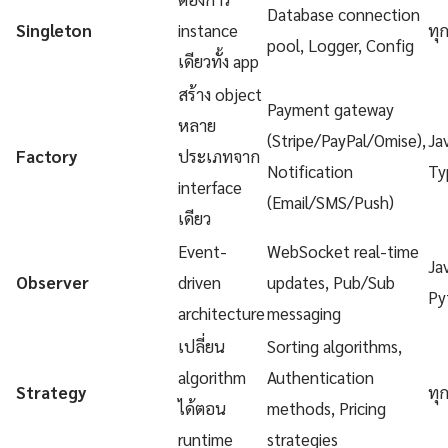
Database connection
Singleton
instance
ทุ
pool, Logger, Config
เดียวทั้ง app
สร้าง object
Payment gateway
หลาย
(Stripe/PayPal/Omise),
Ja
Factory
ประเภทจาก
Notification
Ty
interface
(Email/SMS/Push)
เดียว
Event-
WebSocket real-time
Ja
Observer
driven
updates, Pub/Sub
Py
architecture
messaging
เปลี่ยน
Sorting algorithms,
algorithm
Authentication
Strategy
ทุ
ได้ตอน
methods, Pricing
runtime
strategies