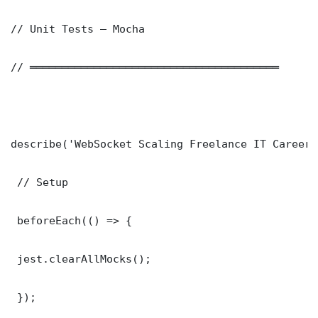
// Unit Tests — Mocha

// ═══════════════════════════════════════

describe('WebSocket Scaling Freelance IT Career 
 // Setup

 beforeEach(() => {

 jest.clearAllMocks();

 });
