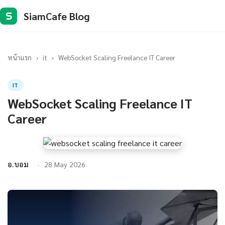
SiamCafe Blog
S
หน้าแรก
›
it
›
WebSocket Scaling Freelance IT Career
IT
WebSocket Scaling Freelance IT
Career
อ.บอม
28 May 2026