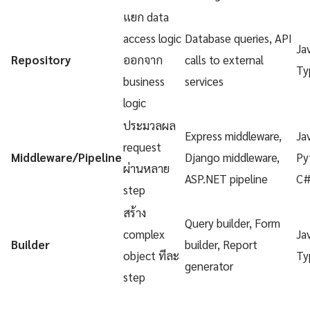
แยก data
access logic
Database queries, API
Ja
Repository
ออกจาก
calls to external
Ty
business
services
logic
ประมวลผล
Express middleware,
Ja
request
Middleware/Pipeline
Django middleware,
Py
ผ่านหลาย
ASP.NET pipeline
C
step
สร้าง
Query builder, Form
complex
Ja
Builder
builder, Report
object ทีละ
Ty
generator
step