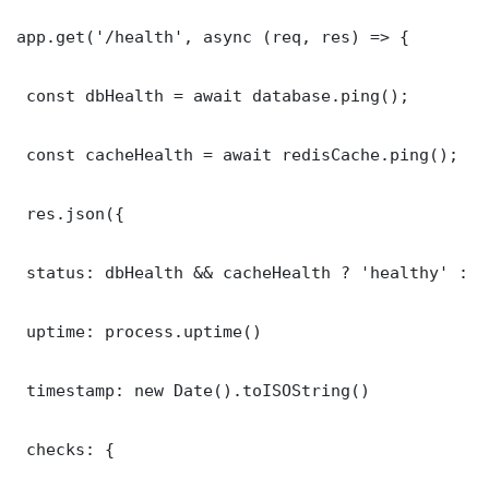
app.get('/health', async (req, res) => {

 const dbHealth = await database.ping();

 const cacheHealth = await redisCache.ping();

 res.json({

 status: dbHealth && cacheHealth ? 'healthy' : '
 uptime: process.uptime()

 timestamp: new Date().toISOString()

 checks: {
