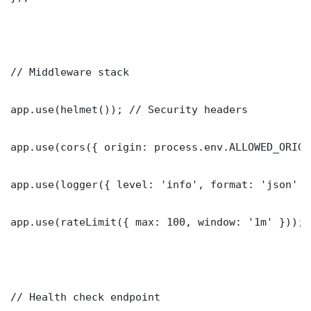
// Middleware stack

app.use(helmet()); // Security headers

app.use(cors({ origin: process.env.ALLOWED_ORIGI
app.use(logger({ level: 'info', format: 'json' })
app.use(rateLimit({ max: 100, window: '1m' }));

// Health check endpoint
