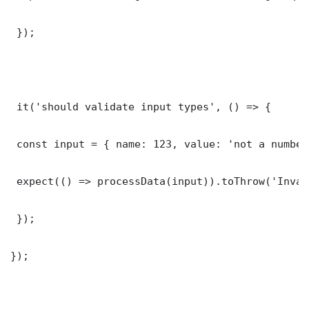
 });

 it('should validate input types', () => {

 const input = { name: 123, value: 'not a number'
 expect(() => processData(input)).toThrow('Inval
 });

});
