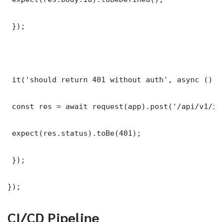
 });

 it('should return 401 without auth', async () =>
 const res = await request(app).post('/api/v1/it
 expect(res.status).toBe(401);

 });

});
CI/CD Pipeline