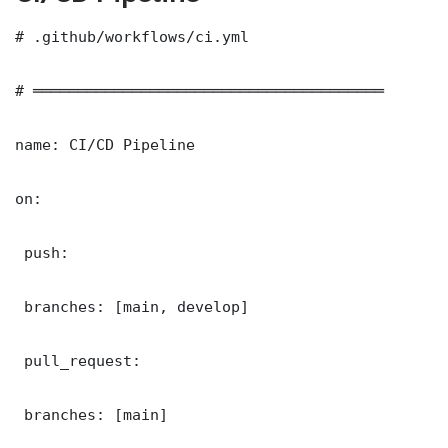
# .github/workflows/ci.yml

# ═══════════════════════════════════════

name: CI/CD Pipeline

on:

 push:

 branches: [main, develop]

 pull_request:

 branches: [main]
