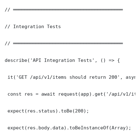
// ═══════════════════════════════════════

// Integration Tests

// ═══════════════════════════════════════

describe('API Integration Tests', () => {

 it('GET /api/v1/items should return 200', async
 const res = await request(app).get('/api/v1/item
 expect(res.status).toBe(200);

 expect(res.body.data).toBeInstanceOf(Array);
