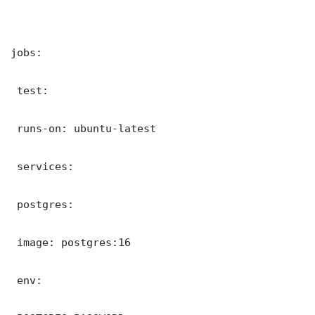
jobs:

 test:

 runs-on: ubuntu-latest

 services:

 postgres:

 image: postgres:16

 env:
