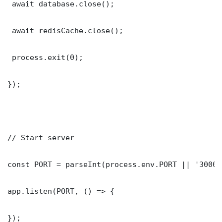
 await database.close();

 await redisCache.close();

 process.exit(0);

});

// Start server

const PORT = parseInt(process.env.PORT || '3000')
app.listen(PORT, () => {

});