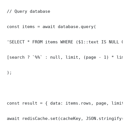
 // Query database

 const items = await database.query(

 'SELECT * FROM items WHERE ($1::text IS NULL OR
 [search ? `%%` : null, limit, (page - 1) * limit
 );

 const result = { data: items.rows, page, limit,
 await redisCache.set(cacheKey, JSON.stringify(r