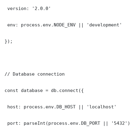
 version: '2.0.0'

 env: process.env.NODE_ENV || 'development'

});

// Database connection

const database = db.connect({

 host: process.env.DB_HOST || 'localhost'

 port: parseInt(process.env.DB_PORT || '5432')
