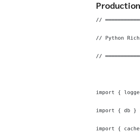
Productio
// ═══════════
// Python Rich
// ═══════════
import { logge
import { db } 
import { cache