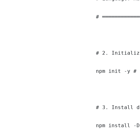
# ════════════
# 2. Initializ
npm init -y # 
# 3. Install d
npm install -D