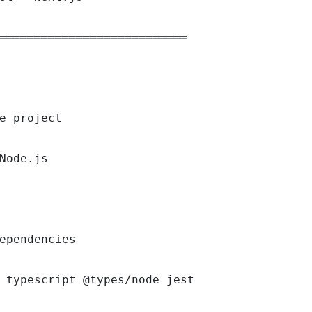
═══════════════════════════

e project

Node.js

ependencies

 typescript @types/node jest