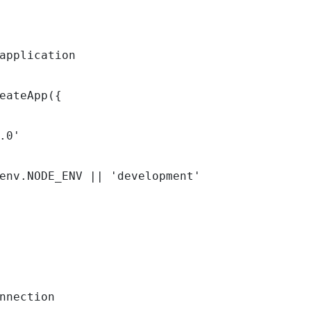
application

eateApp({

.0'

env.NODE_ENV || 'development'

nnection
