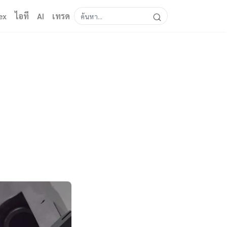
ex
ไอที
AI
เทรด