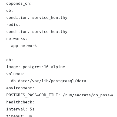
 depends_on:

 db:

 condition: service_healthy

 redis:

 condition: service_healthy

 networks:

 - app-network

 db:

 image: postgres:16-alpine

 volumes:

 - db_data:/var/lib/postgresql/data

 environment:

 POSTGRES_PASSWORD_FILE: /run/secrets/db_password
 healthcheck:

 interval: 5s

 timeout: 3s
