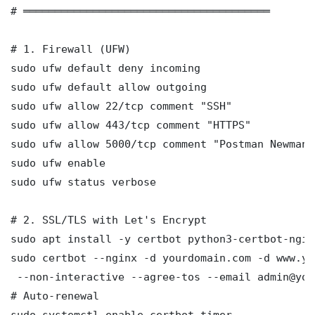
# ═══════════════════════════════════════

# 1. Firewall (UFW)

sudo ufw default deny incoming

sudo ufw default allow outgoing

sudo ufw allow 22/tcp comment "SSH"

sudo ufw allow 443/tcp comment "HTTPS"

sudo ufw allow 5000/tcp comment "Postman Newman 
sudo ufw enable

sudo ufw status verbose

# 2. SSL/TLS with Let's Encrypt

sudo apt install -y certbot python3-certbot-nginx
sudo certbot --nginx -d yourdomain.com -d www.yo
 --non-interactive --agree-tos --email admin@you
# Auto-renewal

sudo systemctl enable certbot.timer
