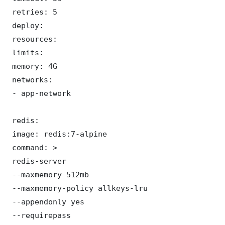
 retries: 5

 deploy:

 resources:

 limits:

 memory: 4G

 networks:

 - app-network

 redis:

 image: redis:7-alpine

 command: >

 redis-server

 --maxmemory 512mb

 --maxmemory-policy allkeys-lru

 --appendonly yes

 --requirepass 
