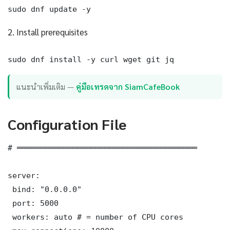
sudo dnf update -y
2. Install prerequisites
sudo dnf install -y curl wget git jq
แนะนำเพิ่มเติม —
คู่มือเทรดจาก SiamCafeBook
Configuration File
# ═══════════════════════════════════════

server:

 bind: "0.0.0.0"

 port: 5000

 workers: auto # = number of CPU cores
