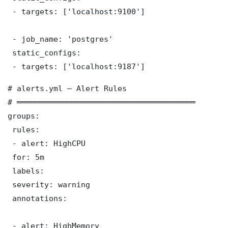
 - targets: ['localhost:9100']

 - job_name: 'postgres'

 static_configs:

 - targets: ['localhost:9187']
# alerts.yml — Alert Rules

# ═══════════════════════════════════════

groups:

 rules:

 - alert: HighCPU

 for: 5m

 labels:

 severity: warning

 annotations:

 - alert: HighMemory
