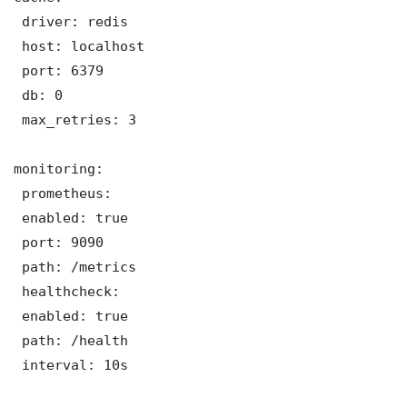
 driver: redis

 host: localhost

 port: 6379

 db: 0

 max_retries: 3

monitoring:

 prometheus:

 enabled: true

 port: 9090

 path: /metrics

 healthcheck:

 enabled: true

 path: /health

 interval: 10s