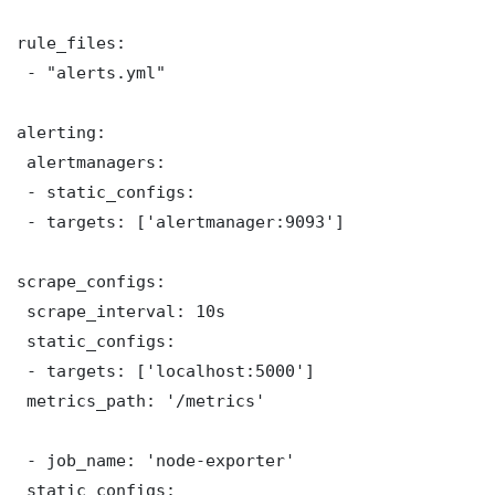
rule_files:

 - "alerts.yml"

alerting:

 alertmanagers:

 - static_configs:

 - targets: ['alertmanager:9093']

scrape_configs:

 scrape_interval: 10s

 static_configs:

 - targets: ['localhost:5000']

 metrics_path: '/metrics'

 - job_name: 'node-exporter'

 static_configs:
