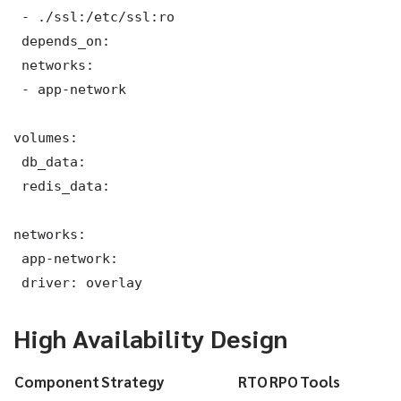
 - ./ssl:/etc/ssl:ro

 depends_on:

 networks:

 - app-network

volumes:

 db_data:

 redis_data:

networks:

 app-network:

 driver: overlay
High Availability Design
Component
Strategy
RTO
RPO
Tools