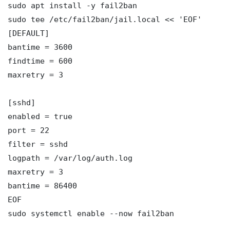
sudo apt install -y fail2ban

sudo tee /etc/fail2ban/jail.local << 'EOF'

[DEFAULT]

bantime = 3600

findtime = 600

maxretry = 3

[sshd]

enabled = true

port = 22

filter = sshd

logpath = /var/log/auth.log

maxretry = 3

bantime = 86400

EOF

sudo systemctl enable --now fail2ban
