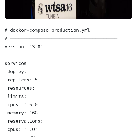
# docker-compose.production.yml

# ═══════════════════════════════════════

version: '3.8'

services:

 deploy:

 replicas: 5

 resources:

 limits:

 cpus: '16.0'

 memory: 16G

 reservations:

 cpus: '1.0'
