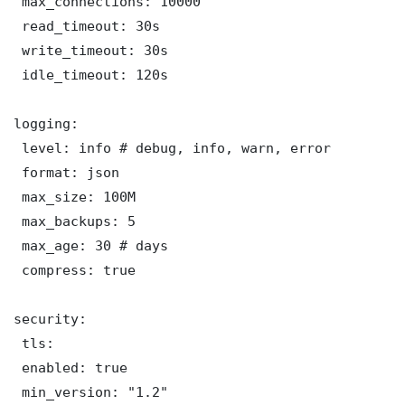
 max_connections: 10000

 read_timeout: 30s

 write_timeout: 30s

 idle_timeout: 120s

logging:

 level: info # debug, info, warn, error

 format: json

 max_size: 100M

 max_backups: 5

 max_age: 30 # days

 compress: true

security:

 tls:

 enabled: true

 min_version: "1.2"
