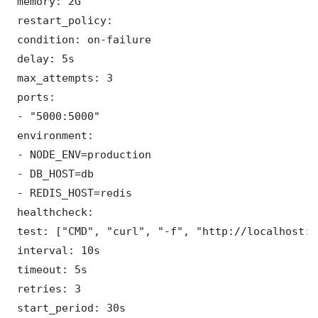
 memory: 2G

 restart_policy:

 condition: on-failure

 delay: 5s

 max_attempts: 3

 ports:

 - "5000:5000"

 environment:

 - NODE_ENV=production

 - DB_HOST=db

 - REDIS_HOST=redis

 healthcheck:

 test: ["CMD", "curl", "-f", "http://localhost:5
 interval: 10s

 timeout: 5s

 retries: 3

 start_period: 30s
