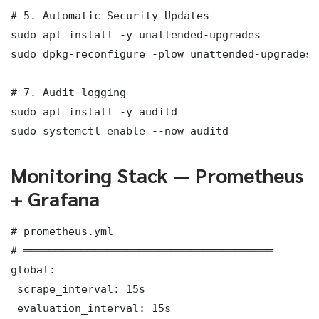
# 5. Automatic Security Updates

sudo apt install -y unattended-upgrades

sudo dpkg-reconfigure -plow unattended-upgrades

# 7. Audit logging

sudo apt install -y auditd

sudo systemctl enable --now auditd
Monitoring Stack — Prometheus
+ Grafana
# prometheus.yml

# ═══════════════════════════════════════

global:

 scrape_interval: 15s

 evaluation_interval: 15s
