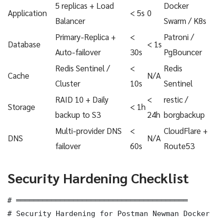
5 replicas + Load
Docker
Application
< 5s
0
Balancer
Swarm / K8s
Primary-Replica +
<
Patroni /
Database
< 1s
Auto-failover
30s
PgBouncer
Redis Sentinel /
<
Redis
Cache
N/A
Cluster
10s
Sentinel
RAID 10 + Daily
<
restic /
Storage
< 1h
backup to S3
24h
borgbackup
Multi-provider DNS
<
CloudFlare +
DNS
N/A
failover
60s
Route53
Security Hardening Checklist
# ═══════════════════════════════════════

# Security Hardening for Postman Newman Docker C