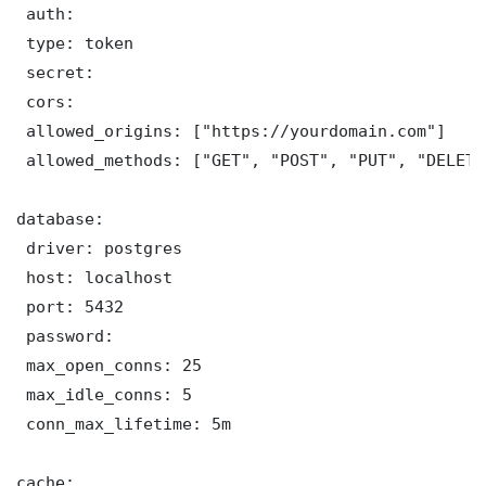
 auth:

 type: token

 secret: 

 cors:

 allowed_origins: ["https://yourdomain.com"]

 allowed_methods: ["GET", "POST", "PUT", "DELETE"
database:

 driver: postgres

 host: localhost

 port: 5432

 password: 

 max_open_conns: 25

 max_idle_conns: 5

 conn_max_lifetime: 5m

cache:
