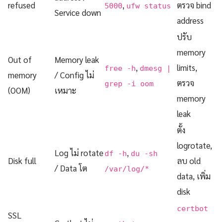
refused
,
ตรวจ bind
5000
ufw status
Service down
address
ปรับ
memory
Out of
Memory leak
,
limits,
free -h
dmesg |
memory
/ Config ไม่
ตรวจ
grep -i oom
(OOM)
เหมาะ
memory
leak
ตั้ง
logrotate,
Log ไม่ rotate
,
df -h
du -sh
Disk full
ลบ old
/ Data โต
/var/log/*
data, เพิ่ม
disk
certbot
SSL