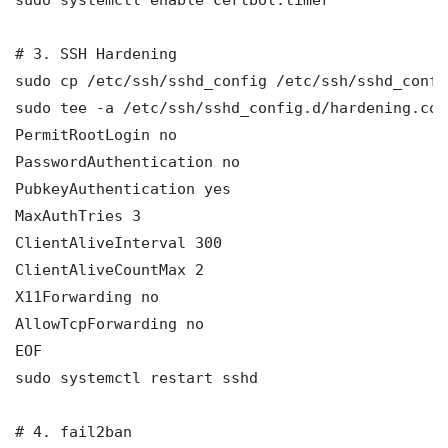
# 3. SSH Hardening

sudo cp /etc/ssh/sshd_config /etc/ssh/sshd_config
sudo tee -a /etc/ssh/sshd_config.d/hardening.con
PermitRootLogin no

PasswordAuthentication no

PubkeyAuthentication yes

MaxAuthTries 3

ClientAliveInterval 300

ClientAliveCountMax 2

X11Forwarding no

AllowTcpForwarding no

EOF

sudo systemctl restart sshd

# 4. fail2ban
