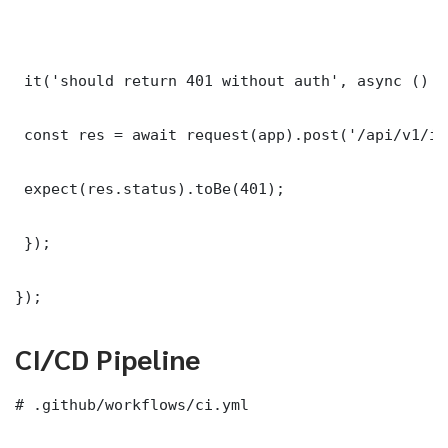
 it('should return 401 without auth', async () =>
 const res = await request(app).post('/api/v1/it
 expect(res.status).toBe(401);

 });

});
CI/CD Pipeline
# .github/workflows/ci.yml
