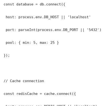
const database = db.connect({

 host: process.env.DB_HOST || 'localhost'

 port: parseInt(process.env.DB_PORT || '5432')

 pool: { min: 5, max: 25 }

});

// Cache connection

const redisCache = cache.connect({
