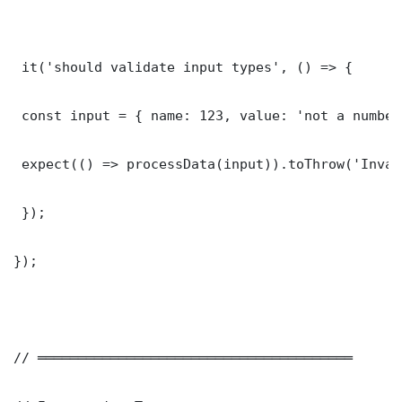
 it('should validate input types', () => {

 const input = { name: 123, value: 'not a number'
 expect(() => processData(input)).toThrow('Inval
 });

});

// ═══════════════════════════════════════
