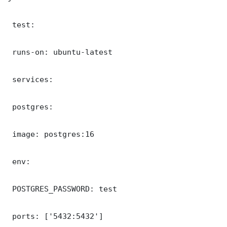
 test:

 runs-on: ubuntu-latest

 services:

 postgres:

 image: postgres:16

 env:

 POSTGRES_PASSWORD: test

 ports: ['5432:5432']
