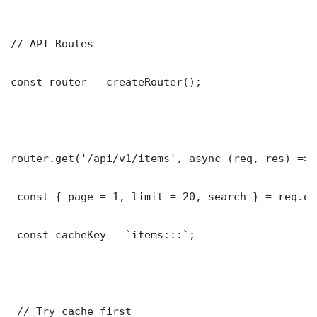
// API Routes

const router = createRouter();

router.get('/api/v1/items', async (req, res) => {
 const { page = 1, limit = 20, search } = req.que
 const cacheKey = `items:::`;

 // Try cache first
