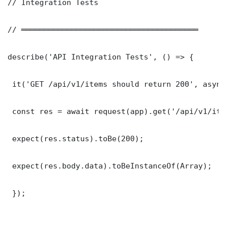
// Integration Tests

// ═══════════════════════════════════════

describe('API Integration Tests', () => {

 it('GET /api/v1/items should return 200', async
 const res = await request(app).get('/api/v1/item
 expect(res.status).toBe(200);

 expect(res.body.data).toBeInstanceOf(Array);

 });
