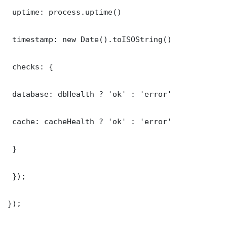
 uptime: process.uptime()

 timestamp: new Date().toISOString()

 checks: {

 database: dbHealth ? 'ok' : 'error'

 cache: cacheHealth ? 'ok' : 'error'

 }

 });

});
