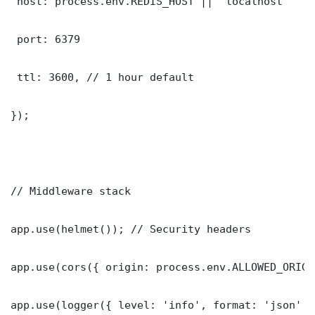
 host: process.env.REDIS_HOST || 'localhost'

 port: 6379

 ttl: 3600, // 1 hour default

});

// Middleware stack

app.use(helmet()); // Security headers

app.use(cors({ origin: process.env.ALLOWED_ORIGI
app.use(logger({ level: 'info', format: 'json' })