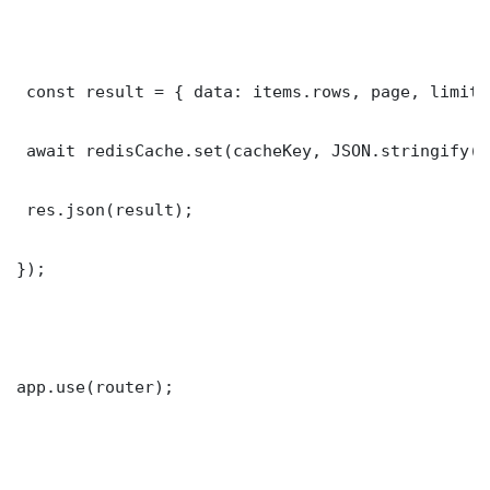
 const result = { data: items.rows, page, limit,
 await redisCache.set(cacheKey, JSON.stringify(r
 res.json(result);

});

app.use(router);
