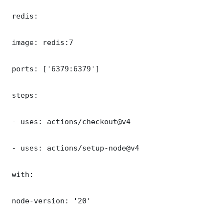
 redis:

 image: redis:7

 ports: ['6379:6379']

 steps:

 - uses: actions/checkout@v4

 - uses: actions/setup-node@v4

 with:

 node-version: '20'
