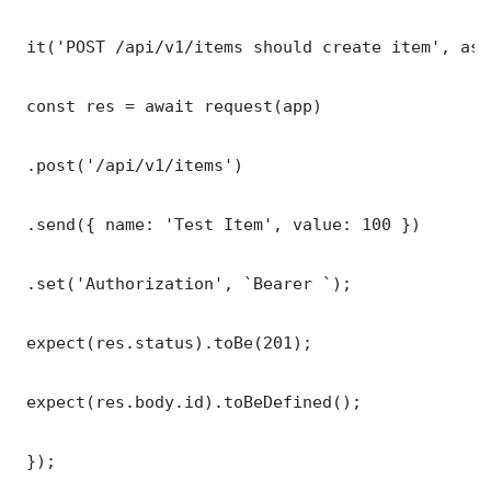
 it('POST /api/v1/items should create item', asy
 const res = await request(app)

 .post('/api/v1/items')

 .send({ name: 'Test Item', value: 100 })

 .set('Authorization', `Bearer `);

 expect(res.status).toBe(201);

 expect(res.body.id).toBeDefined();

 });
