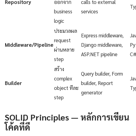
Repository
ออกจาก
calls to external
Ty
business
services
logic
ประมวลผล
Express middleware,
Ja
request
Middleware/Pipeline
Django middleware,
Py
ผ่านหลาย
ASP.NET pipeline
C
step
สร้าง
Query builder, Form
complex
Ja
Builder
builder, Report
object ทีละ
Ty
generator
step
SOLID Principles — หลักการเขียน
โค้ดที่ดี