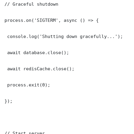
// Graceful shutdown

process.on('SIGTERM', async () => {

 console.log('Shutting down gracefully...');

 await database.close();

 await redisCache.close();

 process.exit(0);

});

// Start server
