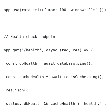
app.use(rateLimit({ max: 100, window: '1m' }));

// Health check endpoint

app.get('/health', async (req, res) => {

 const dbHealth = await database.ping();

 const cacheHealth = await redisCache.ping();

 res.json({

 status: dbHealth && cacheHealth ? 'healthy' : '