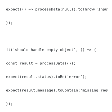
 expect(() => processData(null)).toThrow('Input 
 });

 it('should handle empty object', () => {

 const result = processData({});

 expect(result.status).toBe('error');

 expect(result.message).toContain('missing requi
 });
