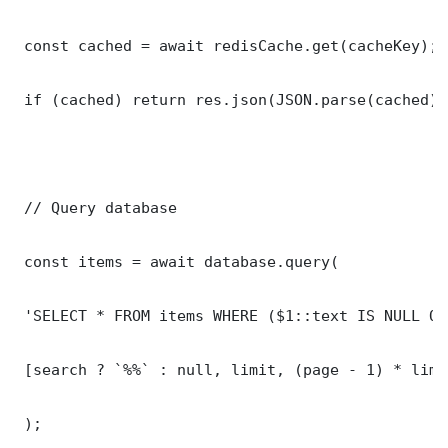
 const cached = await redisCache.get(cacheKey);

 if (cached) return res.json(JSON.parse(cached));
 // Query database

 const items = await database.query(

 'SELECT * FROM items WHERE ($1::text IS NULL OR
 [search ? `%%` : null, limit, (page - 1) * limit
 );
