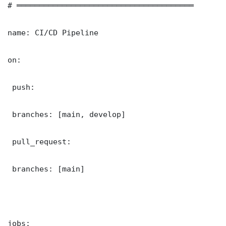
# ═══════════════════════════════════════

name: CI/CD Pipeline

on:

 push:

 branches: [main, develop]

 pull_request:

 branches: [main]

jobs:
