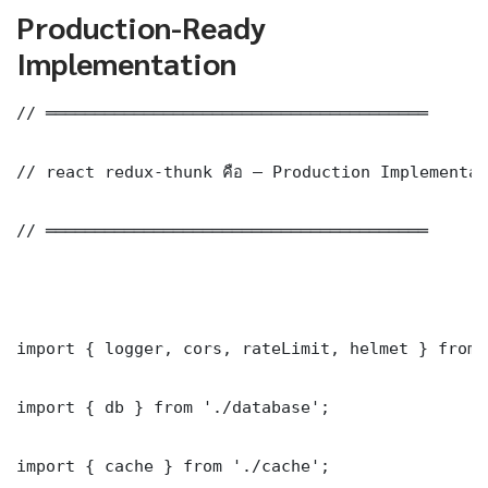
Production-Ready
Implementation
// ═══════════════════════════════════════

// react redux-thunk คือ — Production Implementat
// ═══════════════════════════════════════

import { logger, cors, rateLimit, helmet } from 
import { db } from './database';

import { cache } from './cache';
