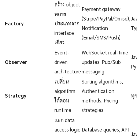
สร้าง object
Payment gateway
หลาย
(Stripe/PayPal/Omise),
Ja
Factory
ประเภทจาก
Notification
Ty
interface
(Email/SMS/Push)
เดียว
Event-
WebSocket real-time
Ja
Observer
driven
updates, Pub/Sub
Py
architecture
messaging
เปลี่ยน
Sorting algorithms,
algorithm
Authentication
Strategy
ทุ
ได้ตอน
methods, Pricing
runtime
strategies
แยก data
access logic
Database queries, API
Ja