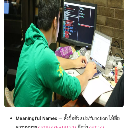
Meaningful Names
— ตั้งชื่อตัวแปร/function ให้สื่อ
ความหมาย
ดีกว่า
getUserById(id)
get(x)