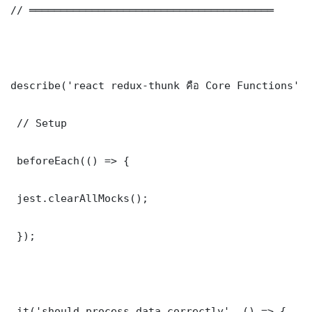
// ═══════════════════════════════════════

describe('react redux-thunk คือ Core Functions', 
 // Setup

 beforeEach(() => {

 jest.clearAllMocks();

 });

 it('should process data correctly', () => {
