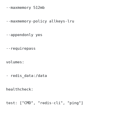
 --maxmemory 512mb

 --maxmemory-policy allkeys-lru

 --appendonly yes

 --requirepass 

 volumes:

 - redis_data:/data

 healthcheck:

 test: ["CMD", "redis-cli", "ping"]
