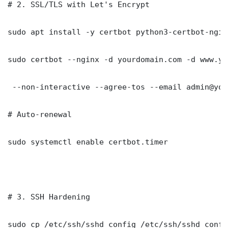
# 2. SSL/TLS with Let's Encrypt

sudo apt install -y certbot python3-certbot-nginx
sudo certbot --nginx -d yourdomain.com -d www.yo
 --non-interactive --agree-tos --email admin@you
# Auto-renewal

sudo systemctl enable certbot.timer

# 3. SSH Hardening

sudo cp /etc/ssh/sshd_config /etc/ssh/sshd_config