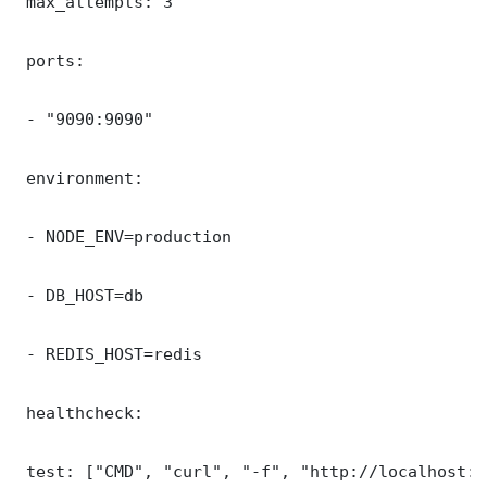
 max_attempts: 3

 ports:

 - "9090:9090"

 environment:

 - NODE_ENV=production

 - DB_HOST=db

 - REDIS_HOST=redis

 healthcheck:

 test: ["CMD", "curl", "-f", "http://localhost:9