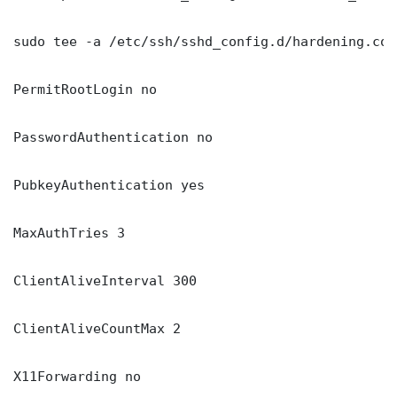
sudo tee -a /etc/ssh/sshd_config.d/hardening.con
PermitRootLogin no

PasswordAuthentication no

PubkeyAuthentication yes

MaxAuthTries 3

ClientAliveInterval 300

ClientAliveCountMax 2

X11Forwarding no
