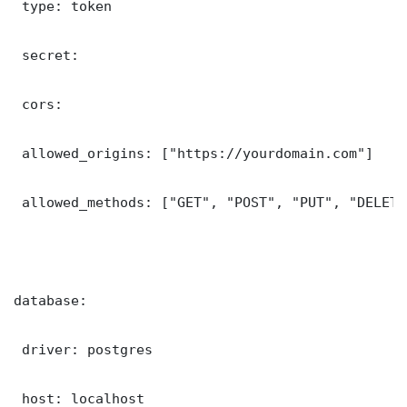
 type: token

 secret: 

 cors:

 allowed_origins: ["https://yourdomain.com"]

 allowed_methods: ["GET", "POST", "PUT", "DELETE"
database:

 driver: postgres

 host: localhost
