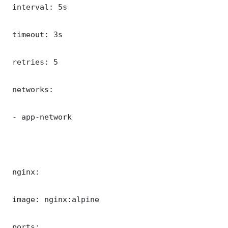
 interval: 5s

 timeout: 3s

 retries: 5

 networks:

 - app-network

 nginx:

 image: nginx:alpine

 ports:
