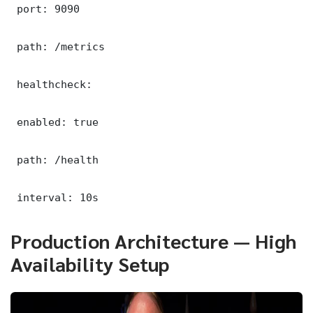
 port: 9090

 path: /metrics

 healthcheck:

 enabled: true

 path: /health

 interval: 10s
Production Architecture — High
Availability Setup