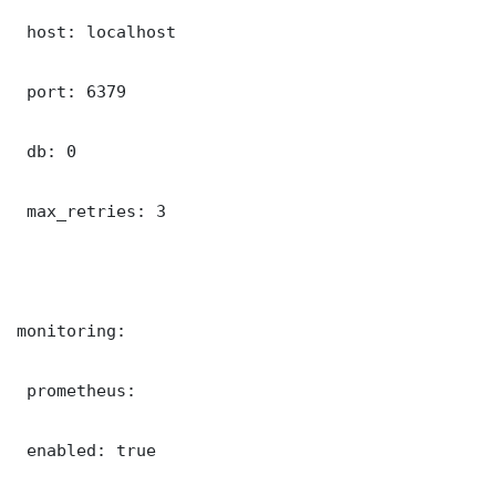
 host: localhost

 port: 6379

 db: 0

 max_retries: 3

monitoring:

 prometheus:

 enabled: true
