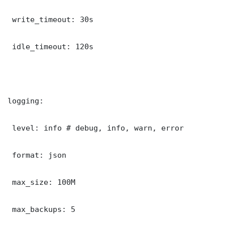
 write_timeout: 30s

 idle_timeout: 120s

logging:

 level: info # debug, info, warn, error

 format: json

 max_size: 100M

 max_backups: 5
