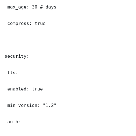
 max_age: 30 # days

 compress: true

security:

 tls:

 enabled: true

 min_version: "1.2"

 auth:
