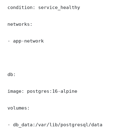
 condition: service_healthy

 networks:

 - app-network

 db:

 image: postgres:16-alpine

 volumes:

 - db_data:/var/lib/postgresql/data
