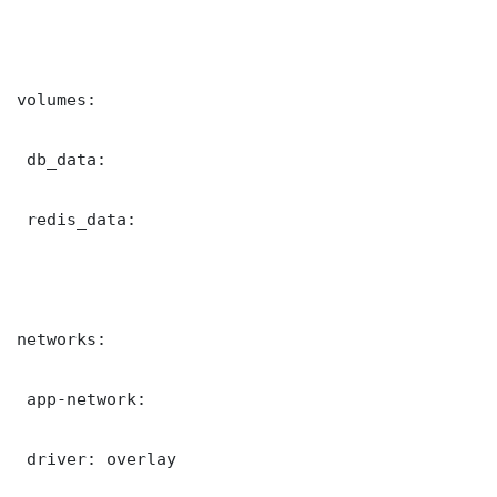
volumes:

 db_data:

 redis_data:

networks:

 app-network:

 driver: overlay