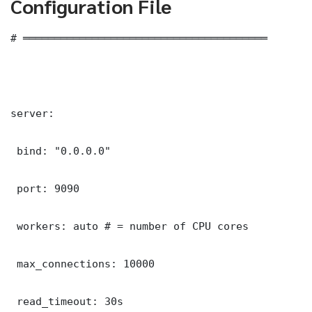
Configuration File
# ═══════════════════════════════════════

server:

 bind: "0.0.0.0"

 port: 9090

 workers: auto # = number of CPU cores

 max_connections: 10000

 read_timeout: 30s
