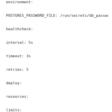
 environment:

 POSTGRES_PASSWORD_FILE: /run/secrets/db_password
 healthcheck:

 interval: 5s

 timeout: 3s

 retries: 5

 deploy:

 resources:

 limits:
