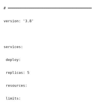
# ═══════════════════════════════════════

version: '3.8'

services:

 deploy:

 replicas: 5

 resources:

 limits:
