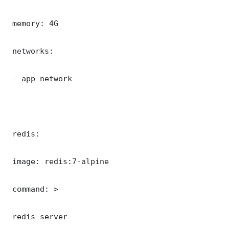
 memory: 4G

 networks:

 - app-network

 redis:

 image: redis:7-alpine

 command: >

 redis-server
