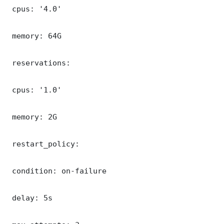
 cpus: '4.0'

 memory: 64G

 reservations:

 cpus: '1.0'

 memory: 2G

 restart_policy:

 condition: on-failure

 delay: 5s
