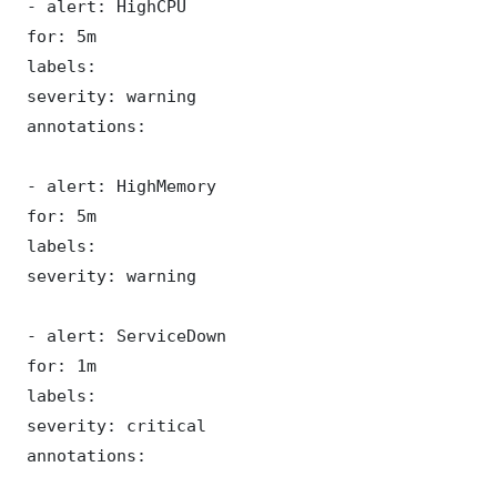
 - alert: HighCPU

 for: 5m

 labels:

 severity: warning

 annotations:

 - alert: HighMemory

 for: 5m

 labels:

 severity: warning

 - alert: ServiceDown

 for: 1m

 labels:

 severity: critical

 annotations: