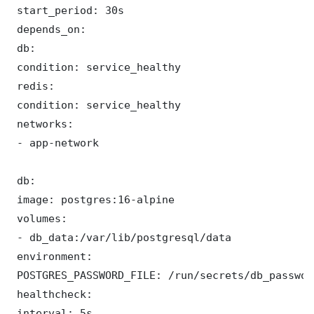
 start_period: 30s

 depends_on:

 db:

 condition: service_healthy

 redis:

 condition: service_healthy

 networks:

 - app-network

 db:

 image: postgres:16-alpine

 volumes:

 - db_data:/var/lib/postgresql/data

 environment:

 POSTGRES_PASSWORD_FILE: /run/secrets/db_password
 healthcheck:

 interval: 5s
