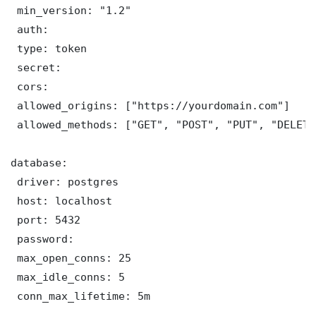
 min_version: "1.2"

 auth:

 type: token

 secret: 

 cors:

 allowed_origins: ["https://yourdomain.com"]

 allowed_methods: ["GET", "POST", "PUT", "DELETE"
database:

 driver: postgres

 host: localhost

 port: 5432

 password: 

 max_open_conns: 25

 max_idle_conns: 5

 conn_max_lifetime: 5m
