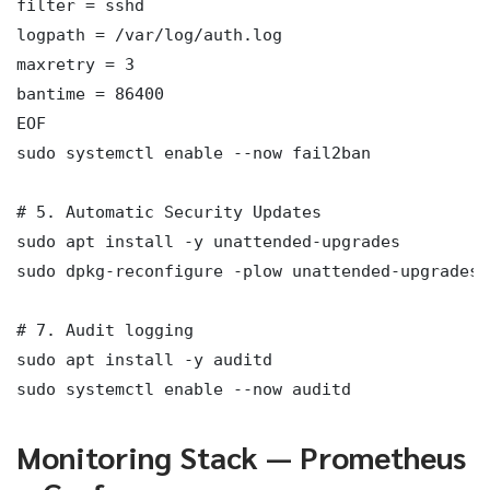
filter = sshd

logpath = /var/log/auth.log

maxretry = 3

bantime = 86400

EOF

sudo systemctl enable --now fail2ban

# 5. Automatic Security Updates

sudo apt install -y unattended-upgrades

sudo dpkg-reconfigure -plow unattended-upgrades

# 7. Audit logging

sudo apt install -y auditd

sudo systemctl enable --now auditd
Monitoring Stack — Prometheus