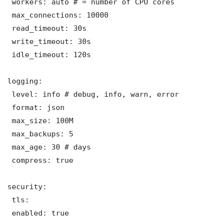
 workers: auto # = number of CPU cores

 max_connections: 10000

 read_timeout: 30s

 write_timeout: 30s

 idle_timeout: 120s

logging:

 level: info # debug, info, warn, error

 format: json

 max_size: 100M

 max_backups: 5

 max_age: 30 # days

 compress: true

security:

 tls:

 enabled: true
