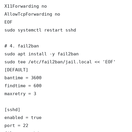
X11Forwarding no

AllowTcpForwarding no

EOF

sudo systemctl restart sshd

# 4. fail2ban

sudo apt install -y fail2ban

sudo tee /etc/fail2ban/jail.local << 'EOF'

[DEFAULT]

bantime = 3600

findtime = 600

maxretry = 3

[sshd]

enabled = true

port = 22
