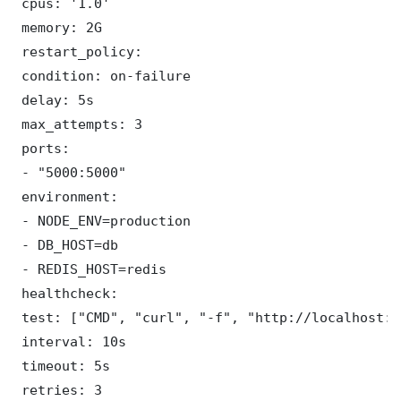
 cpus: '1.0'

 memory: 2G

 restart_policy:

 condition: on-failure

 delay: 5s

 max_attempts: 3

 ports:

 - "5000:5000"

 environment:

 - NODE_ENV=production

 - DB_HOST=db

 - REDIS_HOST=redis

 healthcheck:

 test: ["CMD", "curl", "-f", "http://localhost:5
 interval: 10s

 timeout: 5s

 retries: 3
