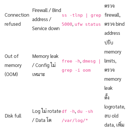
ตรวจ
Firewall / Bind
Connection
firewall,
ss -tlnp | grep
address /
refused
,
ตรวจ bind
5000
ufw status
Service down
address
ปรับ
memory
Out of
Memory leak
,
limits,
free -h
dmesg |
memory
/ Config ไม่
ตรวจ
grep -i oom
(OOM)
เหมาะ
memory
leak
ตั้ง
logrotate,
Log ไม่ rotate
,
df -h
du -sh
Disk full
ลบ old
/ Data โต
/var/log/*
data, เพิ่ม