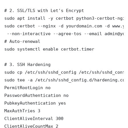
# 2. SSL/TLS with Let's Encrypt

sudo apt install -y certbot python3-certbot-nginx
sudo certbot --nginx -d yourdomain.com -d www.yo
 --non-interactive --agree-tos --email admin@you
# Auto-renewal

sudo systemctl enable certbot.timer

# 3. SSH Hardening

sudo cp /etc/ssh/sshd_config /etc/ssh/sshd_config
sudo tee -a /etc/ssh/sshd_config.d/hardening.con
PermitRootLogin no

PasswordAuthentication no

PubkeyAuthentication yes

MaxAuthTries 3

ClientAliveInterval 300

ClientAliveCountMax 2
