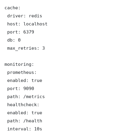
cache:

 driver: redis

 host: localhost

 port: 6379

 db: 0

 max_retries: 3

monitoring:

 prometheus:

 enabled: true

 port: 9090

 path: /metrics

 healthcheck:

 enabled: true

 path: /health

 interval: 10s