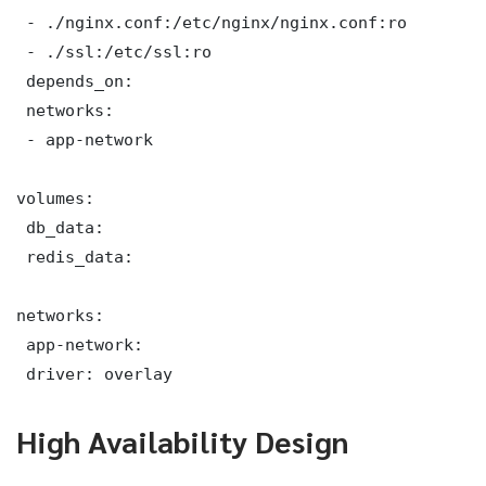
 - ./nginx.conf:/etc/nginx/nginx.conf:ro

 - ./ssl:/etc/ssl:ro

 depends_on:

 networks:

 - app-network

volumes:

 db_data:

 redis_data:

networks:

 app-network:

 driver: overlay
High Availability Design