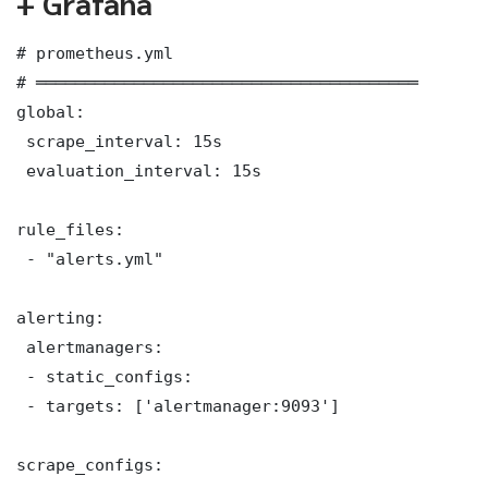
+ Grafana
# prometheus.yml

# ═══════════════════════════════════════

global:

 scrape_interval: 15s

 evaluation_interval: 15s

rule_files:

 - "alerts.yml"

alerting:

 alertmanagers:

 - static_configs:

 - targets: ['alertmanager:9093']

scrape_configs:
