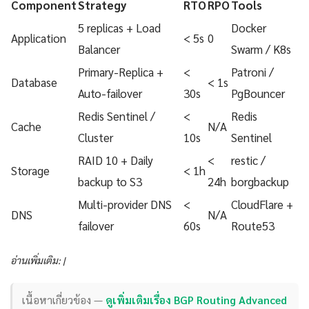
Component
Strategy
RTO
RPO
Tools
5 replicas + Load
Docker
Application
< 5s
0
Balancer
Swarm / K8s
Primary-Replica +
<
Patroni /
Database
< 1s
Auto-failover
30s
PgBouncer
Redis Sentinel /
<
Redis
Cache
N/A
Cluster
10s
Sentinel
RAID 10 + Daily
<
restic /
Storage
< 1h
backup to S3
24h
borgbackup
Multi-provider DNS
<
CloudFlare +
DNS
N/A
failover
60s
Route53
อ่านเพิ่มเติม: |
เนื้อหาเกี่ยวข้อง —
ดูเพิ่มเติมเรื่อง BGP Routing Advanced