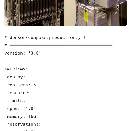
# docker-compose.production.yml

# ═══════════════════════════════════════

version: '3.8'

services:

 deploy:

 replicas: 5

 resources:

 limits:

 cpus: '4.0'

 memory: 16G

 reservations:
