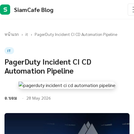
SiamCafe Blog
S
หน้าแรก
›
it
›
PagerDuty Incident CI CD Automation Pipeline
IT
PagerDuty Incident CI CD
Automation Pipeline
อ.บอม
28 May 2026