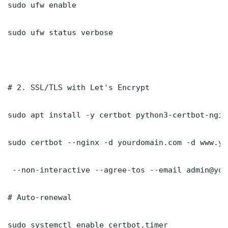
sudo ufw enable

sudo ufw status verbose

# 2. SSL/TLS with Let's Encrypt

sudo apt install -y certbot python3-certbot-nginx
sudo certbot --nginx -d yourdomain.com -d www.yo
 --non-interactive --agree-tos --email admin@you
# Auto-renewal

sudo systemctl enable certbot.timer
