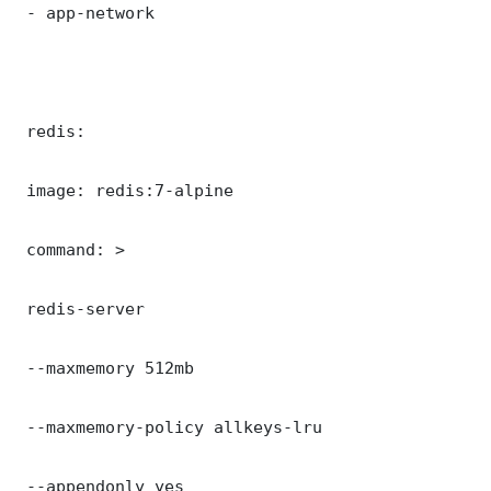
 - app-network

 redis:

 image: redis:7-alpine

 command: >

 redis-server

 --maxmemory 512mb

 --maxmemory-policy allkeys-lru

 --appendonly yes
