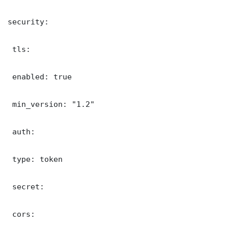
security:

 tls:

 enabled: true

 min_version: "1.2"

 auth:

 type: token

 secret: 

 cors:
