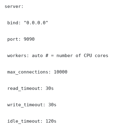
server:

 bind: "0.0.0.0"

 port: 9090

 workers: auto # = number of CPU cores

 max_connections: 10000

 read_timeout: 30s

 write_timeout: 30s

 idle_timeout: 120s
