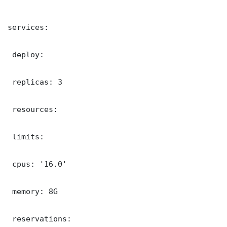
services:

 deploy:

 replicas: 3

 resources:

 limits:

 cpus: '16.0'

 memory: 8G

 reservations:
