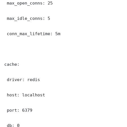
 max_open_conns: 25

 max_idle_conns: 5

 conn_max_lifetime: 5m

cache:

 driver: redis

 host: localhost

 port: 6379

 db: 0
