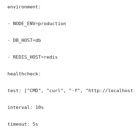
 environment:

 - NODE_ENV=production

 - DB_HOST=db

 - REDIS_HOST=redis

 healthcheck:

 test: ["CMD", "curl", "-f", "http://localhost:9
 interval: 10s

 timeout: 5s
