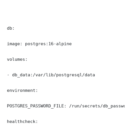
 db:

 image: postgres:16-alpine

 volumes:

 - db_data:/var/lib/postgresql/data

 environment:

 POSTGRES_PASSWORD_FILE: /run/secrets/db_password
 healthcheck:
