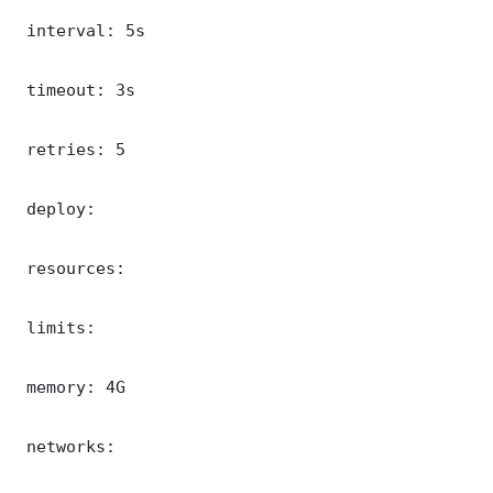
 interval: 5s

 timeout: 3s

 retries: 5

 deploy:

 resources:

 limits:

 memory: 4G

 networks:
