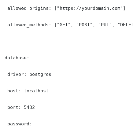
 allowed_origins: ["https://yourdomain.com"]

 allowed_methods: ["GET", "POST", "PUT", "DELETE"
database:

 driver: postgres

 host: localhost

 port: 5432

 password: 
