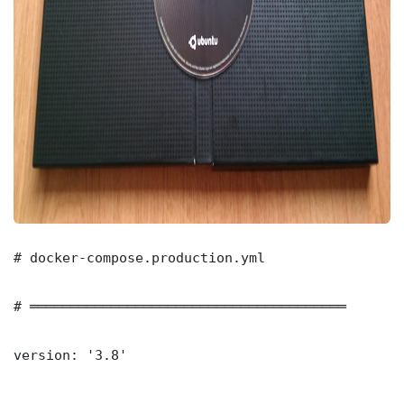
# docker-compose.production.yml

# ═══════════════════════════════════════

version: '3.8'
