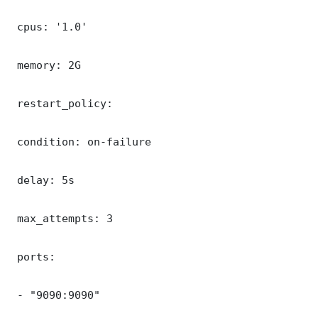
 cpus: '1.0'

 memory: 2G

 restart_policy:

 condition: on-failure

 delay: 5s

 max_attempts: 3

 ports:

 - "9090:9090"
