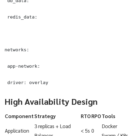
 db_data:

 redis_data:

networks:

 app-network:

 driver: overlay
High Availability Design
Component
Strategy
RTO
RPO
Tools
3 replicas + Load
Docker
Application
< 5s
0
Balancer
Swarm / K8s