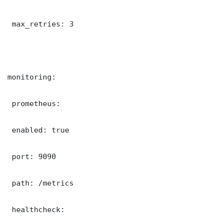
 max_retries: 3

monitoring:

 prometheus:

 enabled: true

 port: 9090

 path: /metrics

 healthcheck:
