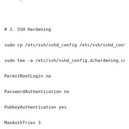
# 3. SSH Hardening

sudo cp /etc/ssh/sshd_config /etc/ssh/sshd_config
sudo tee -a /etc/ssh/sshd_config.d/hardening.con
PermitRootLogin no

PasswordAuthentication no

PubkeyAuthentication yes

MaxAuthTries 3
