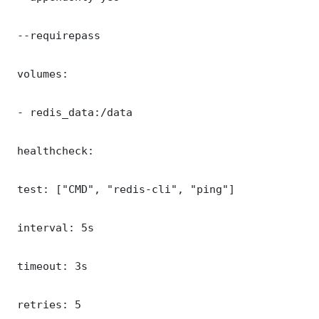
 --requirepass 

 volumes:

 - redis_data:/data

 healthcheck:

 test: ["CMD", "redis-cli", "ping"]

 interval: 5s

 timeout: 3s

 retries: 5
