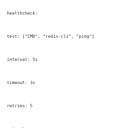
 healthcheck:

 test: ["CMD", "redis-cli", "ping"]

 interval: 5s

 timeout: 3s

 retries: 5
