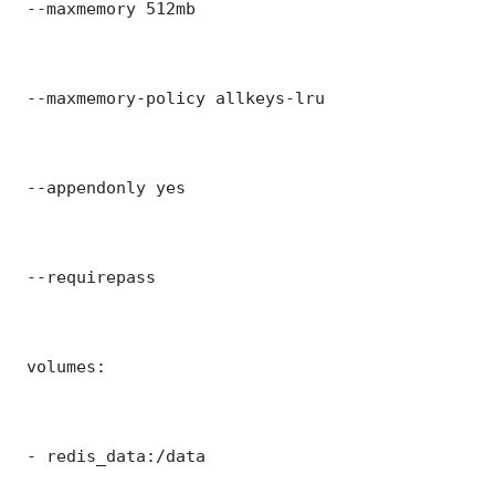
 --maxmemory 512mb

 --maxmemory-policy allkeys-lru

 --appendonly yes

 --requirepass 

 volumes:

 - redis_data:/data
