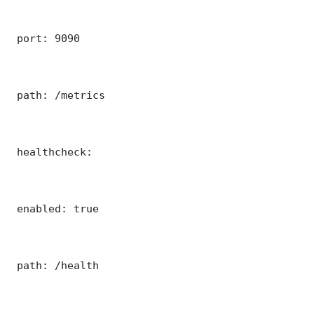
 port: 9090

 path: /metrics

 healthcheck:

 enabled: true

 path: /health
