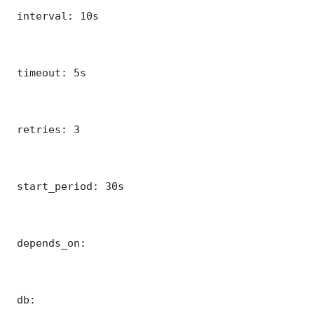
 interval: 10s

 timeout: 5s

 retries: 3

 start_period: 30s

 depends_on:

 db:
