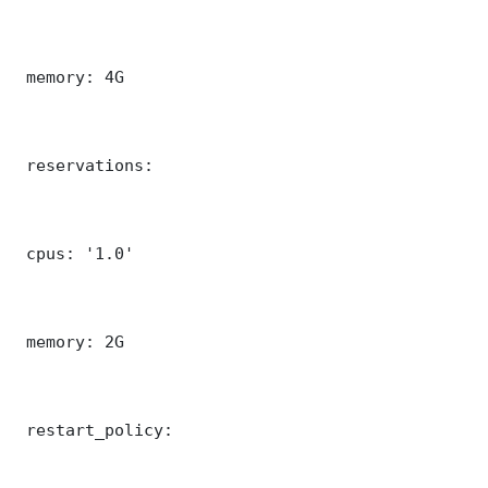
 memory: 4G

 reservations:

 cpus: '1.0'

 memory: 2G

 restart_policy:
