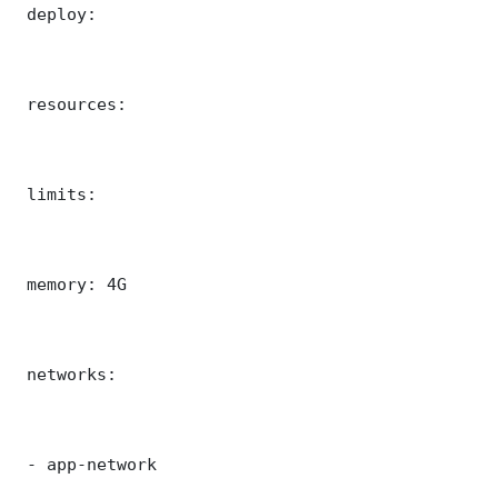
 deploy:

 resources:

 limits:

 memory: 4G

 networks:

 - app-network
