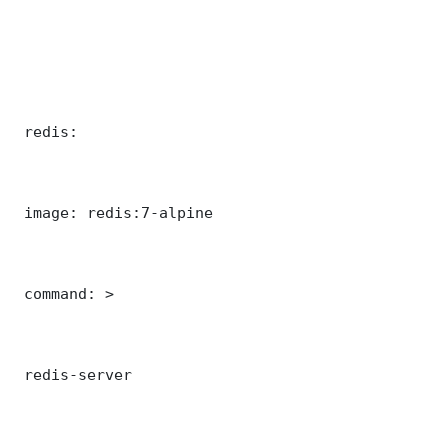
 redis:

 image: redis:7-alpine

 command: >

 redis-server
