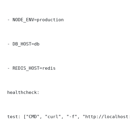
 - NODE_ENV=production

 - DB_HOST=db

 - REDIS_HOST=redis

 healthcheck:

 test: ["CMD", "curl", "-f", "http://localhost:5