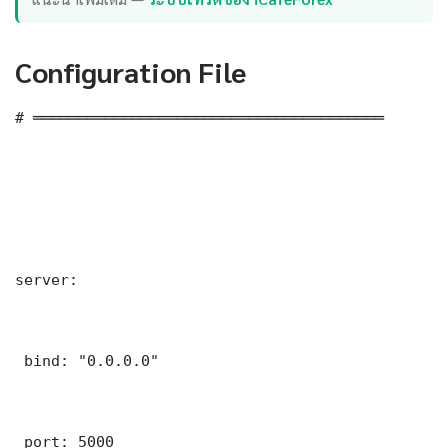
Configuration File
# ═══════════════════════════════════════

server:

 bind: "0.0.0.0"

 port: 5000
