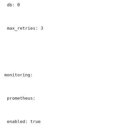
 db: 0

 max_retries: 3

monitoring:

 prometheus:

 enabled: true
