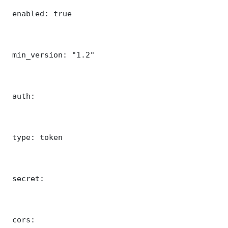
 enabled: true

 min_version: "1.2"

 auth:

 type: token

 secret: 

 cors:
