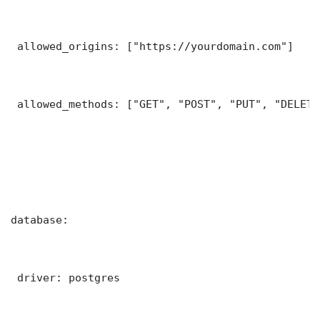
 allowed_origins: ["https://yourdomain.com"]

 allowed_methods: ["GET", "POST", "PUT", "DELETE"
database:

 driver: postgres
