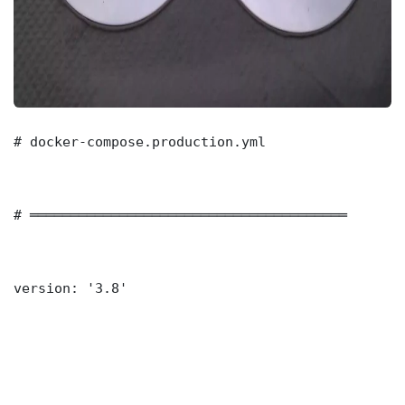
# docker-compose.production.yml

# ═══════════════════════════════════════

version: '3.8'
