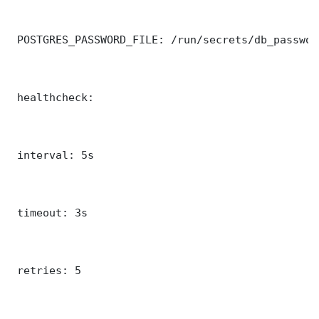
 POSTGRES_PASSWORD_FILE: /run/secrets/db_password
 healthcheck:

 interval: 5s

 timeout: 3s

 retries: 5
