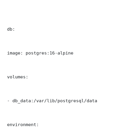
 db:

 image: postgres:16-alpine

 volumes:

 - db_data:/var/lib/postgresql/data

 environment:
