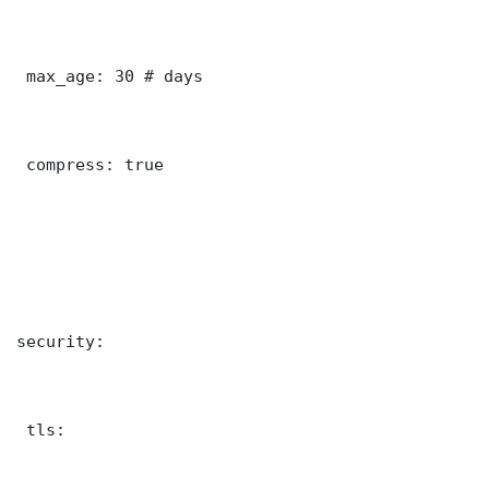
 max_age: 30 # days

 compress: true

security:

 tls:
