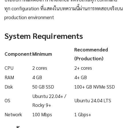
ทุก configuration ที่แสดงในบทความนี้ผ่านการทดสอบจริงบน
production environment
System Requirements
Recommended
Component
Minimum
(Production)
CPU
2 cores
2+ cores
RAM
4 GB
4+ GB
Disk
50 GB SSD
100+ GB NVMe SSD
Ubuntu 22.04+ /
OS
Ubuntu 24.04 LTS
Rocky 9+
Network
100 Mbps
1 Gbps+