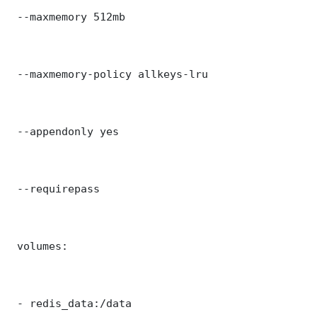
 --maxmemory 512mb

 --maxmemory-policy allkeys-lru

 --appendonly yes

 --requirepass 

 volumes:

 - redis_data:/data
