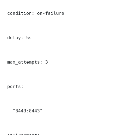
 condition: on-failure

 delay: 5s

 max_attempts: 3

 ports:

 - "8443:8443"
