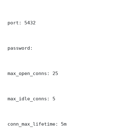
 port: 5432

 password: 

 max_open_conns: 25

 max_idle_conns: 5

 conn_max_lifetime: 5m
