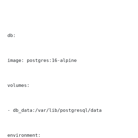
 db:

 image: postgres:16-alpine

 volumes:

 - db_data:/var/lib/postgresql/data

 environment:
