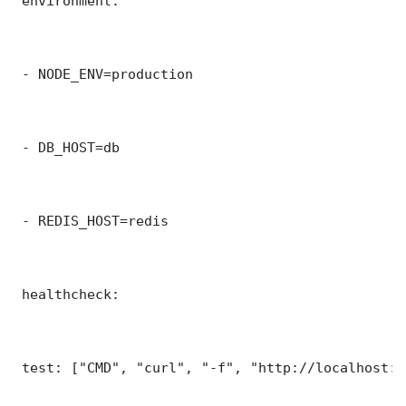
 environment:

 - NODE_ENV=production

 - DB_HOST=db

 - REDIS_HOST=redis

 healthcheck:

 test: ["CMD", "curl", "-f", "http://localhost:8