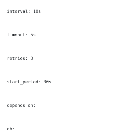
 interval: 10s

 timeout: 5s

 retries: 3

 start_period: 30s

 depends_on:

 db:
