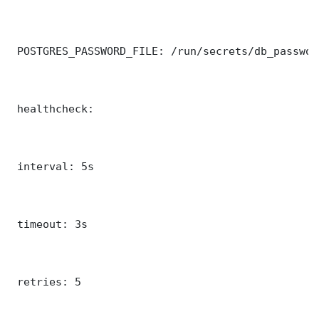
 POSTGRES_PASSWORD_FILE: /run/secrets/db_password
 healthcheck:

 interval: 5s

 timeout: 3s

 retries: 5
