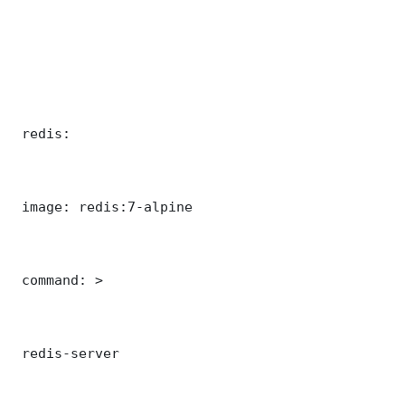
 redis:

 image: redis:7-alpine

 command: >

 redis-server
