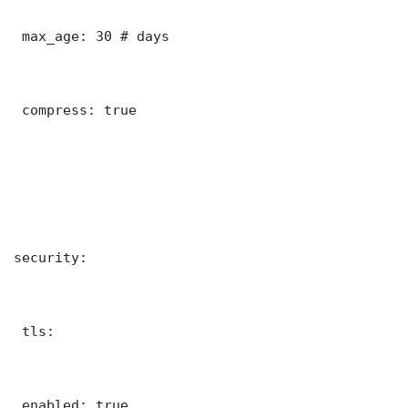
 max_age: 30 # days

 compress: true

security:

 tls:

 enabled: true
