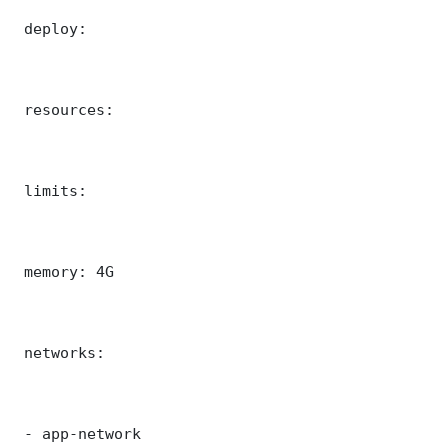
 deploy:

 resources:

 limits:

 memory: 4G

 networks:

 - app-network
