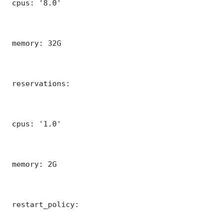
 cpus: '8.0'

 memory: 32G

 reservations:

 cpus: '1.0'

 memory: 2G

 restart_policy:
