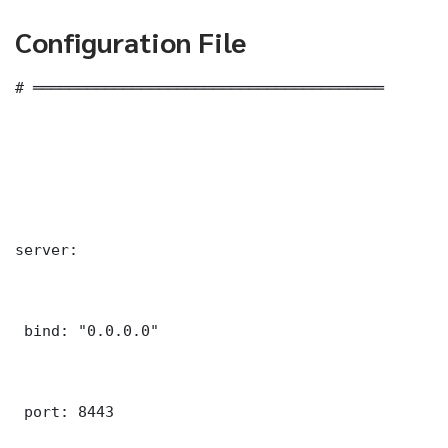
Configuration File
# ═══════════════════════════════════════

server:

 bind: "0.0.0.0"

 port: 8443
