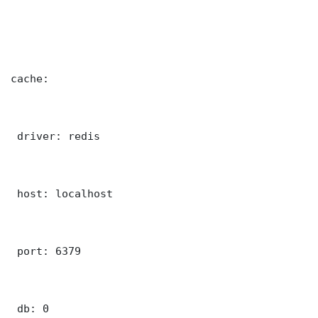
cache:

 driver: redis

 host: localhost

 port: 6379

 db: 0
