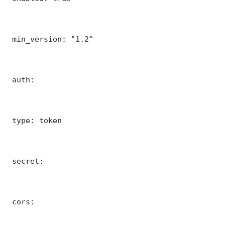
 min_version: "1.2"

 auth:

 type: token

 secret: 

 cors:
