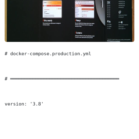
# docker-compose.production.yml

# ═══════════════════════════════════════

version: '3.8'
