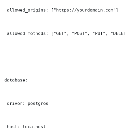
 allowed_origins: ["https://yourdomain.com"]

 allowed_methods: ["GET", "POST", "PUT", "DELETE"
database:

 driver: postgres

 host: localhost
