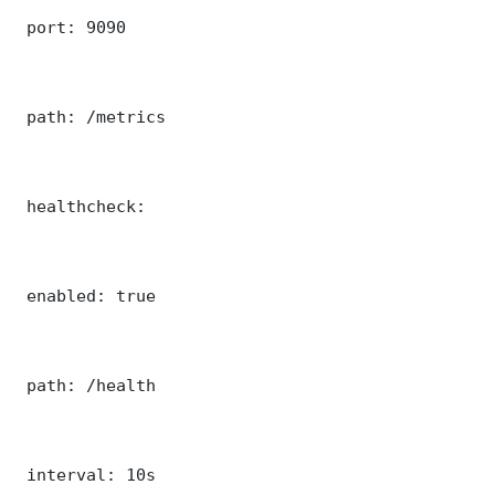
 port: 9090

 path: /metrics

 healthcheck:

 enabled: true

 path: /health

 interval: 10s