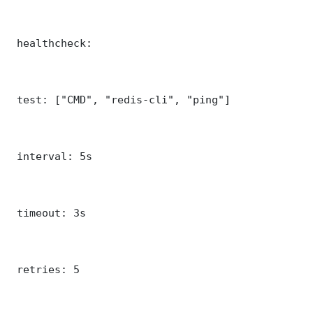
 healthcheck:

 test: ["CMD", "redis-cli", "ping"]

 interval: 5s

 timeout: 3s

 retries: 5
