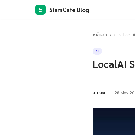
SiamCafe Blog
S
หน้าแรก
›
ai
›
LocalA
AI
LocalAI 
อ.บอม
28 May 20