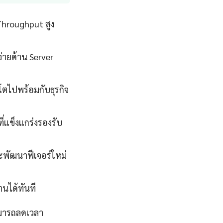
Throughput สูง
่ายด้าน Server
โตไปพร้อมกับธุรกิจ
่แข็งแกร่งรองรับ
ละพัฒนาฟีเจอร์ใหม่
นได้ทันที
ามารถลดเวลา