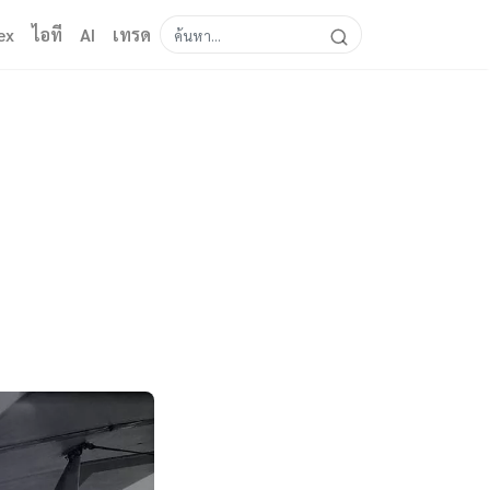
ex
ไอที
AI
เทรด