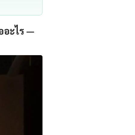
ืออะไร —