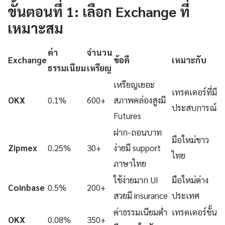
ขั้นตอนที่ 1: เลือก Exchange ที่
เหมาะสม
ค่า
จำนวน
Exchange
ข้อดี
เหมาะกับ
ธรรมเนียม
เหรียญ
เหรียญเยอะ
เทรดเดอร์ที่มี
OKX
0.1%
600+
สภาพคล่องสูงมี
ประสบการณ์
Futures
ฝาก-ถอนบาท
มือใหม่ชาว
Zipmex
0.25%
30+
ง่ายมี support
ไทย
ภาษาไทย
ใช้ง่ายมาก UI
มือใหม่ต่าง
Coinbase
0.5%
200+
สวยมี insurance
ประเทศ
ค่าธรรมเนียมต่ำ
เทรดเดอร์ขั้น
OKX
0.08%
350+