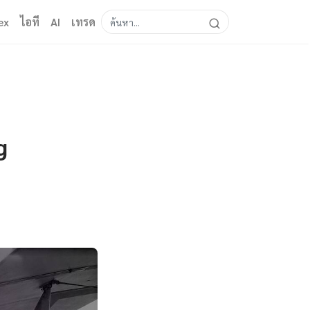
ex
ไอที
AI
เทรด
g