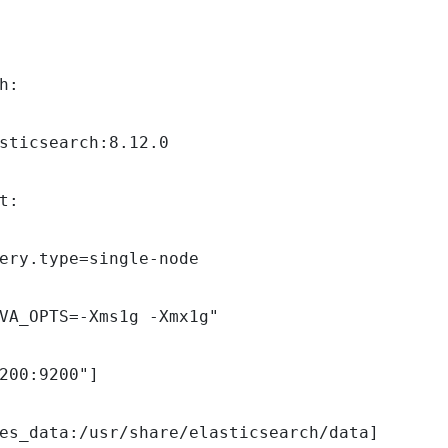
h:

sticsearch:8.12.0

t:

ery.type=single-node

VA_OPTS=-Xms1g -Xmx1g"

200:9200"]

es_data:/usr/share/elasticsearch/data]
