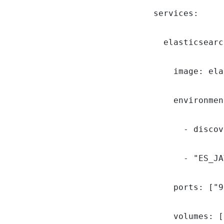
services:

  elasticsearc
    image: ela
    environmen
      - discov
      - "ES_JA
    ports: ["9
    volumes: [