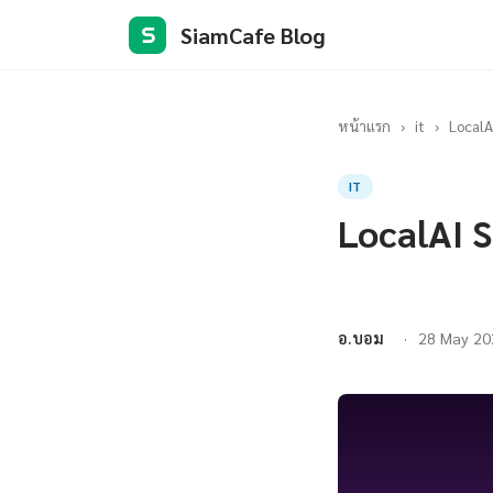
SiamCafe Blog
S
หน้าแรก
›
it
›
LocalA
IT
LocalAI S
อ.บอม
28 May 20