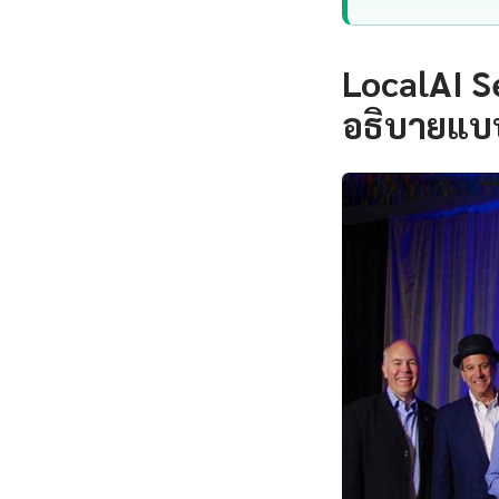
LocalAI S
อธิบายแบบ