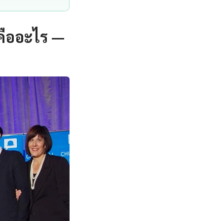
คืออะไร —