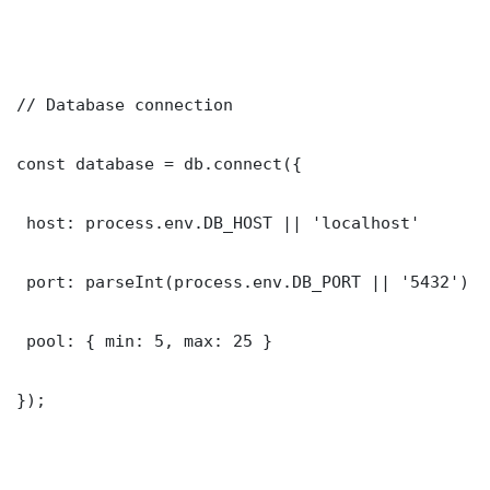
// Database connection

const database = db.connect({

 host: process.env.DB_HOST || 'localhost'

 port: parseInt(process.env.DB_PORT || '5432')

 pool: { min: 5, max: 25 }

});
