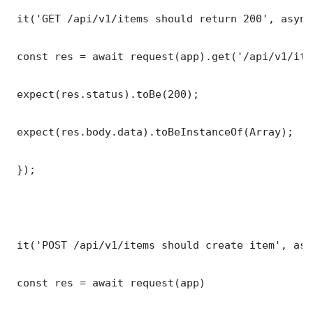
 it('GET /api/v1/items should return 200', async
 const res = await request(app).get('/api/v1/item
 expect(res.status).toBe(200);

 expect(res.body.data).toBeInstanceOf(Array);

 });

 it('POST /api/v1/items should create item', asy
 const res = await request(app)
