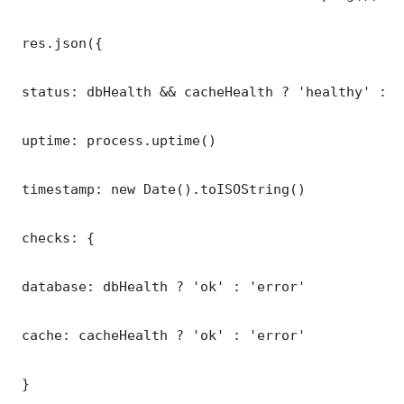
 res.json({

 status: dbHealth && cacheHealth ? 'healthy' : '
 uptime: process.uptime()

 timestamp: new Date().toISOString()

 checks: {

 database: dbHealth ? 'ok' : 'error'

 cache: cacheHealth ? 'ok' : 'error'

 }
