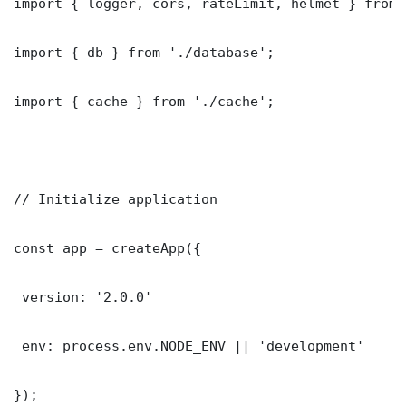
import { logger, cors, rateLimit, helmet } from 
import { db } from './database';

import { cache } from './cache';

// Initialize application

const app = createApp({

 version: '2.0.0'

 env: process.env.NODE_ENV || 'development'

});
