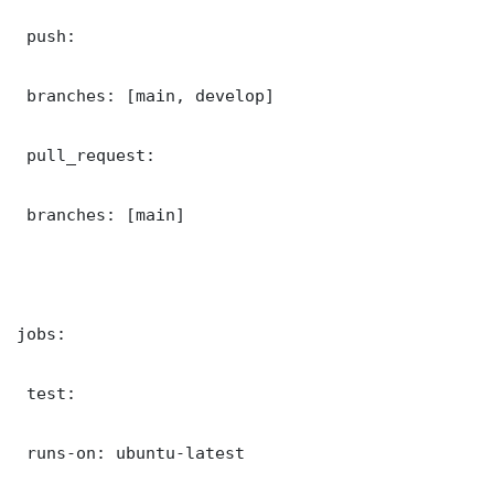
 push:

 branches: [main, develop]

 pull_request:

 branches: [main]

jobs:

 test:

 runs-on: ubuntu-latest
