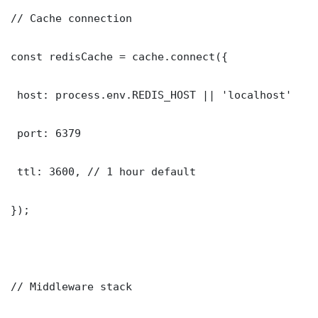
// Cache connection

const redisCache = cache.connect({

 host: process.env.REDIS_HOST || 'localhost'

 port: 6379

 ttl: 3600, // 1 hour default

});

// Middleware stack
