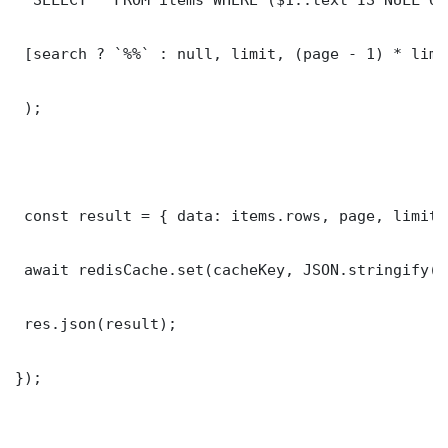
 [search ? `%%` : null, limit, (page - 1) * limit
 );

 const result = { data: items.rows, page, limit,
 await redisCache.set(cacheKey, JSON.stringify(r
 res.json(result);

});
