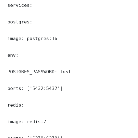
 services:

 postgres:

 image: postgres:16

 env:

 POSTGRES_PASSWORD: test

 ports: ['5432:5432']

 redis:

 image: redis:7
