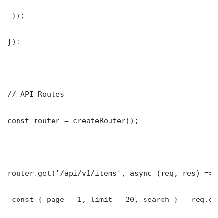
 });

});

// API Routes

const router = createRouter();

router.get('/api/v1/items', async (req, res) => {
 const { page = 1, limit = 20, search } = req.que