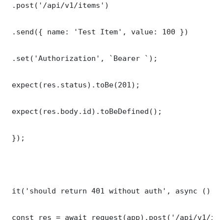
 .post('/api/v1/items')

 .send({ name: 'Test Item', value: 100 })

 .set('Authorization', `Bearer `);

 expect(res.status).toBe(201);

 expect(res.body.id).toBeDefined();

 });

 it('should return 401 without auth', async () =>
 const res = await request(app).post('/api/v1/it