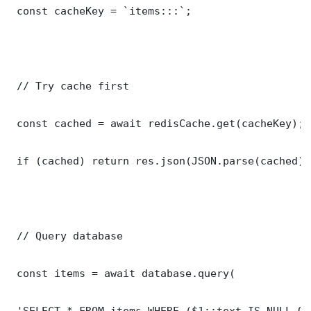
 const cacheKey = `items:::`;

 // Try cache first

 const cached = await redisCache.get(cacheKey);

 if (cached) return res.json(JSON.parse(cached));
 // Query database

 const items = await database.query(

 'SELECT * FROM items WHERE ($1::text IS NULL OR