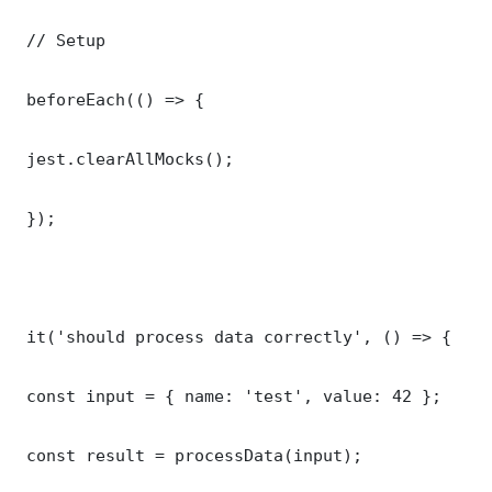
 // Setup

 beforeEach(() => {

 jest.clearAllMocks();

 });

 it('should process data correctly', () => {

 const input = { name: 'test', value: 42 };

 const result = processData(input);
