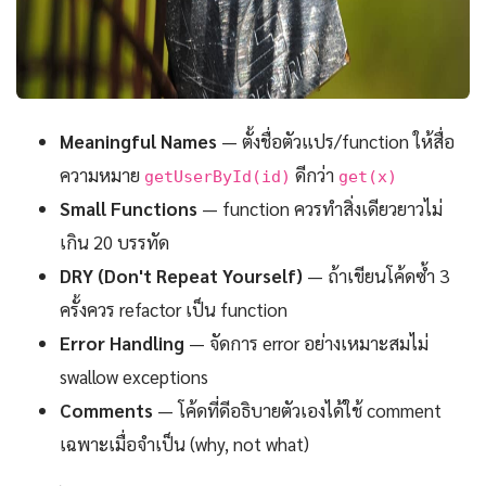
Meaningful Names
— ตั้งชื่อตัวแปร/function ให้สื่อ
ความหมาย
ดีกว่า
getUserById(id)
get(x)
Small Functions
— function ควรทำสิ่งเดียวยาวไม่
เกิน 20 บรรทัด
DRY (Don't Repeat Yourself)
— ถ้าเขียนโค้ดซ้ำ 3
ครั้งควร refactor เป็น function
Error Handling
— จัดการ error อย่างเหมาะสมไม่
swallow exceptions
Comments
— โค้ดที่ดีอธิบายตัวเองได้ใช้ comment
เฉพาะเมื่อจำเป็น (why, not what)