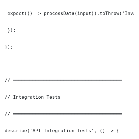
 expect(() => processData(input)).toThrow('Inval
 });

});

// ═══════════════════════════════════════

// Integration Tests

// ═══════════════════════════════════════

describe('API Integration Tests', () => {
