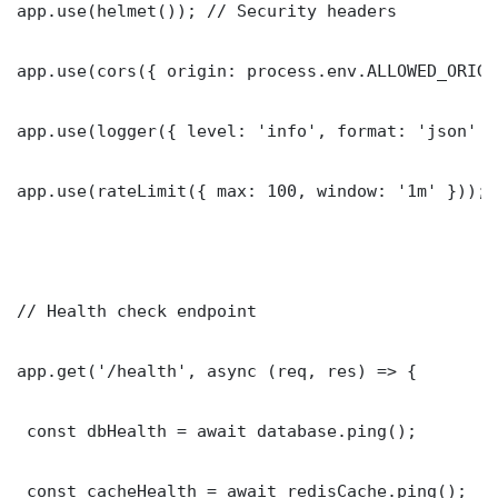
app.use(helmet()); // Security headers

app.use(cors({ origin: process.env.ALLOWED_ORIGI
app.use(logger({ level: 'info', format: 'json' })
app.use(rateLimit({ max: 100, window: '1m' }));

// Health check endpoint

app.get('/health', async (req, res) => {

 const dbHealth = await database.ping();

 const cacheHealth = await redisCache.ping();
