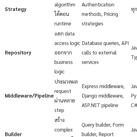
algorithm
Authentication
Strategy
ทุ
ได้ตอน
methods, Pricing
runtime
strategies
แยก data
access logic
Database queries, API
Ja
Repository
ออกจาก
calls to external
Ty
business
services
logic
ประมวลผล
Express middleware,
Ja
request
Middleware/Pipeline
Django middleware,
Py
ผ่านหลาย
ASP.NET pipeline
C
step
สร้าง
Query builder, Form
complex
Ja
Builder
builder, Report