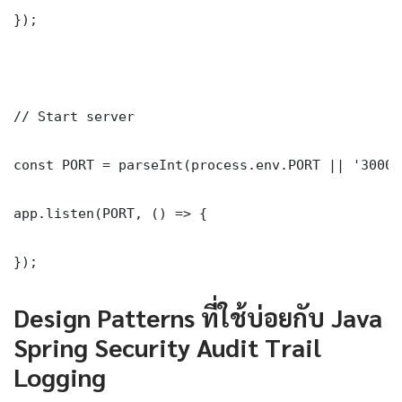
});

// Start server

const PORT = parseInt(process.env.PORT || '3000')
app.listen(PORT, () => {

});
Design Patterns ที่ใช้บ่อยกับ Java
Spring Security Audit Trail
Logging