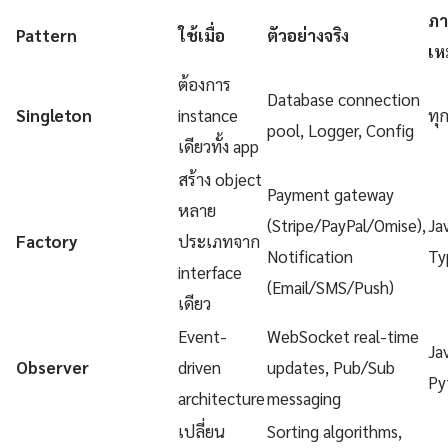
ภา
Pattern
ใช้เมื่อ
ตัวอย่างจริง
เห
ต้องการ
Database connection
Singleton
instance
ทุ
pool, Logger, Config
เดียวทั้ง app
สร้าง object
Payment gateway
หลาย
(Stripe/PayPal/Omise),
Ja
Factory
ประเภทจาก
Notification
Ty
interface
(Email/SMS/Push)
เดียว
Event-
WebSocket real-time
Ja
Observer
driven
updates, Pub/Sub
Py
architecture
messaging
เปลี่ยน
Sorting algorithms,