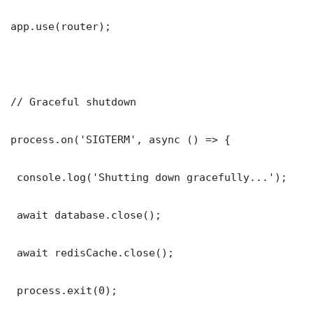
app.use(router);

// Graceful shutdown

process.on('SIGTERM', async () => {

 console.log('Shutting down gracefully...');

 await database.close();

 await redisCache.close();

 process.exit(0);
