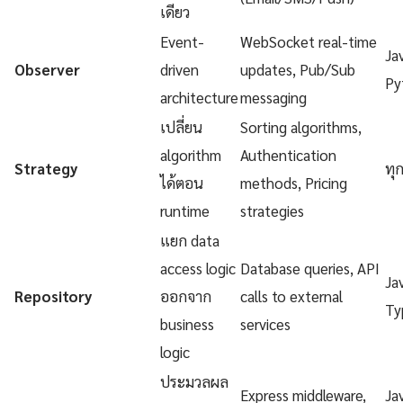
เดียว
Event-
WebSocket real-time
Ja
Observer
driven
updates, Pub/Sub
Py
architecture
messaging
เปลี่ยน
Sorting algorithms,
algorithm
Authentication
Strategy
ทุ
ได้ตอน
methods, Pricing
runtime
strategies
แยก data
access logic
Database queries, API
Ja
Repository
ออกจาก
calls to external
Ty
business
services
logic
ประมวลผล
Express middleware,
Ja