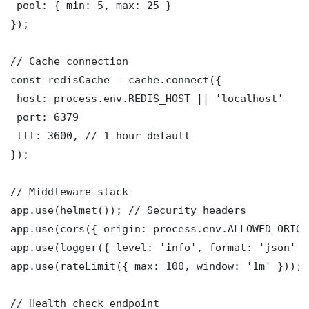
 pool: { min: 5, max: 25 }

});

// Cache connection

const redisCache = cache.connect({

 host: process.env.REDIS_HOST || 'localhost'

 port: 6379

 ttl: 3600, // 1 hour default

});

// Middleware stack

app.use(helmet()); // Security headers

app.use(cors({ origin: process.env.ALLOWED_ORIGI
app.use(logger({ level: 'info', format: 'json' })
app.use(rateLimit({ max: 100, window: '1m' }));

// Health check endpoint
