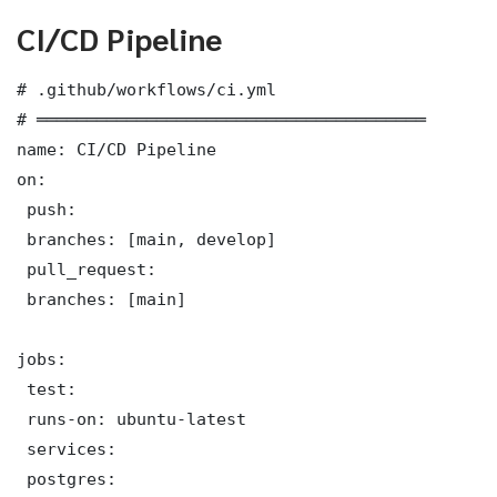
CI/CD Pipeline
# .github/workflows/ci.yml

# ═══════════════════════════════════════

name: CI/CD Pipeline

on:

 push:

 branches: [main, develop]

 pull_request:

 branches: [main]

jobs:

 test:

 runs-on: ubuntu-latest

 services:

 postgres:
