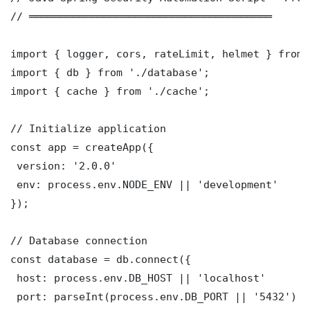
// ═══════════════════════════════════════

import { logger, cors, rateLimit, helmet } from 
import { db } from './database';

import { cache } from './cache';

// Initialize application

const app = createApp({

 version: '2.0.0'

 env: process.env.NODE_ENV || 'development'

});

// Database connection

const database = db.connect({

 host: process.env.DB_HOST || 'localhost'

 port: parseInt(process.env.DB_PORT || '5432')
