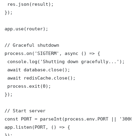
 res.json(result);

});

app.use(router);

// Graceful shutdown

process.on('SIGTERM', async () => {

 console.log('Shutting down gracefully...');

 await database.close();

 await redisCache.close();

 process.exit(0);

});

// Start server

const PORT = parseInt(process.env.PORT || '3000')
app.listen(PORT, () => {

});