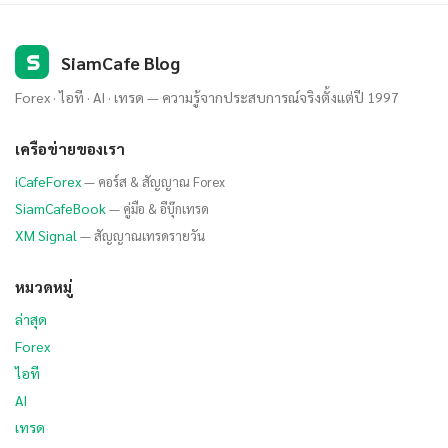
S
SiamCafe Blog
Forex · ไอที · AI · เทรด — ความรู้จากประสบการณ์จริงตั้งแต่ปี 1997
เครือข่ายของเรา
iCafeForex
— คอร์ส & สัญญาณ Forex
SiamCafeBook
— คู่มือ & อีบุ๊กเทรด
XM Signal
— สัญญาณเทรดรายวัน
หมวดหมู่
ล่าสุด
Forex
ไอที
AI
เทรด