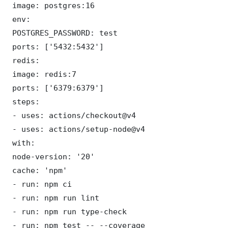
 image: postgres:16

 env:

 POSTGRES_PASSWORD: test

 ports: ['5432:5432']

 redis:

 image: redis:7

 ports: ['6379:6379']

 steps:

 - uses: actions/checkout@v4

 - uses: actions/setup-node@v4

 with:

 node-version: '20'

 cache: 'npm'

 - run: npm ci

 - run: npm run lint

 - run: npm run type-check

 - run: npm test -- --coverage
