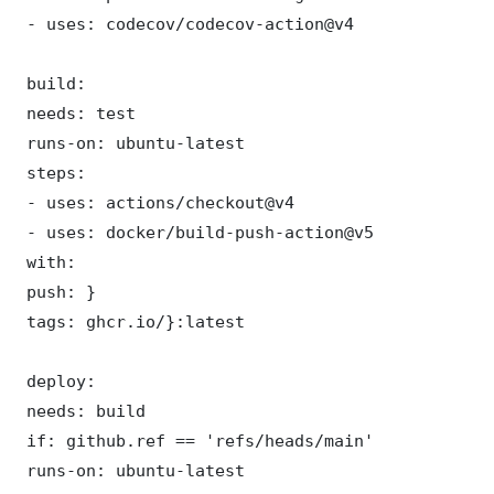
 - uses: codecov/codecov-action@v4

 build:

 needs: test

 runs-on: ubuntu-latest

 steps:

 - uses: actions/checkout@v4

 - uses: docker/build-push-action@v5

 with:

 push: }

 tags: ghcr.io/}:latest

 deploy:

 needs: build

 if: github.ref == 'refs/heads/main'

 runs-on: ubuntu-latest
