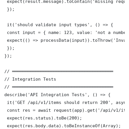
 expect(result.message).toContain('missing requi
 });

 it('should validate input types', () => {

 const input = { name: 123, value: 'not a number'
 expect(() => processData(input)).toThrow('Inval
 });

});

// ═══════════════════════════════════════

// Integration Tests

// ═══════════════════════════════════════

describe('API Integration Tests', () => {

 it('GET /api/v1/items should return 200', async
 const res = await request(app).get('/api/v1/item
 expect(res.status).toBe(200);

 expect(res.body.data).toBeInstanceOf(Array);
