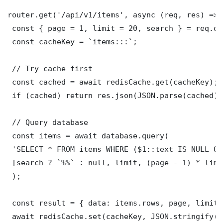
router.get('/api/v1/items', async (req, res) => {
 const { page = 1, limit = 20, search } = req.que
 const cacheKey = `items:::`;

 // Try cache first

 const cached = await redisCache.get(cacheKey);

 if (cached) return res.json(JSON.parse(cached));
 // Query database

 const items = await database.query(

 'SELECT * FROM items WHERE ($1::text IS NULL OR
 [search ? `%%` : null, limit, (page - 1) * limit
 );

 const result = { data: items.rows, page, limit,
 await redisCache.set(cacheKey, JSON.stringify(r