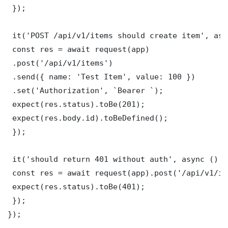
 });

 it('POST /api/v1/items should create item', asy
 const res = await request(app)

 .post('/api/v1/items')

 .send({ name: 'Test Item', value: 100 })

 .set('Authorization', `Bearer `);

 expect(res.status).toBe(201);

 expect(res.body.id).toBeDefined();

 });

 it('should return 401 without auth', async () =>
 const res = await request(app).post('/api/v1/it
 expect(res.status).toBe(401);

 });

});