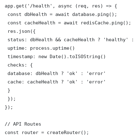
app.get('/health', async (req, res) => {

 const dbHealth = await database.ping();

 const cacheHealth = await redisCache.ping();

 res.json({

 status: dbHealth && cacheHealth ? 'healthy' : '
 uptime: process.uptime()

 timestamp: new Date().toISOString()

 checks: {

 database: dbHealth ? 'ok' : 'error'

 cache: cacheHealth ? 'ok' : 'error'

 }

 });

});

// API Routes

const router = createRouter();
