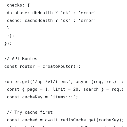
 checks: {

 database: dbHealth ? 'ok' : 'error'

 cache: cacheHealth ? 'ok' : 'error'

 }

 });

});

// API Routes

const router = createRouter();

router.get('/api/v1/items', async (req, res) => {
 const { page = 1, limit = 20, search } = req.que
 const cacheKey = `items:::`;

 // Try cache first

 const cached = await redisCache.get(cacheKey);
