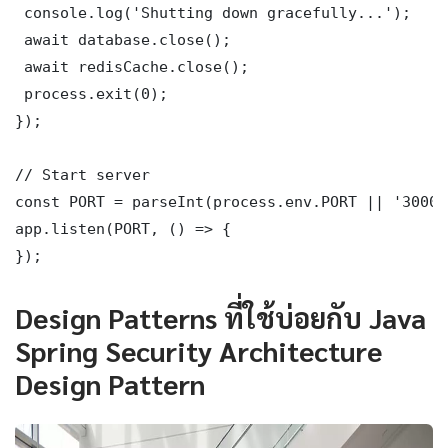
 console.log('Shutting down gracefully...');

 await database.close();

 await redisCache.close();

 process.exit(0);

});

// Start server

const PORT = parseInt(process.env.PORT || '3000')
app.listen(PORT, () => {

});
Design Patterns ที่ใช้บ่อยกับ Java
Spring Security Architecture
Design Pattern