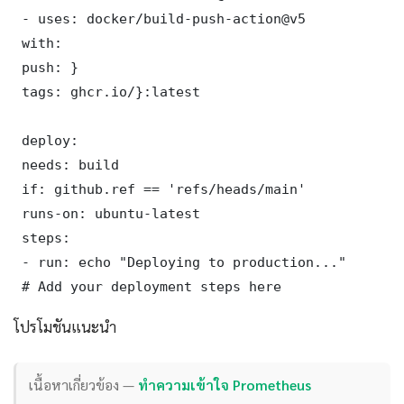
 - uses: docker/build-push-action@v5

 with:

 push: }

 tags: ghcr.io/}:latest

 deploy:

 needs: build

 if: github.ref == 'refs/heads/main'

 runs-on: ubuntu-latest

 steps:

 - run: echo "Deploying to production..."

 # Add your deployment steps here
โปรโมชันแนะนำ
เนื้อหาเกี่ยวข้อง —
ทำความเข้าใจ Prometheus