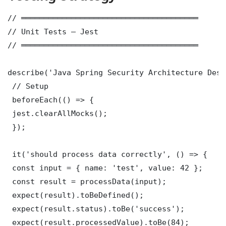
// ═══════════════════════════════════════

// Unit Tests — Jest

// ═══════════════════════════════════════

describe('Java Spring Security Architecture Desi
 // Setup

 beforeEach(() => {

 jest.clearAllMocks();

 });

 it('should process data correctly', () => {

 const input = { name: 'test', value: 42 };

 const result = processData(input);

 expect(result).toBeDefined();

 expect(result.status).toBe('success');

 expect(result.processedValue).toBe(84);
