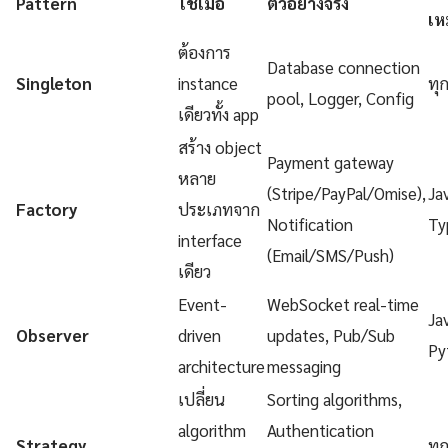
Pattern
ใช้เมื่อ
ตัวอย่างจริง
เห
ต้องการ
Database connection
Singleton
instance
ทุ
pool, Logger, Config
เดียวทั้ง app
สร้าง object
Payment gateway
หลาย
(Stripe/PayPal/Omise),
Ja
Factory
ประเภทจาก
Notification
Ty
interface
(Email/SMS/Push)
เดียว
Event-
WebSocket real-time
Ja
Observer
driven
updates, Pub/Sub
Py
architecture
messaging
เปลี่ยน
Sorting algorithms,
algorithm
Authentication
Strategy
ทุ