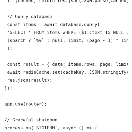
 if (cached) return res.json(JSON.parse(cached));
 // Query database

 const items = await database.query(

 'SELECT * FROM items WHERE ($1::text IS NULL OR
 [search ? `%%` : null, limit, (page - 1) * limit
 );

 const result = { data: items.rows, page, limit,
 await redisCache.set(cacheKey, JSON.stringify(r
 res.json(result);

});

app.use(router);

// Graceful shutdown

process.on('SIGTERM', async () => {
