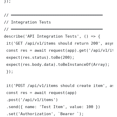
});

// ═══════════════════════════════════════

// Integration Tests

// ═══════════════════════════════════════

describe('API Integration Tests', () => {

 it('GET /api/v1/items should return 200', async
 const res = await request(app).get('/api/v1/item
 expect(res.status).toBe(200);

 expect(res.body.data).toBeInstanceOf(Array);

 });

 it('POST /api/v1/items should create item', asy
 const res = await request(app)

 .post('/api/v1/items')

 .send({ name: 'Test Item', value: 100 })

 .set('Authorization', `Bearer `);
