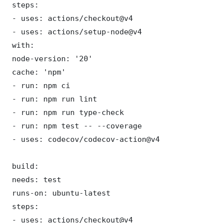
 steps:

 - uses: actions/checkout@v4

 - uses: actions/setup-node@v4

 with:

 node-version: '20'

 cache: 'npm'

 - run: npm ci

 - run: npm run lint

 - run: npm run type-check

 - run: npm test -- --coverage

 - uses: codecov/codecov-action@v4

 build:

 needs: test

 runs-on: ubuntu-latest

 steps:

 - uses: actions/checkout@v4
