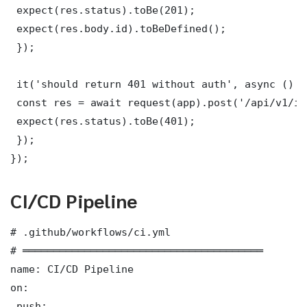
 expect(res.status).toBe(201);

 expect(res.body.id).toBeDefined();

 });

 it('should return 401 without auth', async () =>
 const res = await request(app).post('/api/v1/it
 expect(res.status).toBe(401);

 });

});
CI/CD Pipeline
# .github/workflows/ci.yml

# ═══════════════════════════════════════

name: CI/CD Pipeline

on:

 push:
