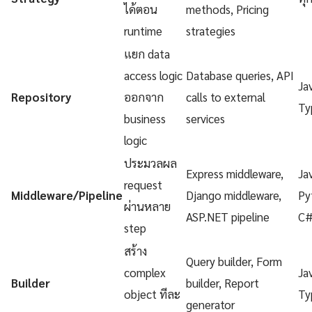
ได้ตอน
methods, Pricing
runtime
strategies
แยก data
access logic
Database queries, API
Ja
Repository
ออกจาก
calls to external
Ty
business
services
logic
ประมวลผล
Express middleware,
Ja
request
Middleware/Pipeline
Django middleware,
Py
ผ่านหลาย
ASP.NET pipeline
C
step
สร้าง
Query builder, Form
complex
Ja
Builder
builder, Report
object ทีละ
Ty
generator