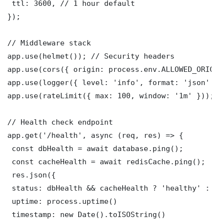
 ttl: 3600, // 1 hour default

});

// Middleware stack

app.use(helmet()); // Security headers

app.use(cors({ origin: process.env.ALLOWED_ORIGI
app.use(logger({ level: 'info', format: 'json' })
app.use(rateLimit({ max: 100, window: '1m' }));

// Health check endpoint

app.get('/health', async (req, res) => {

 const dbHealth = await database.ping();

 const cacheHealth = await redisCache.ping();

 res.json({

 status: dbHealth && cacheHealth ? 'healthy' : '
 uptime: process.uptime()

 timestamp: new Date().toISOString()
