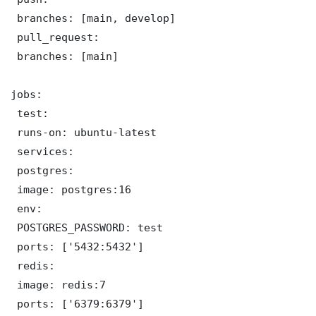
 branches: [main, develop]

 pull_request:

 branches: [main]

jobs:

 test:

 runs-on: ubuntu-latest

 services:

 postgres:

 image: postgres:16

 env:

 POSTGRES_PASSWORD: test

 ports: ['5432:5432']

 redis:

 image: redis:7

 ports: ['6379:6379']
