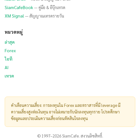
SiamCafeBook
— คู่มือ & อีบุ๊กเทรด
XM Signal
— สัญญาณเทรดรายวัน
หมวดหมู่
ล่าสุด
Forex
ไอที
AI
เทรด
คำเตือนความเสี่ยง: การลงทุนใน Forex และตราสารที่มี leverage มี
ความเสี่ยงสูงต่อเงินทุน อาจไม่เหมาะกับนักลงทุนทุกราย โปรดศึกษา
ข้อมูลและประเมินความเสี่ยงก่อนตัดสินใจลงทุน
© 1997–2026 SiamCafe. สงวนลิขสิทธิ์.