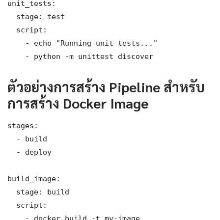
unit_tests:

  stage: test

  script:

    - echo "Running unit tests..."

    - python -m unittest discover
ตัวอย่างการสร้าง Pipeline สำหรับ
การสร้าง Docker Image
stages:

  - build

  - deploy

build_image:

  stage: build

  script:

    - docker build -t my-image .
