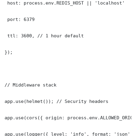
 host: process.env.REDIS_HOST || 'localhost'

 port: 6379

 ttl: 3600, // 1 hour default

});

// Middleware stack

app.use(helmet()); // Security headers

app.use(cors({ origin: process.env.ALLOWED_ORIGI
app.use(logger({ level: 'info', format: 'json' })