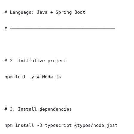
# Language: Java + Spring Boot

# ═══════════════════════════════════════

# 2. Initialize project

npm init -y # Node.js

# 3. Install dependencies

npm install -D typescript @types/node jest