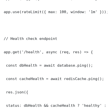
app.use(rateLimit({ max: 100, window: '1m' }));

// Health check endpoint

app.get('/health', async (req, res) => {

 const dbHealth = await database.ping();

 const cacheHealth = await redisCache.ping();

 res.json({

 status: dbHealth && cacheHealth ? 'healthy' : '