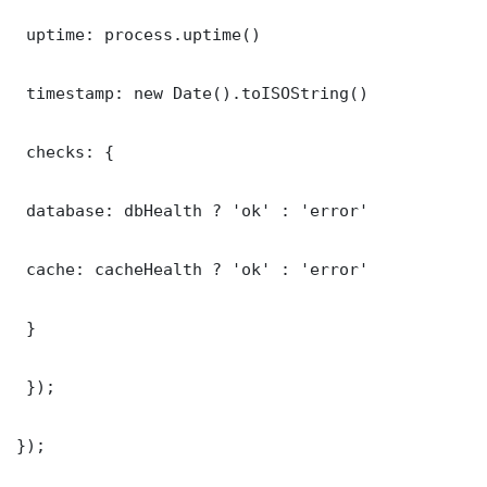
 uptime: process.uptime()

 timestamp: new Date().toISOString()

 checks: {

 database: dbHealth ? 'ok' : 'error'

 cache: cacheHealth ? 'ok' : 'error'

 }

 });

});
