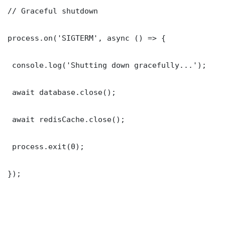
// Graceful shutdown

process.on('SIGTERM', async () => {

 console.log('Shutting down gracefully...');

 await database.close();

 await redisCache.close();

 process.exit(0);

});
