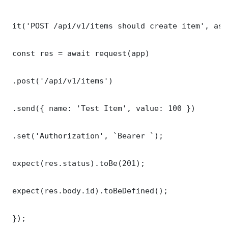
 it('POST /api/v1/items should create item', asy
 const res = await request(app)

 .post('/api/v1/items')

 .send({ name: 'Test Item', value: 100 })

 .set('Authorization', `Bearer `);

 expect(res.status).toBe(201);

 expect(res.body.id).toBeDefined();

 });
