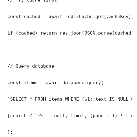
 const cached = await redisCache.get(cacheKey);

 if (cached) return res.json(JSON.parse(cached));
 // Query database

 const items = await database.query(

 'SELECT * FROM items WHERE ($1::text IS NULL OR
 [search ? `%%` : null, limit, (page - 1) * limit
 );
