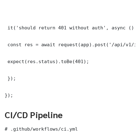
 it('should return 401 without auth', async () =>
 const res = await request(app).post('/api/v1/it
 expect(res.status).toBe(401);

 });

});
CI/CD Pipeline
# .github/workflows/ci.yml
