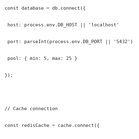
const database = db.connect({

 host: process.env.DB_HOST || 'localhost'

 port: parseInt(process.env.DB_PORT || '5432')

 pool: { min: 5, max: 25 }

});

// Cache connection

const redisCache = cache.connect({
