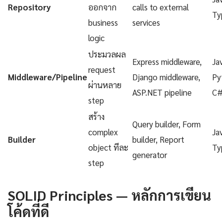
Repository
ออกจาก
calls to external
Ty
business
services
logic
ประมวลผล
Express middleware,
Ja
request
Middleware/Pipeline
Django middleware,
Py
ผ่านหลาย
ASP.NET pipeline
C
step
สร้าง
Query builder, Form
complex
Ja
Builder
builder, Report
object ทีละ
Ty
generator
step
SOLID Principles — หลักการเขียน
โค้ดที่ดี