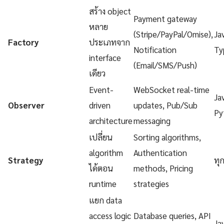
สร้าง object
Payment gateway
หลาย
(Stripe/PayPal/Omise),
Ja
Factory
ประเภทจาก
Notification
Ty
interface
(Email/SMS/Push)
เดียว
Event-
WebSocket real-time
Ja
Observer
driven
updates, Pub/Sub
Py
architecture
messaging
เปลี่ยน
Sorting algorithms,
algorithm
Authentication
Strategy
ทุ
ได้ตอน
methods, Pricing
runtime
strategies
แยก data
access logic
Database queries, API
Ja