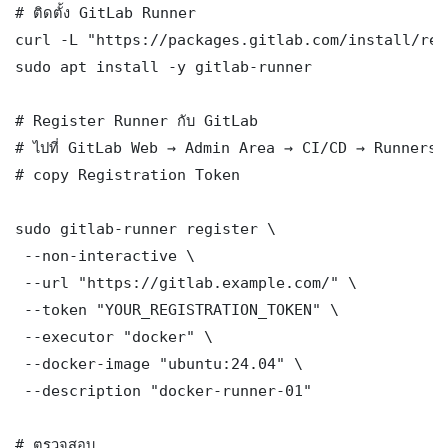
# ติดตั้ง GitLab Runner

curl -L "https://packages.gitlab.com/install/rep
sudo apt install -y gitlab-runner

# Register Runner กับ GitLab

# ไปที่ GitLab Web → Admin Area → CI/CD → Runners 
# copy Registration Token

sudo gitlab-runner register \

 --non-interactive \

 --url "https://gitlab.example.com/" \

 --token "YOUR_REGISTRATION_TOKEN" \

 --executor "docker" \

 --docker-image "ubuntu:24.04" \

 --description "docker-runner-01"

# ตรวจสอบ
