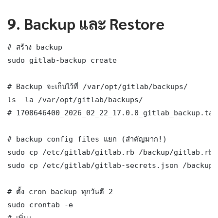
9. Backup และ Restore
# สร้าง backup

sudo gitlab-backup create

# Backup จะเก็บไว้ที่ /var/opt/gitlab/backups/

ls -la /var/opt/gitlab/backups/

# 1708646400_2026_02_22_17.0.0_gitlab_backup.tar

# backup config files แยก (สำคัญมาก!)

sudo cp /etc/gitlab/gitlab.rb /backup/gitlab.rb

sudo cp /etc/gitlab/gitlab-secrets.json /backup/
# ตั้ง cron backup ทุกวันตี 2

sudo crontab -e

# เพิ่ม:
