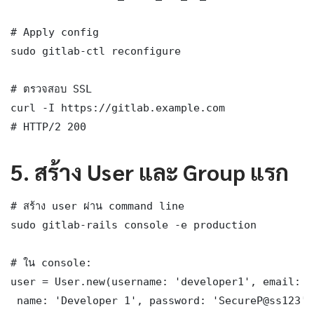
# Apply config

sudo gitlab-ctl reconfigure

# ตรวจสอบ SSL

curl -I https://gitlab.example.com

# HTTP/2 200
5. สร้าง User และ Group แรก
# สร้าง user ผ่าน command line

sudo gitlab-rails console -e production

# ใน console:

user = User.new(username: 'developer1', email: '
 name: 'Developer 1', password: 'SecureP@ss123'
