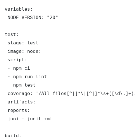
variables:

 NODE_VERSION: "20"

test:

 stage: test

 image: node:

 script:

 - npm ci

 - npm run lint

 - npm test

 coverage: '/All files[^|]*\|[^|]*\s+([\d\.]+)/'

 artifacts:

 reports:

 junit: junit.xml

build:
