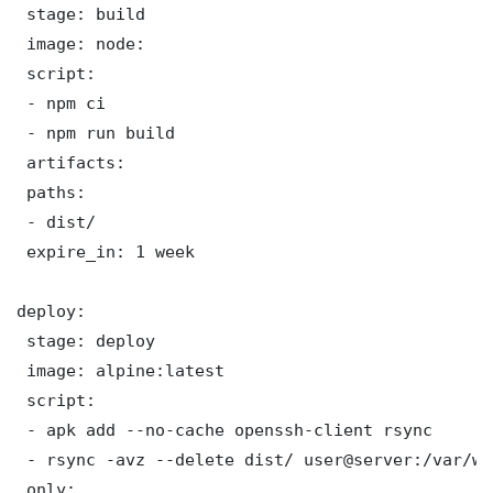
 stage: build

 image: node:

 script:

 - npm ci

 - npm run build

 artifacts:

 paths:

 - dist/

 expire_in: 1 week

deploy:

 stage: deploy

 image: alpine:latest

 script:

 - apk add --no-cache openssh-client rsync

 - rsync -avz --delete dist/ user@server:/var/www
 only:
