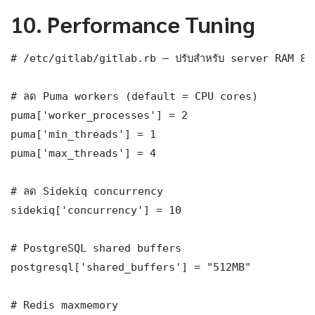
10. Performance Tuning
# /etc/gitlab/gitlab.rb — ปรับสำหรับ server RAM 8 G
# ลด Puma workers (default = CPU cores)

puma['worker_processes'] = 2

puma['min_threads'] = 1

puma['max_threads'] = 4

# ลด Sidekiq concurrency

sidekiq['concurrency'] = 10

# PostgreSQL shared buffers

postgresql['shared_buffers'] = "512MB"

# Redis maxmemory
