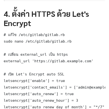
4. ตั้งค่า HTTPS ด้วย Let's
Encrypt
# แก้ไข /etc/gitlab/gitlab.rb

sudo nano /etc/gitlab/gitlab.rb

# เปลี่ยน external_url เป็น https

external_url 'https://gitlab.example.com'

# เปิด Let's Encrypt auto SSL

letsencrypt['enable'] = true

letsencrypt['contact_emails'] = ['admin@example.c
letsencrypt['auto_renew'] = true

letsencrypt['auto_renew_hour'] = 3

letsencrypt['auto_renew_day_of_month'] = "*/7"
