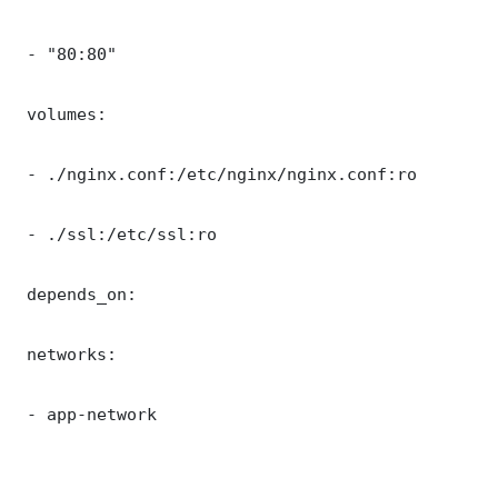
 - "80:80"

 volumes:

 - ./nginx.conf:/etc/nginx/nginx.conf:ro

 - ./ssl:/etc/ssl:ro

 depends_on:

 networks:

 - app-network
