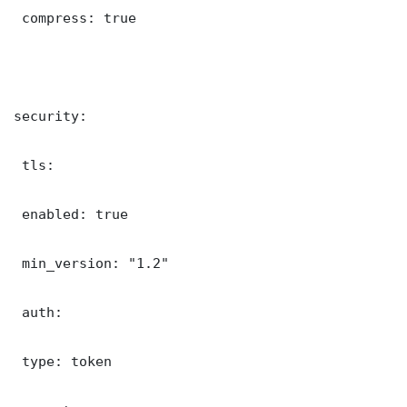
 compress: true

security:

 tls:

 enabled: true

 min_version: "1.2"

 auth:

 type: token
