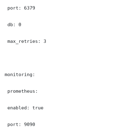
 port: 6379

 db: 0

 max_retries: 3

monitoring:

 prometheus:

 enabled: true

 port: 9090
