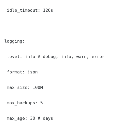
 idle_timeout: 120s

logging:

 level: info # debug, info, warn, error

 format: json

 max_size: 100M

 max_backups: 5

 max_age: 30 # days
