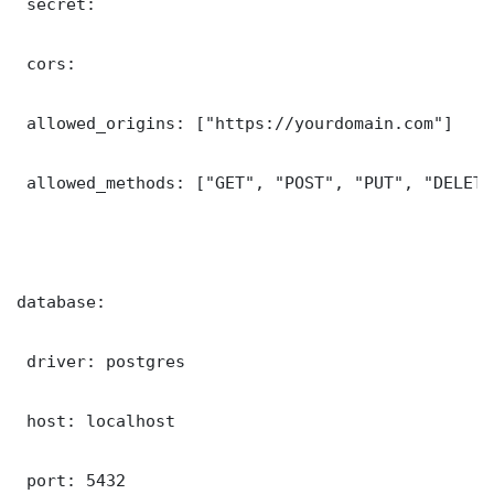
 secret: 

 cors:

 allowed_origins: ["https://yourdomain.com"]

 allowed_methods: ["GET", "POST", "PUT", "DELETE"
database:

 driver: postgres

 host: localhost

 port: 5432
