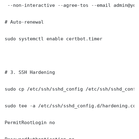
 --non-interactive --agree-tos --email admin@you
# Auto-renewal

sudo systemctl enable certbot.timer

# 3. SSH Hardening

sudo cp /etc/ssh/sshd_config /etc/ssh/sshd_config
sudo tee -a /etc/ssh/sshd_config.d/hardening.con
PermitRootLogin no
