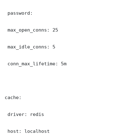
 password: 

 max_open_conns: 25

 max_idle_conns: 5

 conn_max_lifetime: 5m

cache:

 driver: redis

 host: localhost
