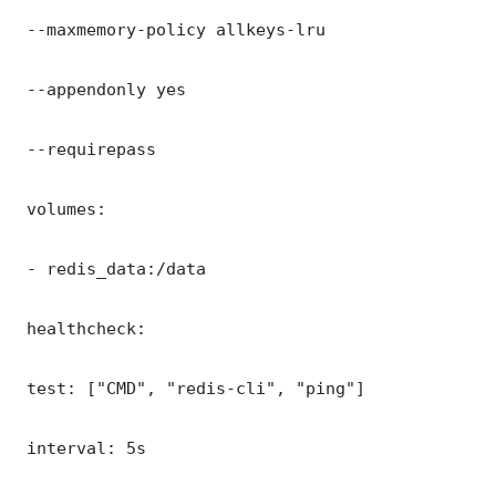
 --maxmemory-policy allkeys-lru

 --appendonly yes

 --requirepass 

 volumes:

 - redis_data:/data

 healthcheck:

 test: ["CMD", "redis-cli", "ping"]

 interval: 5s
