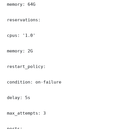
 memory: 64G

 reservations:

 cpus: '1.0'

 memory: 2G

 restart_policy:

 condition: on-failure

 delay: 5s

 max_attempts: 3

 ports:
