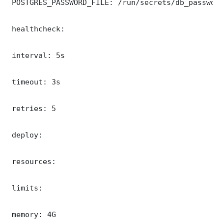
 POSTGRES_PASSWORD_FILE: /run/secrets/db_password
 healthcheck:

 interval: 5s

 timeout: 3s

 retries: 5

 deploy:

 resources:

 limits:

 memory: 4G
