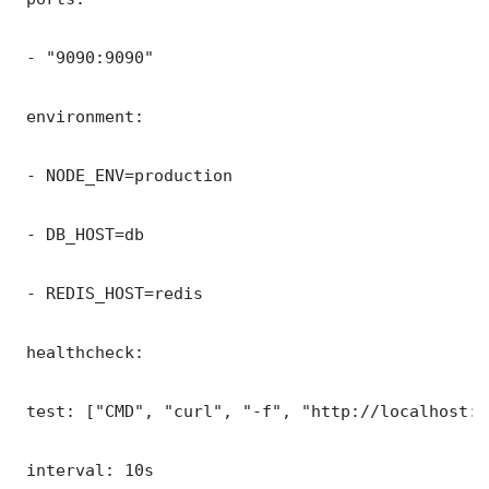
 - "9090:9090"

 environment:

 - NODE_ENV=production

 - DB_HOST=db

 - REDIS_HOST=redis

 healthcheck:

 test: ["CMD", "curl", "-f", "http://localhost:9
 interval: 10s
