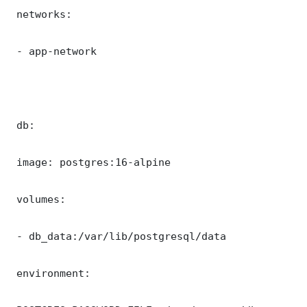
 networks:

 - app-network

 db:

 image: postgres:16-alpine

 volumes:

 - db_data:/var/lib/postgresql/data

 environment:
