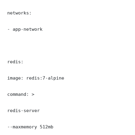
 networks:

 - app-network

 redis:

 image: redis:7-alpine

 command: >

 redis-server

 --maxmemory 512mb
