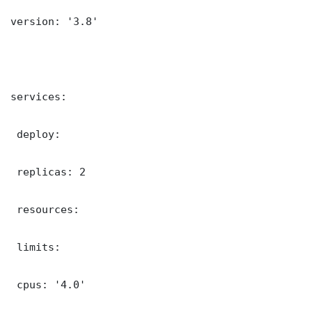
version: '3.8'

services:

 deploy:

 replicas: 2

 resources:

 limits:

 cpus: '4.0'
