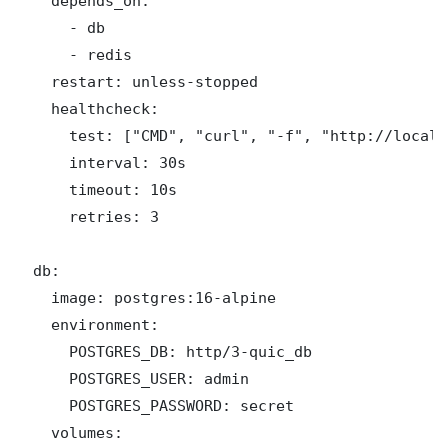
    depends_on:

      - db

      - redis

    restart: unless-stopped

    healthcheck:

      test: ["CMD", "curl", "-f", "http://localh
      interval: 30s

      timeout: 10s

      retries: 3

  db:

    image: postgres:16-alpine

    environment:

      POSTGRES_DB: http/3-quic_db

      POSTGRES_USER: admin

      POSTGRES_PASSWORD: secret

    volumes:
