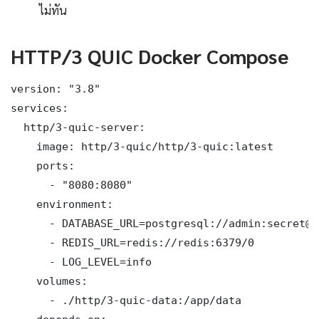
ไม่ทัน
HTTP/3 QUIC Docker Compose
version: "3.8"

services:

  http/3-quic-server:

    image: http/3-quic/http/3-quic:latest

    ports:

      - "8080:8080"

    environment:

      - DATABASE_URL=postgresql://admin:secret@d
      - REDIS_URL=redis://redis:6379/0

      - LOG_LEVEL=info

    volumes:

      - ./http/3-quic-data:/app/data
