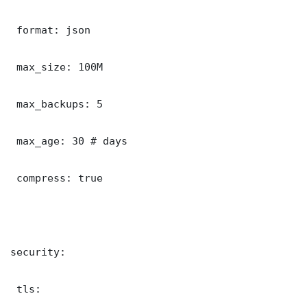
 format: json

 max_size: 100M

 max_backups: 5

 max_age: 30 # days

 compress: true

security:

 tls:
