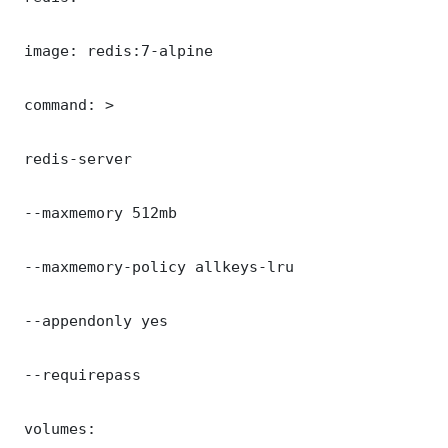
 image: redis:7-alpine

 command: >

 redis-server

 --maxmemory 512mb

 --maxmemory-policy allkeys-lru

 --appendonly yes

 --requirepass 

 volumes:
