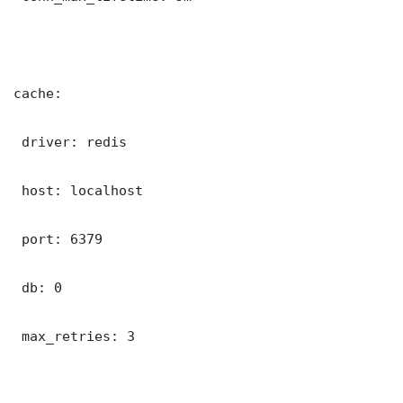
cache:

 driver: redis

 host: localhost

 port: 6379

 db: 0

 max_retries: 3
