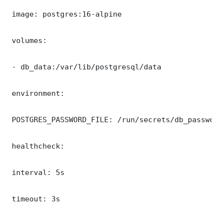
 image: postgres:16-alpine

 volumes:

 - db_data:/var/lib/postgresql/data

 environment:

 POSTGRES_PASSWORD_FILE: /run/secrets/db_password
 healthcheck:

 interval: 5s

 timeout: 3s
