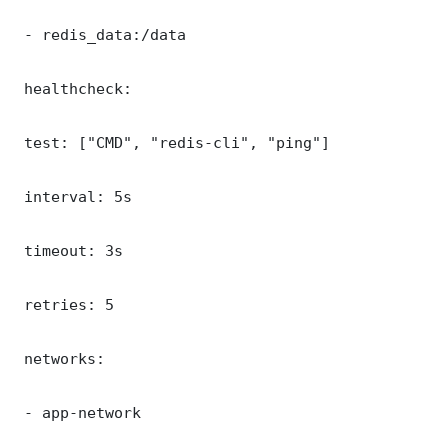
 - redis_data:/data

 healthcheck:

 test: ["CMD", "redis-cli", "ping"]

 interval: 5s

 timeout: 3s

 retries: 5

 networks:

 - app-network
