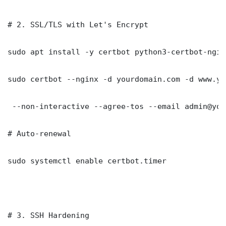
# 2. SSL/TLS with Let's Encrypt

sudo apt install -y certbot python3-certbot-nginx
sudo certbot --nginx -d yourdomain.com -d www.yo
 --non-interactive --agree-tos --email admin@you
# Auto-renewal

sudo systemctl enable certbot.timer

# 3. SSH Hardening
