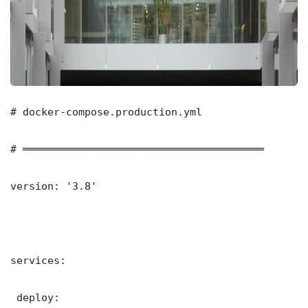
# docker-compose.production.yml

# ═══════════════════════════════════════

version: '3.8'

services:

 deploy:
