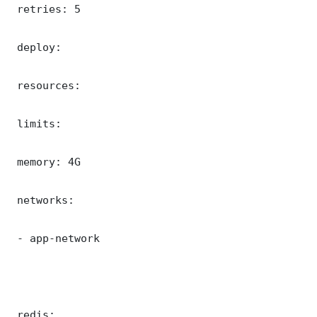
 retries: 5

 deploy:

 resources:

 limits:

 memory: 4G

 networks:

 - app-network

 redis:
