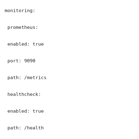
monitoring:

 prometheus:

 enabled: true

 port: 9090

 path: /metrics

 healthcheck:

 enabled: true

 path: /health
