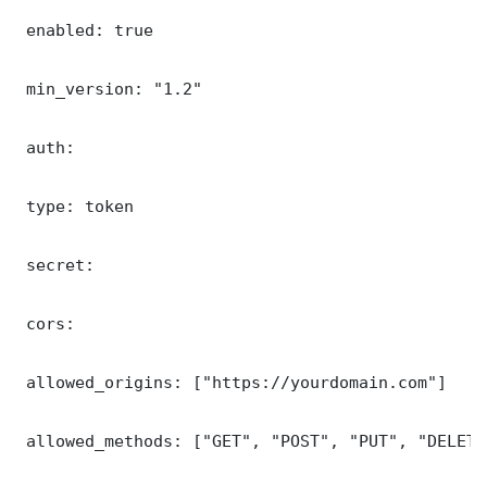
 enabled: true

 min_version: "1.2"

 auth:

 type: token

 secret: 

 cors:

 allowed_origins: ["https://yourdomain.com"]

 allowed_methods: ["GET", "POST", "PUT", "DELETE"