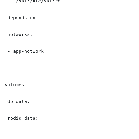
 - ./ssl:/etc/ssl:ro

 depends_on:

 networks:

 - app-network

volumes:

 db_data:

 redis_data:
