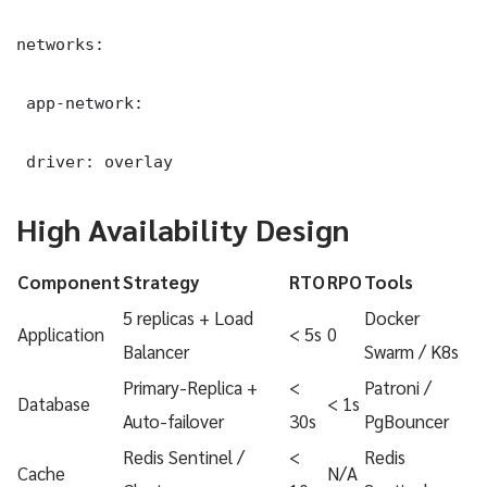
networks:

 app-network:

 driver: overlay
High Availability Design
Component
Strategy
RTO
RPO
Tools
5 replicas + Load
Docker
Application
< 5s
0
Balancer
Swarm / K8s
Primary-Replica +
<
Patroni /
Database
< 1s
Auto-failover
30s
PgBouncer
Redis Sentinel /
<
Redis
Cache
N/A