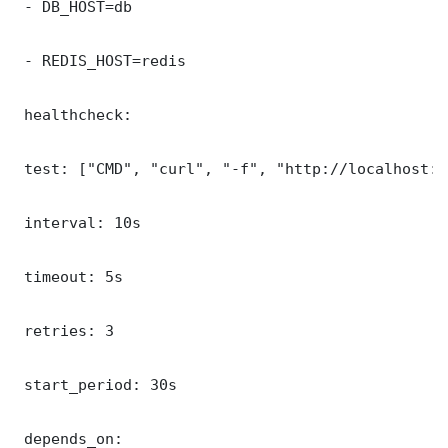
 - DB_HOST=db

 - REDIS_HOST=redis

 healthcheck:

 test: ["CMD", "curl", "-f", "http://localhost:3
 interval: 10s

 timeout: 5s

 retries: 3

 start_period: 30s

 depends_on:
