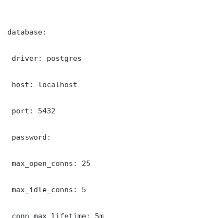
database:

 driver: postgres

 host: localhost

 port: 5432

 password: 

 max_open_conns: 25

 max_idle_conns: 5

 conn_max_lifetime: 5m
