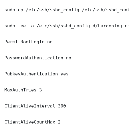
sudo cp /etc/ssh/sshd_config /etc/ssh/sshd_config
sudo tee -a /etc/ssh/sshd_config.d/hardening.con
PermitRootLogin no

PasswordAuthentication no

PubkeyAuthentication yes

MaxAuthTries 3

ClientAliveInterval 300

ClientAliveCountMax 2
