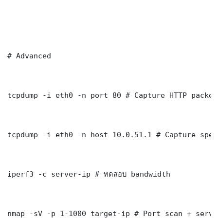
# Advanced

tcpdump -i eth0 -n port 80 # Capture HTTP packets
tcpdump -i eth0 -n host 10.0.51.1 # Capture spec
iperf3 -c server-ip # ทดสอบ bandwidth

nmap -sV -p 1-1000 target-ip # Port scan + servi