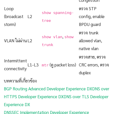
Loop
ตรวจ STP
show spanning-
(broadcast
L2
config, enable
tree
storm)
BPDU guard
ตรวจ trunk
,
show vlan
show
VLAN ไม่ผ่าน
L2
allowed vlan,
trunk
native vlan
ตรวจสาย, ตรวจ
Intermittent
L1-L3
(ดู packet loss)
CRC errors, ตรวจ
mtr
connectivity
duplex
บทความที่เกี่ยวข้อง
BGP Routing Advanced Developer Experience DX
DNS over
HTTPS Developer Experience DX
DNS over TLS Developer
Experience DX
DNSSEC Implementation Developer Experience