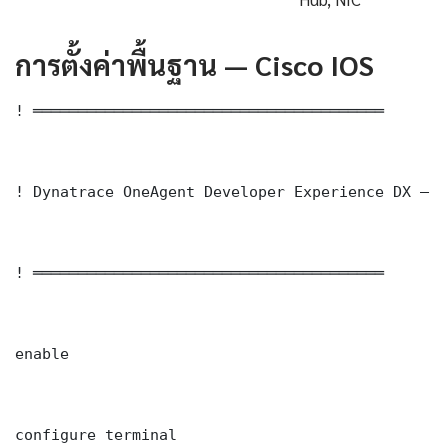
การตั้งค่าพื้นฐาน — Cisco IOS
! ═══════════════════════════════════════

! Dynatrace OneAgent Developer Experience DX — C
! ═══════════════════════════════════════

enable

configure terminal
