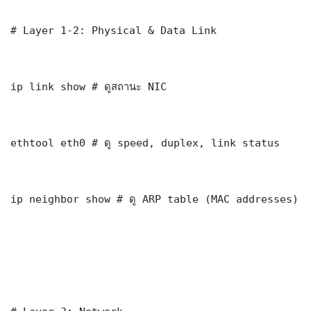
# Layer 1-2: Physical & Data Link

ip link show # ดูสถานะ NIC

ethtool eth0 # ดู speed, duplex, link status

ip neighbor show # ดู ARP table (MAC addresses)
