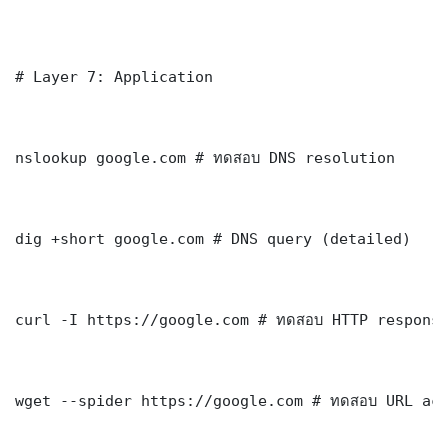
# Layer 7: Application

nslookup google.com # ทดสอบ DNS resolution

dig +short google.com # DNS query (detailed)

curl -I https://google.com # ทดสอบ HTTP response
wget --spider https://google.com # ทดสอบ URL acc