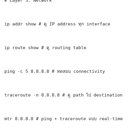
# Layer 3: Network

ip addr show # ดู IP address ทุก interface

ip route show # ดู routing table

ping -c 5 8.8.8.8 # ทดสอบ connectivity

traceroute -n 8.8.8.8 # ดู path ไป destination

mtr 8.8.8.8 # ping + traceroute แบบ real-time
