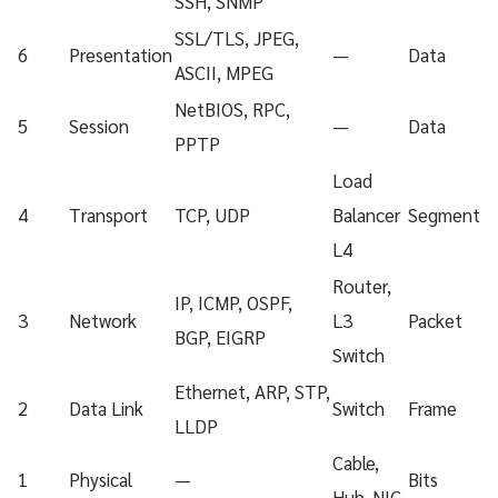
SSH, SNMP
SSL/TLS, JPEG,
6
Presentation
—
Data
ASCII, MPEG
NetBIOS, RPC,
5
Session
—
Data
PPTP
Load
4
Transport
TCP, UDP
Balancer
Segment
L4
Router,
IP, ICMP, OSPF,
3
Network
L3
Packet
BGP, EIGRP
Switch
Ethernet, ARP, STP,
2
Data Link
Switch
Frame
LLDP
Cable,
1
Physical
—
Bits
Hub, NIC