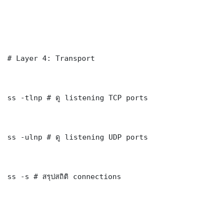
# Layer 4: Transport

ss -tlnp # ดู listening TCP ports

ss -ulnp # ดู listening UDP ports

ss -s # สรุปสถิติ connections
