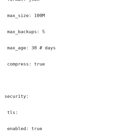
 max_size: 100M

 max_backups: 5

 max_age: 30 # days

 compress: true

security:

 tls:

 enabled: true
