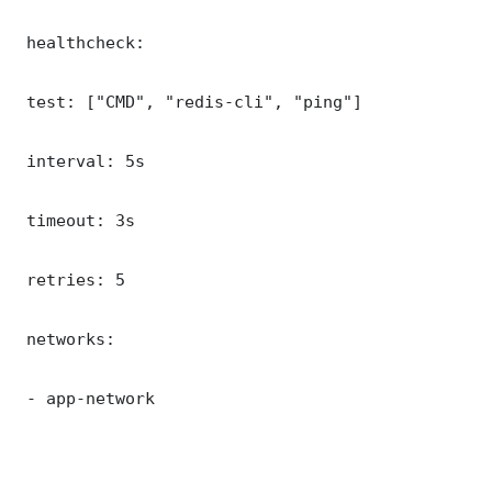
 healthcheck:

 test: ["CMD", "redis-cli", "ping"]

 interval: 5s

 timeout: 3s

 retries: 5

 networks:

 - app-network
