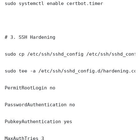
sudo systemctl enable certbot.timer

# 3. SSH Hardening

sudo cp /etc/ssh/sshd_config /etc/ssh/sshd_config
sudo tee -a /etc/ssh/sshd_config.d/hardening.con
PermitRootLogin no

PasswordAuthentication no

PubkeyAuthentication yes

MaxAuthTries 3
