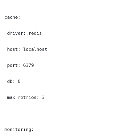
cache:

 driver: redis

 host: localhost

 port: 6379

 db: 0

 max_retries: 3

monitoring:
