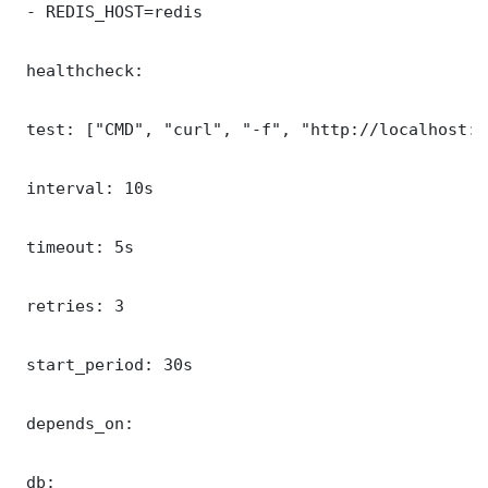
 - REDIS_HOST=redis

 healthcheck:

 test: ["CMD", "curl", "-f", "http://localhost:8
 interval: 10s

 timeout: 5s

 retries: 3

 start_period: 30s

 depends_on:

 db:
