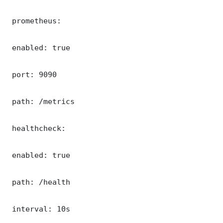
 prometheus:

 enabled: true

 port: 9090

 path: /metrics

 healthcheck:

 enabled: true

 path: /health

 interval: 10s