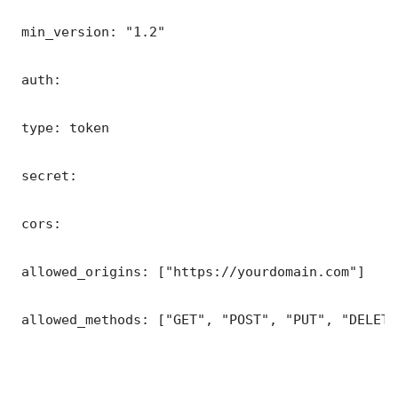
 min_version: "1.2"

 auth:

 type: token

 secret: 

 cors:

 allowed_origins: ["https://yourdomain.com"]

 allowed_methods: ["GET", "POST", "PUT", "DELETE"