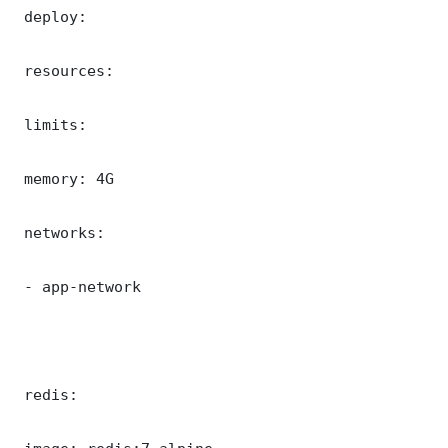
 deploy:

 resources:

 limits:

 memory: 4G

 networks:

 - app-network

 redis:
