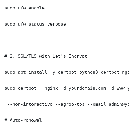
sudo ufw enable

sudo ufw status verbose

# 2. SSL/TLS with Let's Encrypt

sudo apt install -y certbot python3-certbot-nginx
sudo certbot --nginx -d yourdomain.com -d www.yo
 --non-interactive --agree-tos --email admin@you
# Auto-renewal
