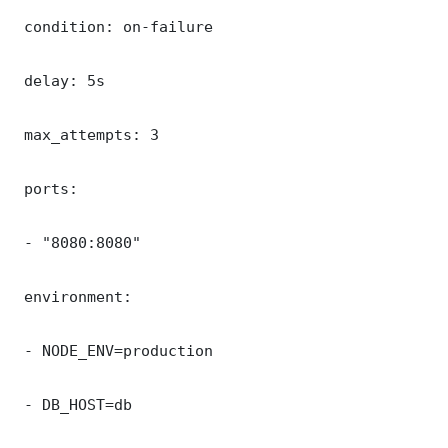
 condition: on-failure

 delay: 5s

 max_attempts: 3

 ports:

 - "8080:8080"

 environment:

 - NODE_ENV=production

 - DB_HOST=db
