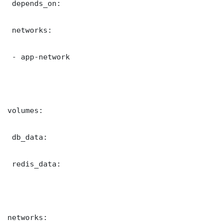
 depends_on:

 networks:

 - app-network

volumes:

 db_data:

 redis_data:

networks:
