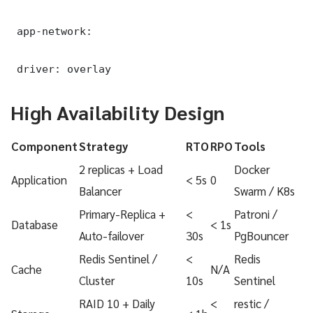
 app-network:

 driver: overlay
High Availability Design
Component
Strategy
RTO
RPO
Tools
2 replicas + Load
Docker
Application
< 5s
0
Balancer
Swarm / K8s
Primary-Replica +
<
Patroni /
Database
< 1s
Auto-failover
30s
PgBouncer
Redis Sentinel /
<
Redis
Cache
N/A
Cluster
10s
Sentinel
RAID 10 + Daily
<
restic /