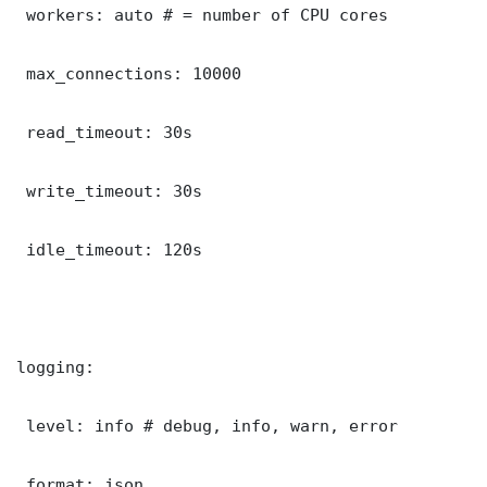
 workers: auto # = number of CPU cores

 max_connections: 10000

 read_timeout: 30s

 write_timeout: 30s

 idle_timeout: 120s

logging:

 level: info # debug, info, warn, error

 format: json
