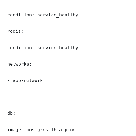
 condition: service_healthy

 redis:

 condition: service_healthy

 networks:

 - app-network

 db:

 image: postgres:16-alpine
