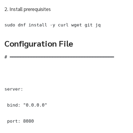
2. Install prerequisites
sudo dnf install -y curl wget git jq
Configuration File
# ═══════════════════════════════════════

server:

 bind: "0.0.0.0"

 port: 8080
