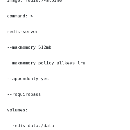
 image: redis:7-alpine

 command: >

 redis-server

 --maxmemory 512mb

 --maxmemory-policy allkeys-lru

 --appendonly yes

 --requirepass 

 volumes:

 - redis_data:/data
