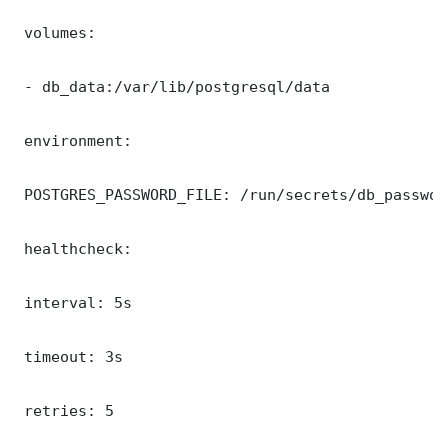
 volumes:

 - db_data:/var/lib/postgresql/data

 environment:

 POSTGRES_PASSWORD_FILE: /run/secrets/db_password
 healthcheck:

 interval: 5s

 timeout: 3s

 retries: 5
