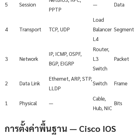
5
Session
—
Data
PPTP
Load
4
Transport
TCP, UDP
Balancer
Segment
L4
Router,
IP, ICMP, OSPF,
3
Network
L3
Packet
BGP, EIGRP
Switch
Ethernet, ARP, STP,
2
Data Link
Switch
Frame
LLDP
Cable,
1
Physical
—
Bits
Hub, NIC
การตั้งค่าพื้นฐาน — Cisco IOS