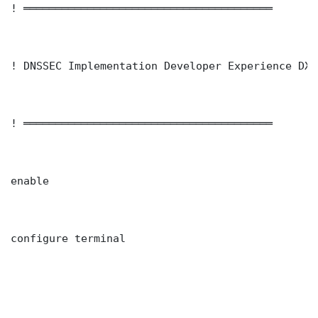
! ═══════════════════════════════════════

! DNSSEC Implementation Developer Experience DX 
! ═══════════════════════════════════════

enable

configure terminal
