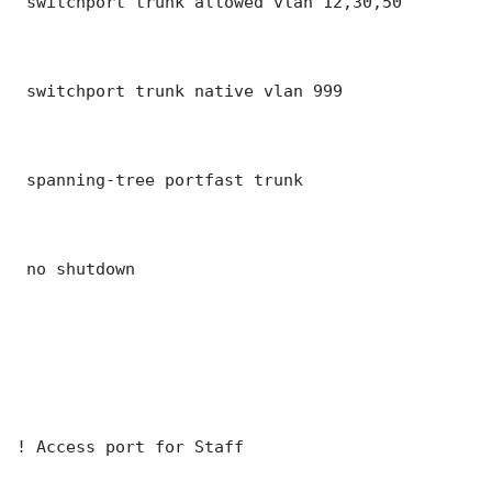
 switchport trunk allowed vlan 12,30,50

 switchport trunk native vlan 999

 spanning-tree portfast trunk

 no shutdown

! Access port for Staff
