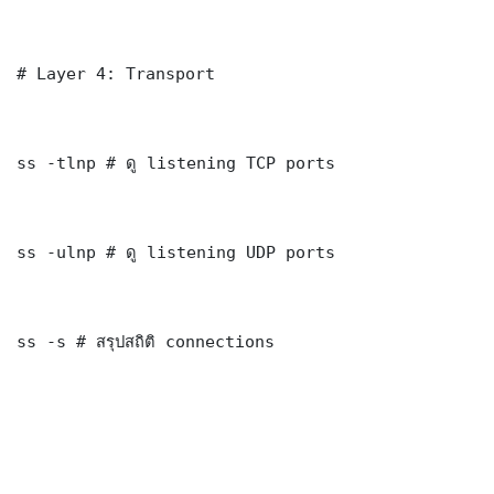
# Layer 4: Transport

ss -tlnp # ดู listening TCP ports

ss -ulnp # ดู listening UDP ports

ss -s # สรุปสถิติ connections
