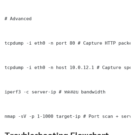
# Advanced

tcpdump -i eth0 -n port 80 # Capture HTTP packets
tcpdump -i eth0 -n host 10.0.12.1 # Capture spec
iperf3 -c server-ip # ทดสอบ bandwidth

nmap -sV -p 1-1000 target-ip # Port scan + servi
Troubleshooting Flowchart