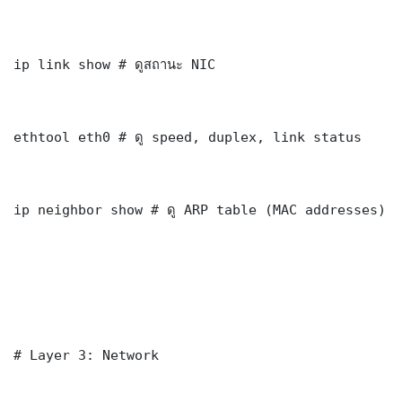
ip link show # ดูสถานะ NIC

ethtool eth0 # ดู speed, duplex, link status

ip neighbor show # ดู ARP table (MAC addresses)

# Layer 3: Network
