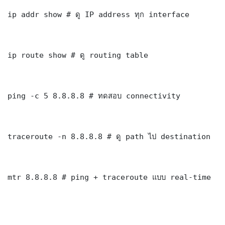
ip addr show # ดู IP address ทุก interface

ip route show # ดู routing table

ping -c 5 8.8.8.8 # ทดสอบ connectivity

traceroute -n 8.8.8.8 # ดู path ไป destination

mtr 8.8.8.8 # ping + traceroute แบบ real-time
