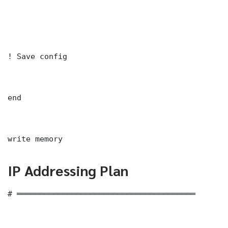
! Save config

end

write memory
IP Addressing Plan
# ═══════════════════════════════════════
