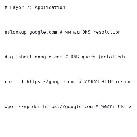
# Layer 7: Application

nslookup google.com # ทดสอบ DNS resolution

dig +short google.com # DNS query (detailed)

curl -I https://google.com # ทดสอบ HTTP response
wget --spider https://google.com # ทดสอบ URL acc