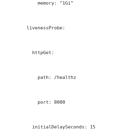
            memory: "1Gi"

        livenessProbe:

          httpGet:

            path: /healthz

            port: 8080

          initialDelaySeconds: 15
