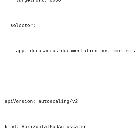
  selector:

    app: docusaurus-documentation-post-mortem-ana
---

apiVersion: autoscaling/v2

kind: HorizontalPodAutoscaler
