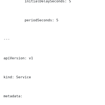
          initialDelaySeconds: 5

          periodSeconds: 5

---

apiVersion: v1

kind: Service

metadata:
