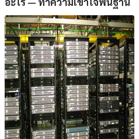
อะไร — ทำความเข้าใจพื้นฐาน