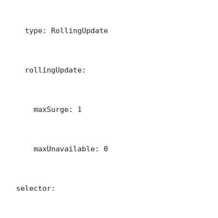
    type: RollingUpdate

    rollingUpdate:

      maxSurge: 1

      maxUnavailable: 0

  selector:
