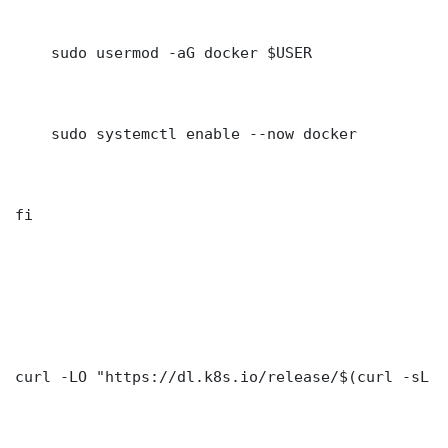
    sudo usermod -aG docker $USER

    sudo systemctl enable --now docker

fi

curl -LO "https://dl.k8s.io/release/$(curl -sL h