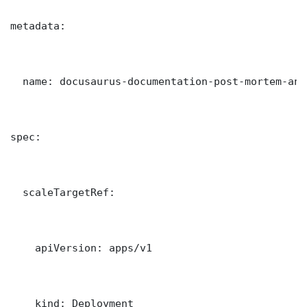
metadata:

  name: docusaurus-documentation-post-mortem-ana

spec:

  scaleTargetRef:

    apiVersion: apps/v1

    kind: Deployment
