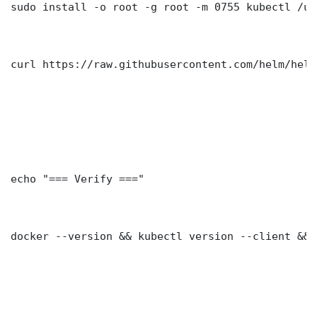
sudo install -o root -g root -m 0755 kubectl /us
curl https://raw.githubusercontent.com/helm/helm
echo "=== Verify ==="

docker --version && kubectl version --client && 