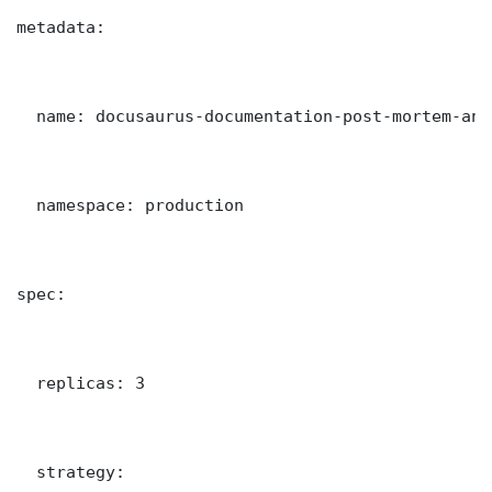
metadata:

  name: docusaurus-documentation-post-mortem-ana

  namespace: production

spec:

  replicas: 3

  strategy:
