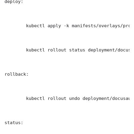
deploy:

	kubectl apply -k manifests/overlays/production/

	kubectl rollout status deployment/docusaurus-documentation-post-mortem-ana -n production --timeout=300s

rollback:

	kubectl rollout undo deployment/docusaurus-documentation-post-mortem-ana -n production

status:
