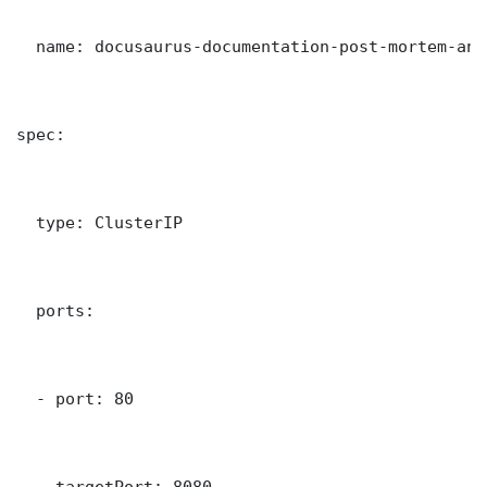
  name: docusaurus-documentation-post-mortem-ana

spec:

  type: ClusterIP

  ports:

  - port: 80

    targetPort: 8080
