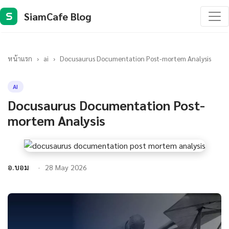
SiamCafe Blog
S
หน้าแรก
›
ai
›
Docusaurus Documentation Post-mortem Analysis
AI
Docusaurus Documentation Post-
mortem Analysis
อ.บอม
28 May 2026