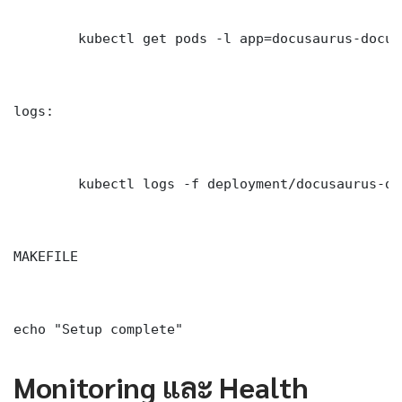
	kubectl get pods -l app=docusaurus-documentation-post-mortem-ana -n production -o wide

logs:

	kubectl logs -f deployment/docusaurus-documentation-post-mortem-ana -n production --tail=100

MAKEFILE

echo "Setup complete"
Monitoring และ Health