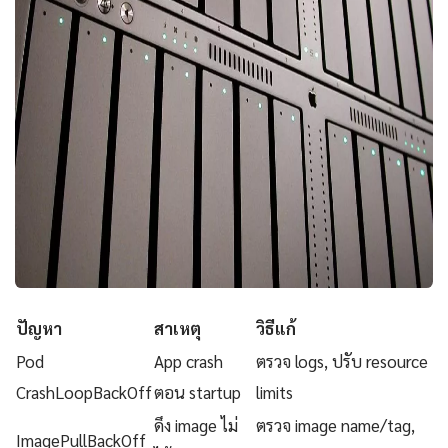
ปัญหา
สาเหตุ
วิธีแก้
Pod
App crash
ตรวจ logs, ปรับ resource
CrashLoopBackOff
ตอน startup
limits
ดึง image ไม่
ตรวจ image name/tag,
ImagePullBackOff